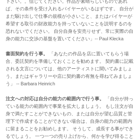
下さい。。信じてください。作品が素晴らしいものであれ
ば、その条件を受け入れるバイヤーがいるはずです。 自分が
まだ駆け出しで仕事の規模が小さいこと、またはバイヤーが
希望する取引の財政能力を持っていないことを説明するのを
恐れないでください。 自分自身を安売りせず、常に実際の自
身の能力に交渉の基盤を置いてください」-- Paul Klecka
書面契約を行う事。
「あなたの作品を店に置いてもらう場
合、委託契約を準備しておくことを勧めます。 契約書に記載
される文言については、他のアーティストに聞いてみましょ
う。またはギャラリーや店に契約書の有無を尋ねてみましょ
う」 -- Barbara Heinrich
注文への対応は自分の能力の範囲内で行う事。
「自分が持っ
ている能力の範囲内で事業を拡大しましょう。 もし注文が自
身で満たすことができないもの、または自分が望む品質と管
理下で作成することができない場合は、自身の能力の範囲内
に留まることをお勧めします。 そうして、成長する事ができ
るでしょう。 一つ一つの売り上げから、何かを学び得ること