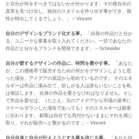
と自分が何をすべきではないかが分かります。その後自分の
真実を見つけ出し、独自のスタイルを作り出す事ができ、個
性が特出してくるでしょう。」 -- Vincent
自分のデザインをブランド化する事。
「自身の作品だと分か
る、ユニークな要素を取り入れてください。一目であなたの
作品だと分かるブランドを開発できます」 -- Schneider
自分が愛するデザインの作品に、時間を費やす事。
「あなた
が、この価格帯で販売するための何かをデザインしようと思
った場合、アイデアの底辺から初めているのです。 そのエネ
ルギーは作品に滲み出て、欲しがる人は誰もいないことを私
は保証します。 自身の作品を愛さなければなりません。そし
て作品を愛せば、（たとえ、元のアイデアから市場の基準に
スケールダウンした場合であっても）そのエネルギーは顧客
に伝わります。 顧客は自分でも気付かないままにそれを感じ
取り、それが販売へと繋がるのです 」-- Vincent
自分自身と自分が伝えようとする事を信じる事。
「あなた自