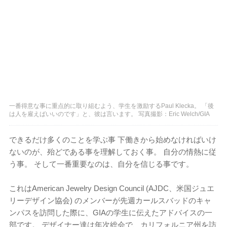
一番得意な事に重点的に取り組むよう、学生を激励するPaul Klecka。 「後
は人を雇えばいいのです」と、彼は言います。 写真撮影：Eric Welch/GIA
できるだけ多くのことを学ぶ事 下働きから始めなければいけ
ないのが、殆どである事を理解しておく事。 自分の情熱に従
う事。 そして一番重要なのは、自分を信じる事です。
これはAmerican Jewelry Design Council (AJDC、米国ジュエ
リーデザイン協会) のメンバーが先週カールスバッドのキャ
ンパスを訪問した際に、GIAの学生に伝えたアドバイスの一
部です。 デザイナー達は年次総会で、カリフォルニア州を訪