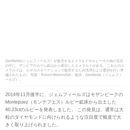
Gemfields(ジェムフィールズ）が販売するエメラルドやルビーその他の宝石
の中に、ザンビアのカゲム鉱山から産出したエメラルドがある。 これらのエ
メラルドは、ルサカのオークションで販売するため洗浄および選別を行い準
備されたもの。 写真：Robert Weldon/GIA、提供：Gemfields（ジェムフィ
ールズ）。
2014年11月後半に、ジェムフィールズはモザンビークの
Montepuez（モンテプエス）ルビー鉱床から出土した
40.23ctのルビーを発表しました。 この発見は、通常は大
粒のダイヤモンドに向けられるような注目度で報道で大
きく取り上げられました。