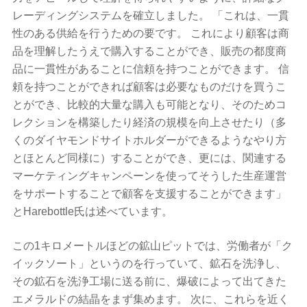
レーディングシステムを確立しました。 「これは、一貫
性のある供給を行うための要です。 これにより顧客は商
品を理解したうえで購入することができ、販売の都度商
品に一貫性があることに信頼を持つことができます。 信
頼を持つことができれば顧客は必要なものだけを買うこ
とができ、比較的大量な購入も可能となり、そのためコ
レクションを構築したり経済の規模を向上させたり（多
くのダイヤモンドサイトホルダーができるようなやり方
とほとんど同様に）することができ、更には、関連する
マーケティングキャンペーンを使ってそうした生産運営
をサポートすることで顧客を支援することができます」
とHarebottle氏は述べています。
この1キロメートルほどの鉱山ピットでは、労働者が「ク
イックソート」というのを行っていて、鉱石を洗浄し、
その鉱石を洗浄工場に送る前に、爆破によって出てきた
エメラルドの結晶をまず集めます。 次に、これらを近く