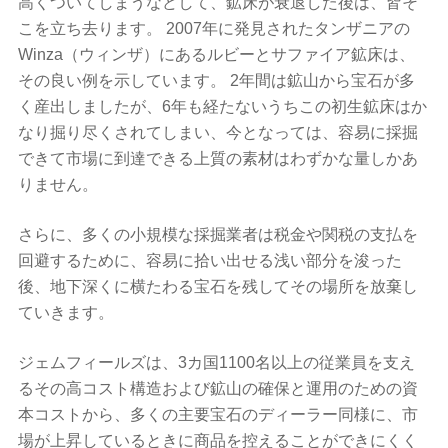
高くついてしまうなどして、鉱床が衰退した後は、皆そ
こを立ち去ります。 2007年に発見されたタンザニアの
Winza（ウィンザ）にあるルビーとサファイア鉱床は、
その良い例を示しています。 2年間は鉱山から宝石が多
く産出しましたが、6年も経たないうちこの初生鉱床はか
なり掘り尽くされてしまい、今となっては、容易に採掘
できて市場に到達できる上質の素材はわずかな量しかあ
りません。
さらに、多くの小規模な採掘業者は税金や関税の支払を
回避するために、容易に拾い出せる浅い部分を浚った
後、地下深くに横たわる宝石を残してその場所を放棄し
ていきます。
ジェムフィールズは、3カ国1100名以上の従業員を支え
るその高コスト構造および鉱山の確保と運用のための資
本コストから、多くの主要宝石のディーラー同様に、市
場が上昇しているときに商品を控えることができにくく