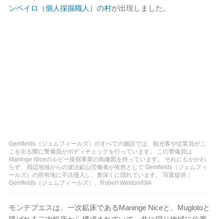
ンペイロ（個人採掘職人）の村
が出現しました。
Gemfields（ジェムフィールズ）のすべての施設では、観光客や従業員がこ
こを出る際に警備員がボディチェックを行っています。 この警備員は
Maninge Niceのルビー採掘事業の鳥瞰図を持っています。 それにもかかわ
らず、周辺地域からの違法鉱山労働者が依然として Gemfields（ジェムフィ
ールズ）の所有地に不法侵入し、奥深くに隠れています。 写真提供：
Gemfields（ジェムフィールズ）、Robert Weldon/GIA
モンテプエスは、一次鉱床であるManinge Niceと、Muglotoと