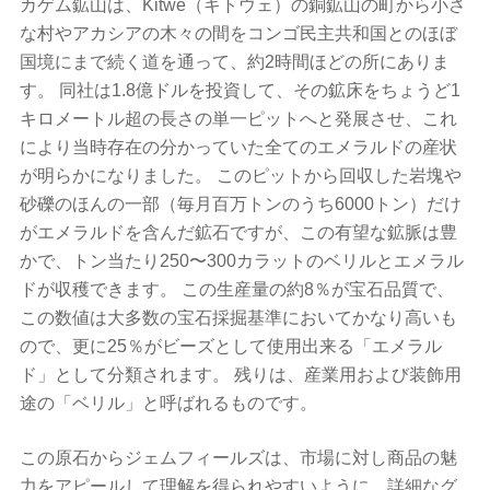
カゲム鉱山は、Kitwe（キトウェ）の銅鉱山の町から小さ
な村やアカシアの木々の間をコンゴ民主共和国とのほぼ
国境にまで続く道を通って、約2時間ほどの所にありま
す。 同社は1.8億ドルを投資して、その鉱床をちょうど1
キロメートル超の長さの単一ピットへと発展させ、これ
により当時存在の分かっていた全てのエメラルドの産状
が明らかになりました。 このピットから回収した岩塊や
砂礫のほんの一部（毎月百万トンのうち6000トン）だけ
がエメラルドを含んだ鉱石ですが、この有望な鉱脈は豊
かで、トン当たり250〜300カラットのベリルとエメラル
ドが収穫できます。 この生産量の約8％が宝石品質で、
この数値は大多数の宝石採掘基準においてかなり高いも
ので、更に25％がビーズとして使用出来る「エメラル
ド」として分類されます。 残りは、産業用および装飾用
途の「ベリル」と呼ばれるものです。
この原石からジェムフィールズは、市場に対し商品の魅
力をアピールして理解を得られやすいように、詳細なグ