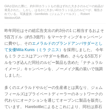
GIAが訪れた際に、約9.00カラットもの並はずれた大きさのルビーの結晶が
発見された。 しかし、はるかに大きい40カラット以上のルビーが、報告さ
れている。 写真提供：Gemfields（ジェムフィールズ）、Robert
Weldon/GIA
昨年同社はその総広告支出の約3分の1 に相当するおよそ
5百万ドル（約5.3億円）をマーケティングキャンペーン
に費やし、その
エメラルドのブランドアンバサダーとし
て女優Mila Kunis（ミラ クニス）
を採用しました。 今年
もミラ クニスはアンバサダーを務め、さらなる5百万ド
ルをつぎ込んだ同社のルビー製品も含めた「ナチュラル
イメージ」キャンペーンを、
ノーメイク
風の装いで強調
しました。
多くのエメラルドやルビーの生産者とは異なり、ジェム
フィールズはプライベートディーラーのネットワークの
代わりにオークションを通じてオープンに製品を販売し
ています。 Harebottleによるとこれにより、同社は原石