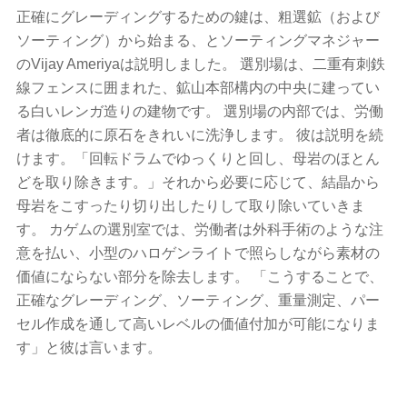
正確にグレーディングするための鍵は、粗選鉱（および
ソーティング）から始まる、とソーティングマネジャー
のVijay Ameriyaは説明しました。 選別場は、二重有刺鉄
線フェンスに囲まれた、鉱山本部構内の中央に建ってい
る白いレンガ造りの建物です。 選別場の内部では、労働
者は徹底的に原石をきれいに洗浄します。 彼は説明を続
けます。「回転ドラムでゆっくりと回し、母岩のほとん
どを取り除きます。」それから必要に応じて、結晶から
母岩をこすったり切り出したりして取り除いていきま
す。 カゲムの選別室では、労働者は外科手術のような注
意を払い、小型のハロゲンライトで照らしながら素材の
価値にならない部分を除去します。 「こうすることで、
正確なグレーディング、ソーティング、重量測定、パー
セル作成を通して高いレベルの価値付加が可能になりま
す」と彼は言います。