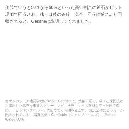
価値でいうと50％から60％といった高い割合の鉱石がピット
現地で回収され、残りは後の破砕、洗浄、回収作業により回
収されると、Gessneは説明してくれました。
カゲムのシニア地質学者のRobert Gessnerは、洗鉱工場で、様々な採掘抗か
ら産出した鉱石を事前スクリーニング、洗浄、サイズ選別を行った後行程
の、「ピッキングベルト」の前で暫く時間を過ごす。 施設全体にピッカーが
配置されている。 写真提供：Gemfields（ジェムフィールズ）、Robert
Weldon/GIA