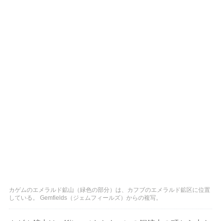
カゲムのエメラルド鉱山（緑色の部分）は、カフブのエメラルド鉱区に位置
している。 Gemfields（ジェムフィールズ）からの複写。