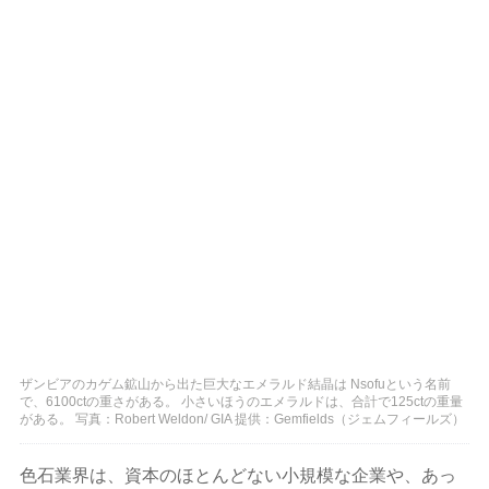
ザンビアのカゲム鉱山から出た巨大なエメラルド結晶は Nsofuという名前
で、6100ctの重さがある。 小さいほうのエメラルドは、合計で125ctの重量
がある。 写真：Robert Weldon/ GIA 提供：Gemfields（ジェムフィールズ）
色石業界は、資本のほとんどない小規模な企業や、あっ