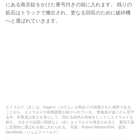
にある南京錠をかけた番号付きの箱に入れます。 残りの
鉱石はトラックで搬出され、更なる回収のために破砕機
へと運ばれていきます。
エメラルド（左）は、Kageｍ（カゲム）が初めての採掘された場所である
ことから、エメラルドの初期調査が続けられている。 警備員が遠くから見守
る中、作業員は表土を濡らして、現れる緑色の兆候をヒントにエメラルドを
探す。 大きさや品質に関係なく（右）エメラルドが発見されると、選別工場
に定期的に運ばれる箱に入れられる。 写真：Robert Weldon/GIA、提供：
Gemfields（ジェムフィールド）