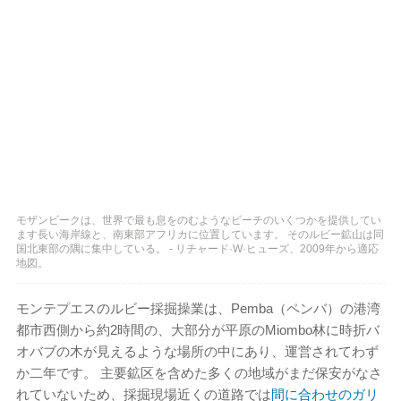
モザンビークは、世界で最も息をのむようなビーチのいくつかを提供してい
ます長い海岸線と、南東部アフリカに位置しています。 そのルビー鉱山は同
国北東部の隅に集中している。 - リチャード·W·ヒューズ、2009年から適応
地図。
モンテプエスのルビー採掘操業は、Pemba（ペンバ）の港湾
都市西側から約2時間の、大部分が平原のMiombo林に時折バ
オバブの木が見えるような場所の中にあり、運営されてわず
か二年です。 主要鉱区を含めた多くの地域がまだ保安がなさ
れていないため、採掘現場近くの道路では
間に合わせのガリ