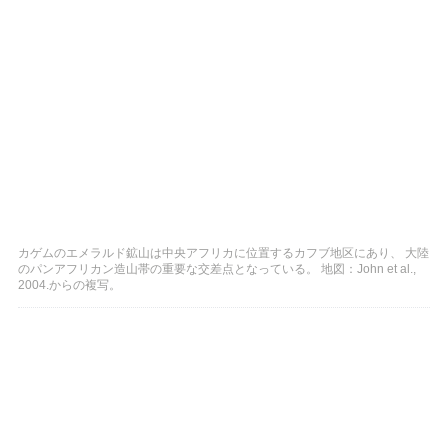
カゲムのエメラルド鉱山は中央アフリカに位置するカフブ地区にあり、 大陸
のパンアフリカン造山帯の重要な交差点となっている。 地図：John et al.,
2004.からの複写。