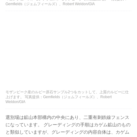
Gemfields（ジェムフィールズ）、Robert Weldon/GIA
モザンビーク産のルビー原石サンプル2つをカットして、上質のルビーに仕
上げます。 写真提供：Gemfields（ジェムフィールズ）、Robert
Weldon/GIA
選別場は鉱山本部構内の中央にあり、二重有刺鉄線フェンス
になっています。 グレーディングの手順はカゲム鉱山のもの
と類似していますが、グレーディングの内容自体は、カゲム