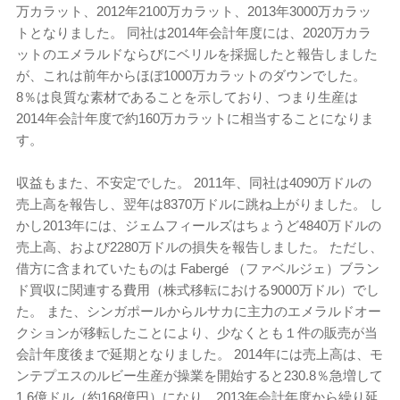
万カラット、2012年2100万カラット、2013年3000万カラッ
トとなりました。 同社は2014年会計年度には、2020万カラ
ットのエメラルドならびにベリルを採掘したと報告しました
が、これは前年からほぼ1000万カラットのダウンでした。
8％は良質な素材であることを示しており、つまり生産は
2014年会計年度で約160万カラットに相当することになりま
す。
収益もまた、不安定でした。 2011年、同社は4090万ドルの
売上高を報告し、翌年は8370万ドルに跳ね上がりました。 し
かし2013年には、ジェムフィールズはちょうど4840万ドルの
売上高、および2280万ドルの損失を報告しました。 ただし、
借方に含まれていたものは Fabergé （ファベルジェ）ブラン
ド買収に関連する費用（株式移転における9000万ドル）でし
た。 また、シンガポールからルサカに主力のエメラルドオー
クションが移転したことにより、少なくとも１件の販売が当
会計年度後まで延期となりました。 2014年には売上高は、モ
ンテプエスのルビー生産が操業を開始すると230.8％急増して
1.6億ドル（約168億円）になり、2013年会計年度から繰り延