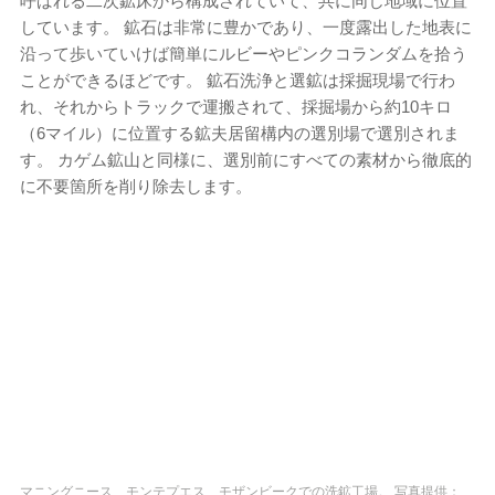
呼ばれる二次鉱床から構成されていて、共に同じ地域に位置
しています。 鉱石は非常に豊かであり、一度露出した地表に
沿って歩いていけば簡単にルビーやピンクコランダムを拾う
ことができるほどです。 鉱石洗浄と選鉱は採掘現場で行わ
れ、それからトラックで運搬されて、採掘場から約10キロ
（6マイル）に位置する鉱夫居留構内の選別場で選別されま
す。 カゲム鉱山と同様に、選別前にすべての素材から徹底的
に不要箇所を削り除去します。
マニングニース、モンテプエス、モザンビークでの洗鉱工場。 写真提供：