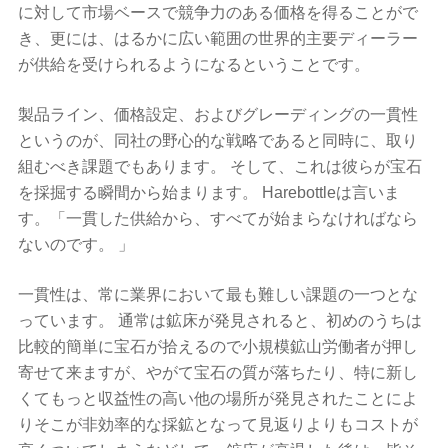
に対して市場ベースで競争力のある価格を得ることがで
き、更には、はるかに広い範囲の世界的主要ディーラー
が供給を受けられるようになるということです。
製品ライン、価格設定、およびグレーディングの一貫性
というのが、同社の野心的な戦略であると同時に、取り
組むべき課題でもあります。 そして、これは彼らが宝石
を採掘する瞬間から始まります。 Harebottleは言いま
す。「一貫した供給から、すべてが始まらなければなら
ないのです。 」
一貫性は、常に業界において最も難しい課題の一つとな
っています。 通常は鉱床が発見されると、初めのうちは
比較的簡単に宝石が拾えるので小規模鉱山労働者が押し
寄せて来ますが、やがて宝石の質が落ちたり、特に新し
くてもっと収益性の高い他の場所が発見されたことによ
りそこが非効率的な採鉱となって見返りよりもコストが