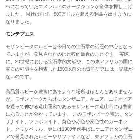
べになっていたエメラルドのオークションが全体を押し上げ
ました。 同社は再び、800万ドルを超える利益を出すように
なりました。
モンテプエス
モザンビークのルビーは今日での宝石学の話題の中心となっ
ていますが、発見されたのは比較的最近のことです。 実際
に、20世紀における宝石学的文献や、この東アフリカの国に
宝石の可能性を精査した1990以前の地質学研究には、記載が
ないのです。
高品質ルビーが豊富にあるような場所はほとんどありません
が、モザンビークから北にタンザニア、ケニア、エチオピア
を通って伸びる造山運動であるモザンビーク造山帯には豊富
にあることが分かっています。 このモザンビーク帯は、タン
ザナイト、ツァボライト、黄色や赤色や変色性のガーネッ
ト、クリソベリル、更には1900年代半ばにケニアとタンザニ
アで発見されたルビーやサファイアなど、東アフリカの宝石