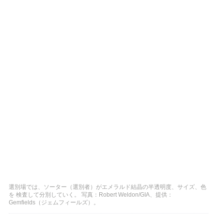
選別場では、ソーター（選別者）がエメラルド結晶の半透明度、サイズ、色
を 検査して分別していく。 写真：Robert Weldon/GIA、提供：
Gemfields（ジェムフィールズ）。