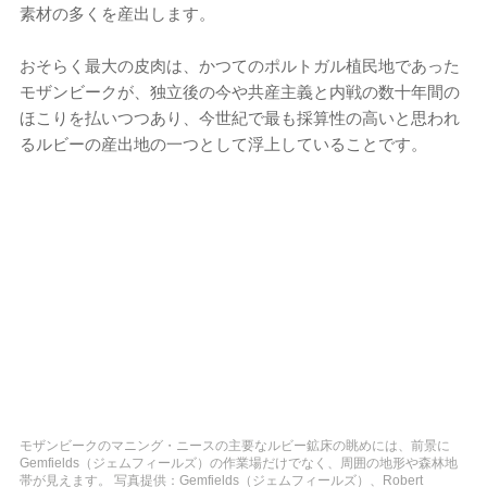
素材の多くを産出します。
おそらく最大の皮肉は、かつてのポルトガル植民地であった
モザンビークが、独立後の今や共産主義と内戦の数十年間の
ほこりを払いつつあり、今世紀で最も採算性の高いと思われ
るルビーの産出地の一つとして浮上していることです。
モザンビークのマニング・ニースの主要なルビー鉱床の眺めには、前景に
Gemfields（ジェムフィールズ）の作業場だけでなく、周囲の地形や森林地
帯が見えます。 写真提供：Gemfields（ジェムフィールズ）、Robert