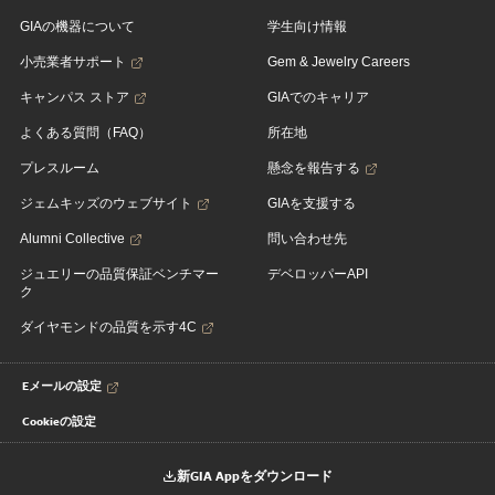
GIAの機器について
学生向け情報
小売業者サポート
Gem & Jewelry Careers
キャンパス ストア
GIAでのキャリア
よくある質問（FAQ）
所在地
プレスルーム
懸念を報告する
ジェムキッズのウェブサイト
GIAを支援する
Alumni Collective
問い合わせ先
ジュエリーの品質保証ベンチマー
デベロッパーAPI
ク
ダイヤモンドの品質を示す4C
Eメールの設定
Cookieの設定
新GIA Appをダウンロード