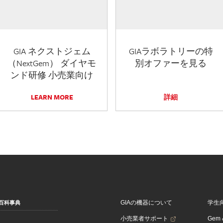
GIA ネクストジェム
GIAラボラトリーの特
（NextGem） ダイヤモ
別オファーを見る
ンド研修 小売業向け
LEARN MORE
詳細
GIAの機器について
学生
百科事典
小売業者サポート
Gem &