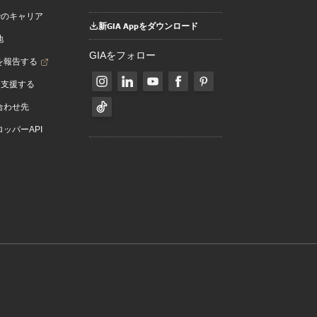
でのキャリア
新GIA Appをダウンロード
地
GIAをフォロー
を報告する
を支援する
合わせ先
ッパーAPI