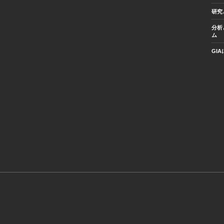
研究
分析
ム
GI