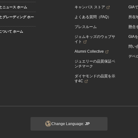
キャンパス ストア
GIA
とニュース ホーム
よくある質問（FAQ）
所在
とグレーディング ホー
プレスルーム
懸念
Aについて ホーム
ジェムキッズのウェブサ
GIA
イト
問い
Alumni Collective
デベロ
ジュエリーの品質保証ベ
ンチマーク
ダイヤモンドの品質を示
す4C
Change Language:
JP