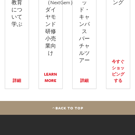
教育
（NextGem）
ッ
ング
につ
ダイ
ド・
いて
ヤモ
キャ
学ぶ
ンド
ンパ
研修
ス
小売
バー
業向
チャ
け
ルツ
アー
今すぐ
ショッ
LEARN
ピング
詳細
MORE
詳細
する
BACK TO TOP