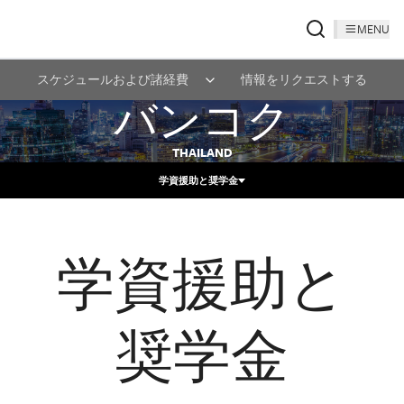
MENU
スケジュールおよび諸経費
情報をリクエストする
バンコク
THAILAND
学資援助と奨学金
学資援助と
奨学金