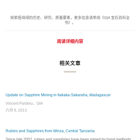
探索祖母绿的历史、研究、质量要素，更多信息请参阅《GIA 宝石百科全
书》。
阅读详细内容
相关文章
Update on Sapphire Mining in Ilakaka-Sakaraha, Madagascar
Vincent Pardieu，GIA
六月 6, 2013
Rubies and Sapphires from Winza, Central Tanzania
Since late 2007, rubies and sapphires have been mined by hand methods