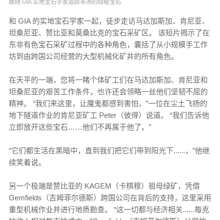
跟随 GIA 实地宝石学家追踪非洲的隐秘宝石
和 GIA 的实地宝石学家一起，徒步走访马达加斯加、肯尼亚、
坦桑尼亚、赞比亚和莫桑比克的宝石采矿区。 该短片揭示了在
东非有色宝石采矿过程中的各种角色，囊括了从小规模手工作
坊到由跨国公司经营的大型机械化矿井的所有角色。
在天平的一端，您将一睹个体矿工们在马达加斯加、肯尼亚和
坦桑尼亚的艰苦工作条件，也许还会领略一丝他们坚韧不屈的
精神。 “我们来这里，让魔鬼都感到害怕，”一位在尘土飞扬的
地下隧道作业的肯尼亚矿工 Peter（彼得）说道。 “我们告诉他
立即放开这些宝石……他们不再属于他了。”
“它们都生活在黑暗中，直到我们把它们带到阳光下......，”他继
续笑着说。
另一个极端是赞比亚的 KAGEM（卡棋穆）祖母绿矿，凭借
Gemfields（吉姆菲尔德斯）跨国公司在背后的支持，这里采用
重型机械作业并进行地质勘查。 “这一切都与经济相关......每克