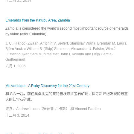
十二月 31, 2014
Emeralds from the Kafubu Area, Zambia
Zambia is considered the world’s second most important source of emeralds
by value (after Colombia).
J. C. (Hanco) Zwaan, Antonín V. Seifert, Stanislav Vrána, Brendan M. Laurs,
Björn Anckar,William B. (Skip) Simmons, Alexander U. Falster, Wim J.
Lustenhouwer, Sam Muhlmeister, John I. Koivula and Héja Garcia-
Guillerminet
六月 1, 2005
Mozambique: A Ruby Discovery for the 21st Century
和 GIA 一起，前往莫桑比克的蒙特普埃兹红宝石矿场，探寻新世纪发现的最重
大的红宝石矿藏。
许焘、Andrew Lucas（安德鲁·卢卡斯） 和 Vincent Pardieu
十二月 3, 2014