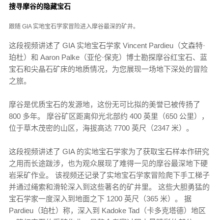
搜寻摩谷的隐藏宝石
跟随 GIA 实地宝石学家冒险进入摩谷最深的矿井。
这段视频讲述了 GIA 实地宝石学家 Vincent Pardieu（文森特·
珀杜）和 Aaron Palke（亚伦·保克）博士勘探摩谷红宝石、蓝
宝石和尖晶石矿床的地质情况，为您展现一场地下深处的冒险
之旅。
摩谷是优质宝石的发源地，这份无可比拟的美誉已被传扬了
800 多年。 摩谷矿区距离仰光北部约 400 英里（650 公里），
位于草木茂密的山区，海拔高达 7700 英尺（2347 米）。
这段视频讲述了 GIA 的实地宝石学家为了获取宝石样本作研究
之用而长途跋涉，也为观众展现了难得一见的摩谷最深地下硬
岩采矿作业。 该视频还记录了实地宝石学家冒险爬下手工梯子
并通过绳索和滑轮深入到这些著名的矿井里。 这些大胆勇猛的
宝石学家一度深入到地面之下 1200 英尺（365 米）。 据
Pardieu（珀杜）称，深入到 Kadoke Tad（卡多克塔德）地区