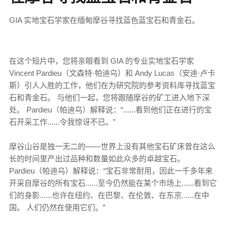
GIA 实地宝石学家在缅甸摩谷寻找蓝色蓝宝石和青金石。
在这个短片中，您将亲眼看到 GIA 的专业实地宝石学家
Vincent Pardieu（文森特·帕迪乌）和 Andy Lucas（安迪·卢卡
斯）引人入胜的工作，他们在为研究院的参考资料库寻找蓝宝
石和青金石。 与他们一起，您将跟随摩谷的矿工进入地下深
处。 Pardieu（帕迪乌）解释说：“......看到他们正在进行的宝
石开采工作......令我惊讶不已。”
摩谷山谷是独一无二的——世界上没有其他宝石矿床曾在这么
长的时间里产出过品种和数量如此众多的卓越宝石。
Pardieu（帕迪乌）解释说：“宝石非常耐用，因​​此一千多年来
开采自摩谷的所有宝石......至今仍然能在某个市场上......看到它
们的身影......也许在纽约、在巴黎、在伦敦、在东京......在中
国。 人们仍然在使用它们。”