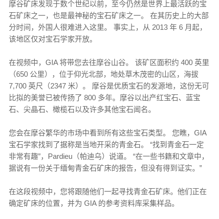
摩谷矿床发现于数个世纪以前，至今仍然是世界上最活跃的宝
石矿床之一，也是最神秘的宝石矿床之一。 在其历史上的大部
分时间，外国人很难进入这里。 事实上，从 2013 年 6 月起，
该地区仅对宝石学家开放。
在视频中，GIA 将带您去往摩谷山谷。 该矿区面积约 400 英里
（650 公里），位于仰光北部，地处草木茂密的山区，海拔
7,700 英尺（2347 米）。 摩谷是优质宝石的发源地，这份无可
比拟的美誉已被传扬了 800 多年。摩谷以出产红宝石、蓝宝
石、尖晶石、橄榄石以及许多其他宝石闻名。
您会在摩谷繁华的市场中看到所有这些宝石类型。 您瞧，GIA
宝石学家找到了据称是当地开采的青金石。 “找到青金石一定
非常有趣”，Pardieu（帕迪乌）说道。 “在一些书籍和文章中，
据说有一份关于缅甸青金石矿床的报告，但没有得到证实。”
在这段视频中，您将跟随他们一起寻找青金石矿床。他们正在
确定矿床的位置，并为 GIA 的参考资料库采集样品。