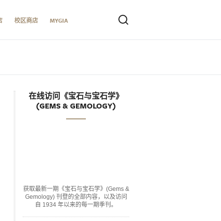
店
校区商店
MYGIA
在线访问《宝石与宝石学》
(GEMS & GEMOLOGY)
获取最新一期《宝石与宝石学》(Gems &
Gemology) 刊登的全部内容，以及访问
自 1934 年以来的每一期季刊。