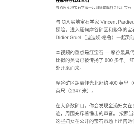
在摩谷寻找红宝石
与 GIA 实地宝石学家一起到缅甸摩谷寻找红宝石
与 GIA 实地宝石学家 Vincent Pa
探险，进入缅甸摩谷矿区和繁华的宝石市场
Didier Gruel（迪迪埃·格鲁）一
本视频的重点是红宝石 — 摩谷最具
比拟的美誉已被传扬了 800 多年
处开采而来。
摩谷矿区距离仰光北部约 400 英里（
英尺（2347 米）。
在大多数矿山，你会发现金濑妇女在
迹，周围充斥着锤击的声音。 按照
这些妇女在公开的宝石市场上出售她