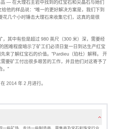
石样品 — 在大理石主岩中找到的红宝石和尖晶石与她们
着妇女给他的样品说：“唯一的更好解决方案是，我们下到
要花几个小时锤击大理石来收集它们，这真的是很
其中有些是超过 980 英尺（300 米）深，需要经
井的困难程度暗示了矿工们必须日复一日到达生产红宝
来了解红宝石的价值。”Pardieu（珀杜）解释。 开
“这需要矿工付出很多艰苦的工作，并且他们对这寄予了
合。”
在 2014 年 2 月进行。
参观一些矿场、走访一些制造商、零售商及宝石和珠宝行业