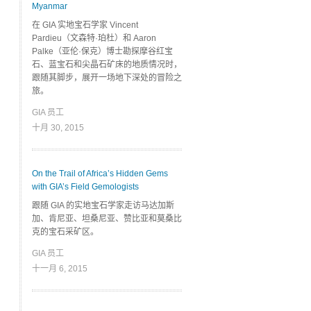
Myanmar
在 GIA 实地宝石学家 Vincent
Pardieu（文森特·珀杜）和 Aaron
Palke（亚伦·保克）博士勘探摩谷红宝
石、蓝宝石和尖晶石矿床的地质情况时，
跟随其脚步，展开一场地下深处的冒险之
旅。
GIA 员工
十月 30, 2015
On the Trail of Africa’s Hidden Gems
with GIA’s Field Gemologists
跟随 GIA 的实地宝石学家走访马达加斯
加、肯尼亚、坦桑尼亚、赞比亚和莫桑比
克的宝石采矿区。
GIA 员工
十一月 6, 2015