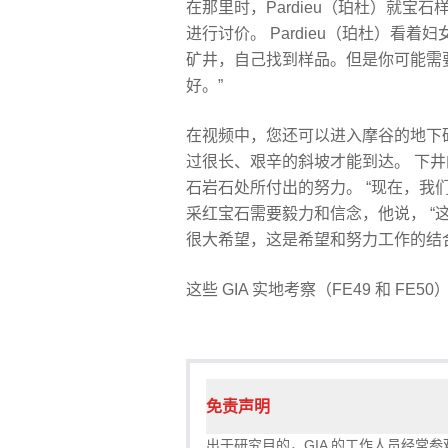
在那里时，Pardieu（珀杜）就宝
进行讨价。 Pardieu（珀杜）看
矿井，自己找到样品。但是你可能需
好。”
在视频中，您还可以进入摩谷的地下矿，
过很长、艰辛的斜坡才能到达。 下
石岩石处所付出的努力。 “现在，我们先
采红宝石需要毅力和信念，他说， 
很大希望，这是希望和努力工作的结
这些 GIA 实地考察（FE49 和 FE50）
免责声明
出于研究目的，GIA 的工作人员经常