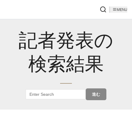
MENU
記者発表の
検索結果
進む