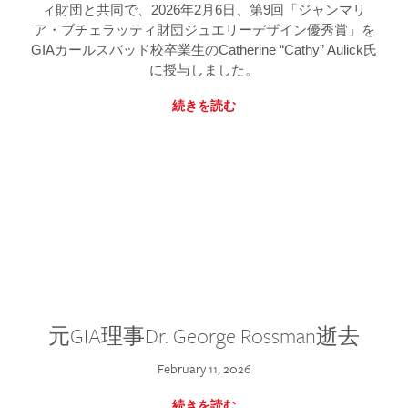
ィ財団と共同で、2026年2月6日、第9回「ジャンマリ
ア・ブチェラッティ財団ジュエリーデザイン優秀賞」を
GIAカールスバッド校卒業生のCatherine “Cathy” Aulick氏
に授与しました。
続きを読む
元GIA理事Dr. George Rossman逝去
February 11, 2026
続きを読む