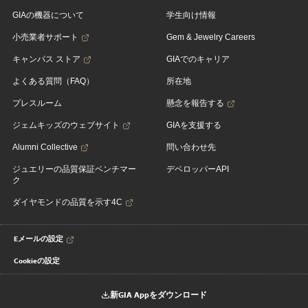
GIAの機器について
学生向け情報
小売業者サポート
Gem & Jewelry Careers
キャンパス ストア
GIAでのキャリア
よくある質問（FAQ）
所在地
プレスルーム
懸念を報告する
ジェムキッズのウェブサイト
GIAを支援する
Alumni Collective
問い合わせ先
ジュエリーの品質保証ベンチマー
デベロッパーAPI
ク
ダイヤモンドの品質を示す4C
Eメールの設定
Cookieの設定
新GIA Appをダウンロード