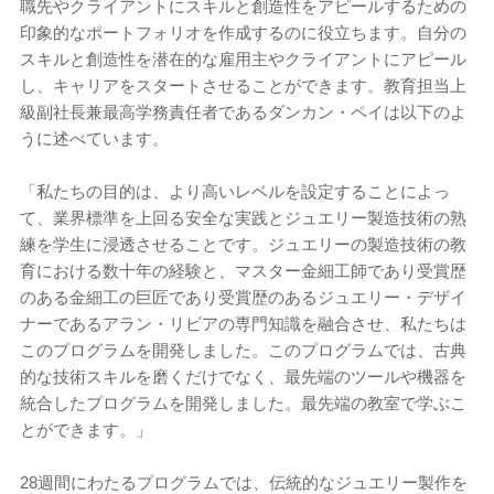
職先やクライアントにスキルと創造性をアピールするための
印象的なポートフォリオを作成するのに役立ちます。自分の
スキルと創造性を潜在的な雇用主やクライアントにアピール
し、キャリアをスタートさせることができます。教育担当上
級副社長兼最高学務責任者であるダンカン・ペイは以下のよ
うに述べています。
「私たちの目的は、より高いレベルを設定することによっ
て、業界標準を上回る安全な実践とジュエリー製造技術の熟
練を学生に浸透させることです。ジュエリーの製造技術の教
育における数十年の経験と、マスター金細工師であり受賞歴
のある金細工の巨匠であり受賞歴のあるジュエリー・デザイ
ナーであるアラン・リビアの専門知識を融合させ、私たちは
このプログラムを開発しました。このプログラムでは、古典
的な技術スキルを磨くだけでなく、最先端のツールや機器を
統合したプログラムを開発しました。最先端の教室で学ぶこ
とができます。」
28週間にわたるプログラムでは、伝統的なジュエリー製作を