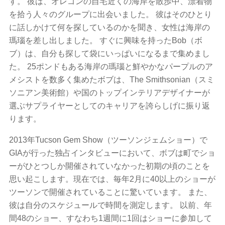
す。 彼は、オレゴンの自宅近くの海岸を散歩中、漂着物
を拾う人々のグループに出会いました。 彼はそのひとり
に話しかけて何を探しているのかを聞き、女性は海岸の
瑪瑙を差し出しました。 すぐに興味を持ったBob（ボ
ブ）は、自分も探して袋にいっぱいになるまで集めまし
た。 25ポンドもある海岸の瑪瑙と鮮やかなパープルのア
メシストを数多く集めたボブは、The Smithsonian（スミ
ソニアン美術館）や国のトップインテリアデザイナーが
選ぶサプライヤーとしてのキャリアを誇らしげに振り返
ります。
2013年Tucson Gem Show（ツーソンジェムショー）で
GIAが行った独占インタビューにおいて、ボブは町でショ
ーがひとつしか開催されていなかった初期の頃のことを
思い起こします。現在では、毎年2月に40以上のショーが
ツーソンで開催されていることに驚いています。 また、
彼は自分のスケジュールで時間を測定します。 以前、年
間48のショー、すなわち1週間に1回はショーに参加して