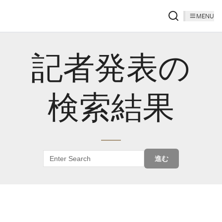
MENU
記者発表の
検索結果
進む