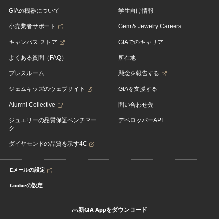
GIAの機器について
学生向け情報
小売業者サポート
Gem & Jewelry Careers
キャンパス ストア
GIAでのキャリア
よくある質問（FAQ）
所在地
プレスルーム
懸念を報告する
ジェムキッズのウェブサイト
GIAを支援する
Alumni Collective
問い合わせ先
ジュエリーの品質保証ベンチマー
デベロッパーAPI
ク
ダイヤモンドの品質を示す4C
Eメールの設定
Cookieの設定
新GIA Appをダウンロード