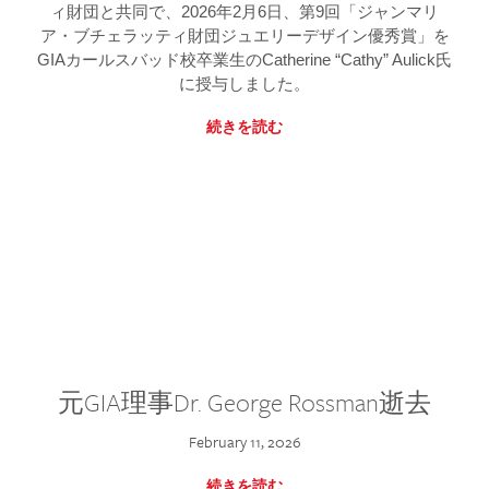
ィ財団と共同で、2026年2月6日、第9回「ジャンマリ
ア・ブチェラッティ財団ジュエリーデザイン優秀賞」を
GIAカールスバッド校卒業生のCatherine “Cathy” Aulick氏
に授与しました。
続きを読む
元GIA理事Dr. George Rossman逝去
February 11, 2026
続きを読む