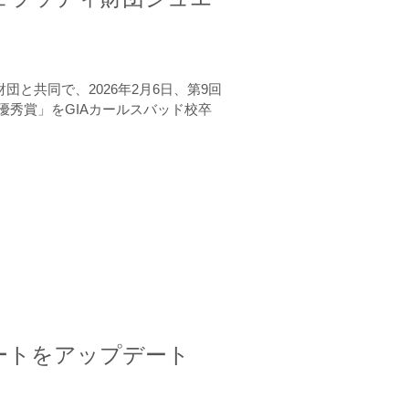
と共同で、2026年2月6日、第9回
秀賞」をGIAカールスバッド校卒
ートをアップデート