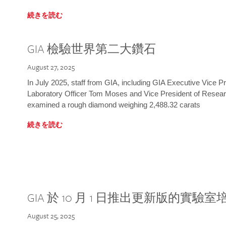
続きを読む
GIA 檢驗世界第二大鑽石
August 27, 2025
In July 2025, staff from GIA, including GIA Executive Vice 
Laboratory Officer Tom Moses and Vice President of Rese
examined a rough diamond weighing 2,488.32 carats
続きを読む
GIA 於 10 月 1 日推出更新版的實驗
August 25, 2025