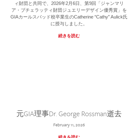
ィ財団と共同で、2026年2月6日、第9回「ジャンマリ
ア・ブチェラッティ財団ジュエリーデザイン優秀賞」を
GIAカールスバッド校卒業生のCatherine “Cathy” Aulick氏
に授与しました。
続きを読む
元GIA理事Dr. George Rossman逝去
February 11, 2026
続きを読む