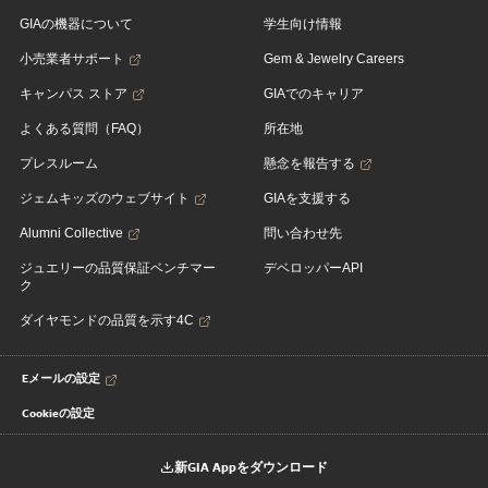
GIAの機器について
学生向け情報
小売業者サポート
Gem & Jewelry Careers
キャンパス ストア
GIAでのキャリア
よくある質問（FAQ）
所在地
プレスルーム
懸念を報告する
ジェムキッズのウェブサイト
GIAを支援する
Alumni Collective
問い合わせ先
ジュエリーの品質保証ベンチマー
デベロッパーAPI
ク
ダイヤモンドの品質を示す4C
Eメールの設定
Cookieの設定
新GIA Appをダウンロード