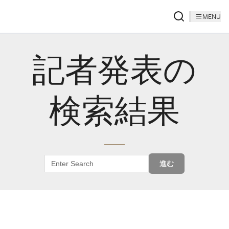
MENU
記者発表の
検索結果
進む