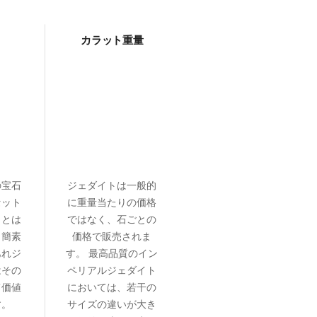
カラット重量
の宝石
ジェダイトは一般的
セット
に重量当たりの価格
ことは
ではなく、石ごとの
、簡素
価格で販売されま
あれジ
す。 最高品質のイン
はその
ペリアルジェダイト
て価値
においては、若干の
す。
サイズの違いが大き