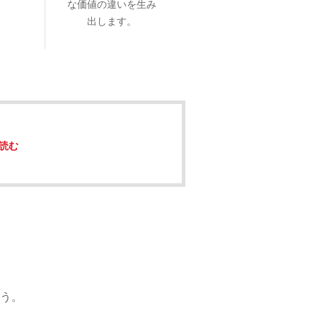
な価値の違いを生み
出します。
読む
う。