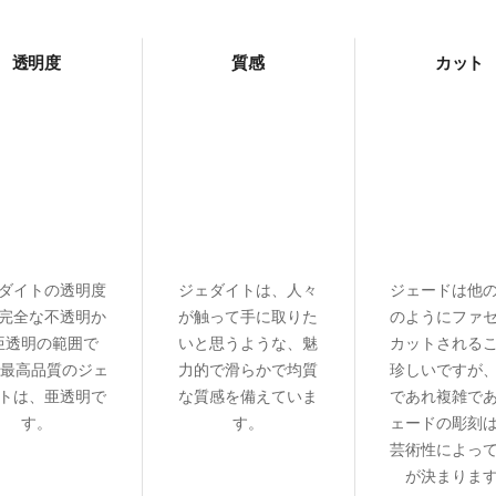
透明度
質感
カット
ダイトの透明度
ジェダイトは、人々
ジェードは他
完全な不透明か
が触って手に取りた
のようにファ
亜透明の範囲で
いと思うような、魅
カットされる
 最高品質のジェ
力的で滑らかで均質
珍しいですが
トは、亜透明で
な質感を備えていま
であれ複雑で
す。
す。
ェードの彫刻
芸術性によっ
が決まりま