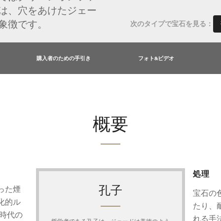
は、穴をあけたジェー
象徴です。
次のタイプで宝石を見る：
購入者のための手引き
フォト&ビデオ
概要
処理
孔子
った煙
宝石の
化的ル
たり、
時代の
れる手