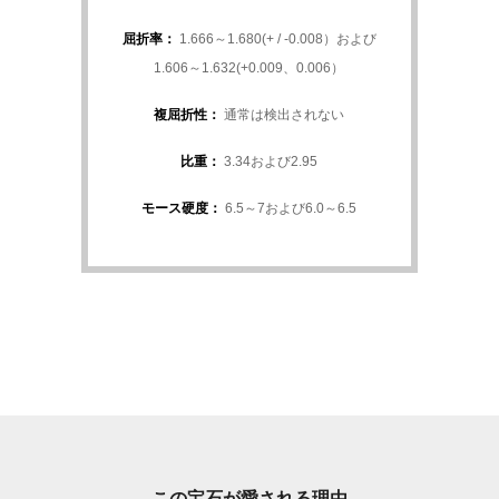
屈折率：
1.666～1.680(+ / -0.008）および
1.606～1.632(+0.009、0.006）
複屈折性：
通常は検出されない
比重：
3.34および2.95
モース硬度：
6.5～7および6.0～6.5
この宝石が愛される理由