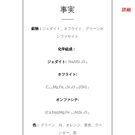
事実
詳細
鉱物：
ジェダイト、ネフライト、グリーンオ
ンファサイト
化学組成：
ジェダイト:
NaAISi ₂O ₆
ネフライト:
Cₐ ₂₍Mg,Fe₎ ₅Si ₈O ₂₂(OH) ₂
オンファシテ:
(Ca,Na)(Mg,Fe ₂₊,AI)Si ₂O ₆
色：
グリーン、白、オレンジ、黄色、ラベ
ンダー、黒