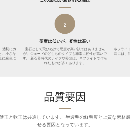
2
硬度は低いが、靭性は高い
 適切にカ
宝石として飛びぬけて硬度が高い訳ではありません
ネフライ
と、小さな
が、ジェードのどちらのタイプも非常に靭性が高いで
廷には、
全に緑色に
す。 新石器時代のナイフや斧頭は、ネフライトで作ら
れたものが多くあります。
品質要因
硬玉と軟玉は共通しています。 半透明の鮮明度と上質な素材
せる要因となっています。