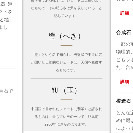
哲学者である孔子は、ジェードは美徳のよう
器, 道
なもので、その明るさは天を表している、と
ェクトを
詳細
記しています。
と地、
まし
合成石
璧（へき）
一部の
物理的
「璧」という名で知られ、円盤状で中央に穴
どもラ
が開いた伝統的なジェードは、天国を象徴す
た、合
るものです。
詳細
YU （玉）
宝石で
模造石
中国語で書かれたジェード（翡翠）と評され
どんな
るものは、最も古い玉の一つで、紀元前
めに選
2950年にさかのぼります。
によっ