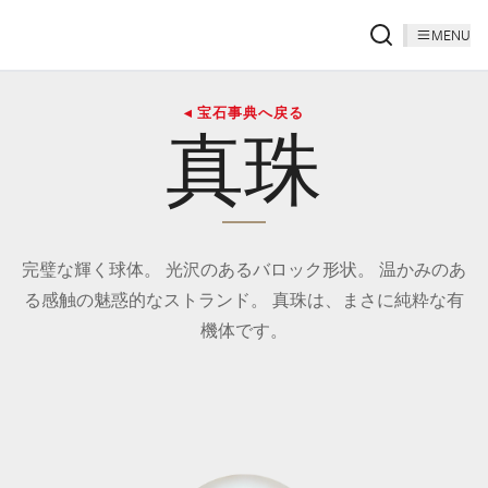
MENU
◂ 宝石事典へ戻る
真珠
完璧な輝く球体。 光沢のあるバロック形状。 温かみのあ
る感触の魅惑的なストランド。 真珠は、まさに純粋な有
機体です。