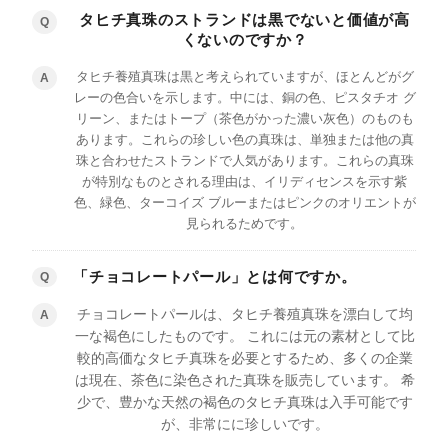
タヒチ真珠のストランドは黒でないと価値が高
Q
くないのですか？
タヒチ養殖真珠は黒と考えられていますが、ほとんどがグ
A
レーの色合いを示します。中には、銅の色、ピスタチオ グ
リーン、またはトープ（茶色がかった濃い灰色）のものも
あります。これらの珍しい色の真珠は、単独または他の真
珠と合わせたストランドで人気があります。これらの真珠
が特別なものとされる理由は、イリディセンスを示す紫
色、緑色、ターコイズ ブルーまたはピンクのオリエントが
見られるためです。
「チョコレートパール」とは何ですか。
Q
チョコレートパールは、タヒチ養殖真珠を漂白して均
A
一な褐色にしたものです。 これには元の素材として比
較的高価なタヒチ真珠を必要とするため、多くの企業
は現​​在、茶色に染色された真珠を販売しています。 希
少で、豊かな天然の褐色のタヒチ真珠は入手可能です
が、非常にに珍しいです。