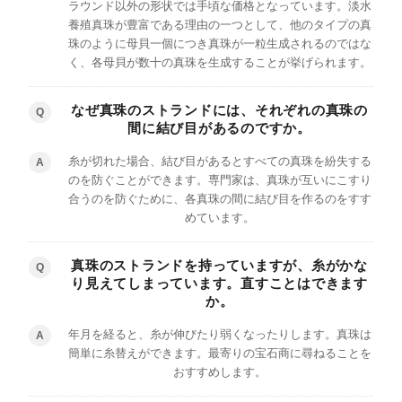
ラウンド以外の形状では手頃な価格となっています。淡水
養殖真珠が豊富である理由の一つとして、他のタイプの真
珠のように母貝一個につき真珠が一粒生成されるのではな
く、各母貝が数十の真珠を生成することが挙げられます。
なぜ真珠のストランドには、それぞれの真珠の
Q
間に結び目があるのですか。
糸が切れた場合、結び目があるとすべての真珠を紛失する
A
のを防ぐことができます。専門家は、真珠が互いにこすり
合うのを防ぐために、各真珠の間に結び目を作るのをすす
めています。
真珠のストランドを持っていますが、糸がかな
Q
り見えてしまっています。直すことはできます
か。
年月を経ると、糸が伸びたり弱くなったりします。真珠は
A
簡単に糸替えができます。最寄りの宝石商に尋ねることを
おすすめします。