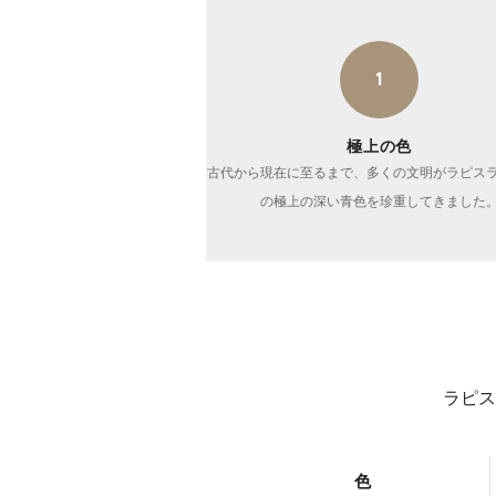
1
極上の色
古代から現在に至るまで、多くの文明がラピス
の極上の深い青色を珍重してきました
ラピス
色