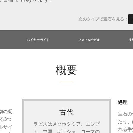
次のタイプで宝石を見る：
バイヤーガイド
フォト&ビデオ
リ
概要
処理
古代
物の凝
宝石の
る3つ
たり、
ラピスはメソポタミア、エジプ
ルサイ
れる手
ト、中国、ギリシャ、ローマの