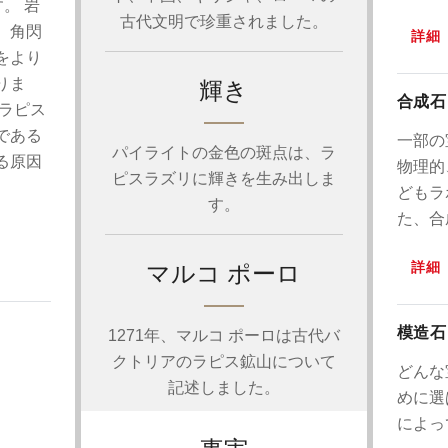
。 岩
古代文明で珍重されました。
、角閃
詳細
をより
りま
輝き
合成石
ラピス
である
一部の
パイライトの金色の斑点は、ラ
る原因
物理的
ピスラズリに輝きを生み出しま
どもラ
す。
た、合
詳細
マルコ ポーロ
模造石
1271年、マルコ ポーロは古代バ
クトリアのラピス鉱山について
どんな
記述しました。
めに選
によっ