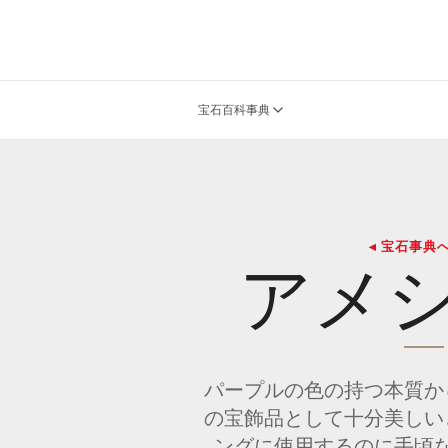
宝石百科事典
◂ 宝石事典
アメ
パープルの色の持つ本質か
の宝飾品として十分美しい
ングに使用するのに手頃