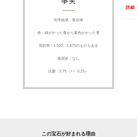
事実
詳細
化学組成：集合体
色：緑がかった青から紫色がかった青
屈折率：1.500、1.670のものもある
複屈折：なし
比重：2.75（+ / - 0.25）
この宝石が好まれる理由