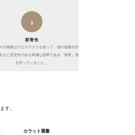
3
群青色
スの画家はラピスラズリを使って、他の追随を許
るさと安定性のある高価な顔料である「群青」色
を作っていました。
ます。
カラット重量