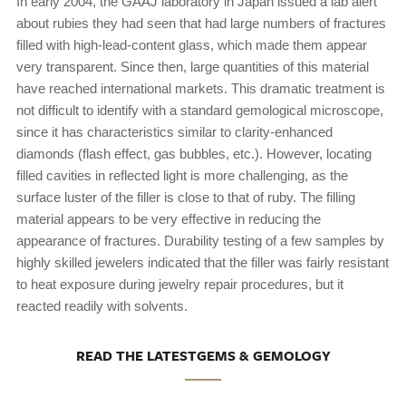
In early 2004, the GAAJ laboratory in Japan issued a lab alert
about rubies they had seen that had large numbers of fractures
filled with high-lead-content glass, which made them appear
very transparent. Since then, large quantities of this material
have reached international markets. This dramatic treatment is
not difficult to identify with a standard gemological microscope,
since it has characteristics similar to clarity-enhanced
diamonds (flash effect, gas bubbles, etc.). However, locating
filled cavities in reflected light is more challenging, as the
surface luster of the filler is close to that of ruby. The filling
material appears to be very effective in reducing the
appearance of fractures. Durability testing of a few samples by
highly skilled jewelers indicated that the filler was fairly resistant
to heat exposure during jewelry repair procedures, but it
reacted readily with solvents.
READ THE LATESTGEMS & GEMOLOGY