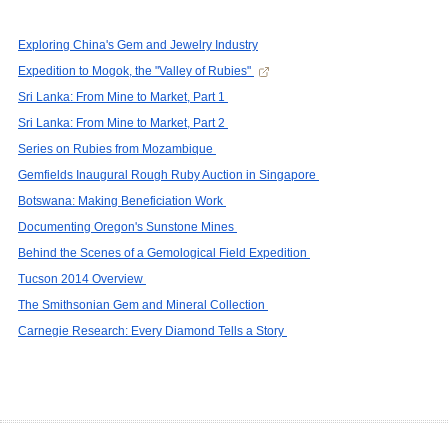
Exploring China's Gem and Jewelry Industry
Expedition to Mogok, the "Valley of Rubies"
Sri Lanka: From Mine to Market, Part 1
Sri Lanka: From Mine to Market, Part 2
Series on Rubies from Mozambique
Gemfields Inaugural Rough Ruby Auction in Singapore
Botswana: Making Beneficiation Work
Documenting Oregon's Sunstone Mines
Behind the Scenes of a Gemological Field Expedition
Tucson 2014 Overview
The Smithsonian Gem and Mineral Collection
Carnegie Research: Every Diamond Tells a Story