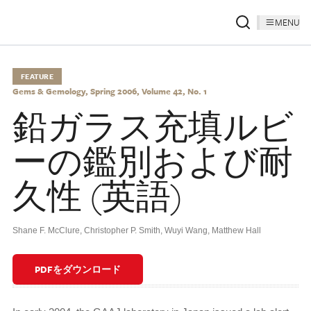
MENU
FEATURE
Gems & Gemology, Spring 2006, Volume 42, No. 1
鉛ガラス充填ルビ
ーの鑑別および耐
久性 (英語)
Shane F. McClure
,
Christopher P. Smith
,
Wuyi Wang
,
Matthew Hall
PDFをダウンロード