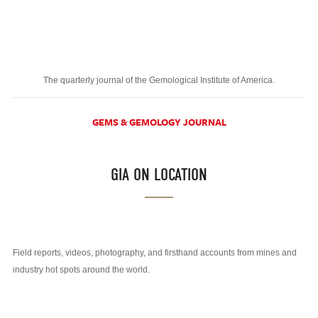
The quarterly journal of the Gemological Institute of America.
GEMS & GEMOLOGY JOURNAL
GIA ON LOCATION
Field reports, videos, photography, and firsthand accounts from mines and
industry hot spots around the world.