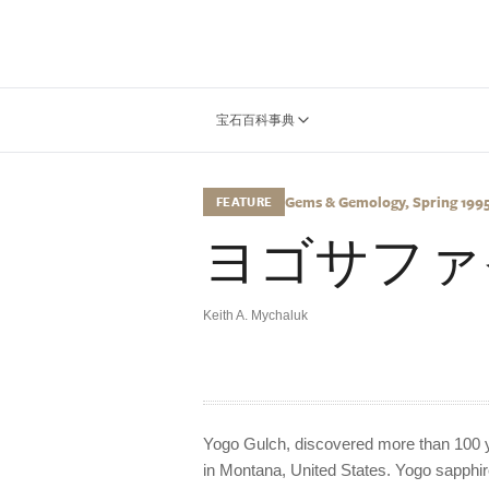
宝石百科事典
Gems & Gemology, Spring 1995, 
FEATURE
ヨゴサファイ
Keith A. Mychaluk
Yogo Gulch, discovered more than 100 y
in Montana, United States. Yogo sapphire