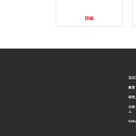
詳細
宝石
教育
研究
分析
ム
GI