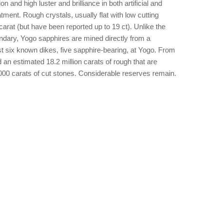
n and high luster and brilliance in both artificial and
eatment. Rough crystals, usually flat with low cutting
carat (but have been reported up to 19 ct). Unlike the
dary, Yogo sapphires are mined directly from a
t six known dikes, five sapphire-bearing, at Yogo. From
an estimated 18.2 million carats of rough that are
000 carats of cut stones. Considerable reserves remain.