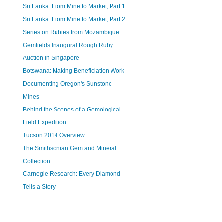
Sri Lanka: From Mine to Market, Part 1
Sri Lanka: From Mine to Market, Part 2
Series on Rubies from Mozambique
Gemfields Inaugural Rough Ruby
Auction in Singapore
Botswana: Making Beneficiation Work
Documenting Oregon's Sunstone
Mines
Behind the Scenes of a Gemological
Field Expedition
Tucson 2014 Overview
The Smithsonian Gem and Mineral
Collection
Carnegie Research: Every Diamond
Tells a Story