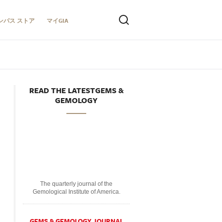
ンパス ストア
マイGIA
READ THE LATESTGEMS &
GEMOLOGY
The quarterly journal of the
Gemological Institute of America.
GEMS & GEMOLOGY JOURNAL