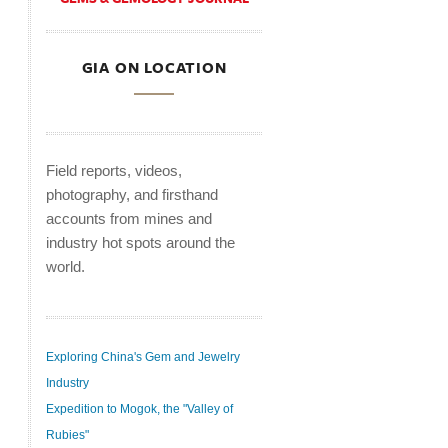
GIA ON LOCATION
Field reports, videos,
photography, and firsthand
accounts from mines and
industry hot spots around the
world.
Exploring China's Gem and Jewelry
Industry
Expedition to Mogok, the "Valley of
Rubies"