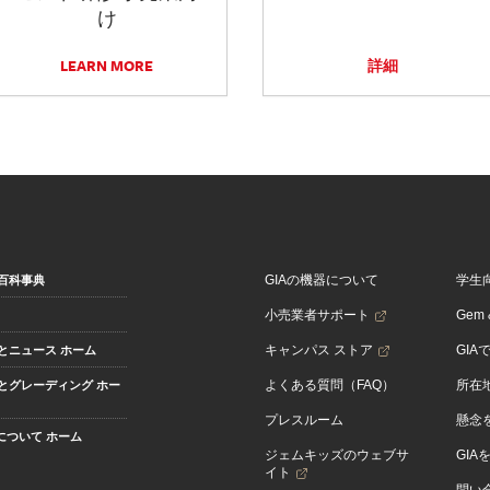
け
LEARN MORE
詳細
GIAの機器について
学生
百科事典
小売業者サポート
Gem &
キャンパス ストア
GIA
とニュース ホーム
よくある質問（FAQ）
所在
とグレーディング ホー
プレスルーム
懸念
Aについて ホーム
ジェムキッズのウェブサ
GIA
イト