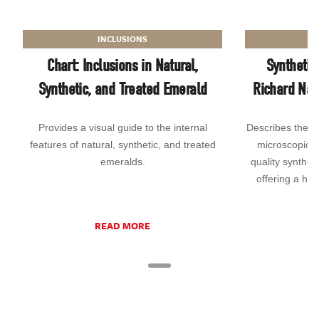
INCLUSIONS
Chart: Inclusions in Natural,
Synthetic
Synthetic, and Treated Emerald
Richard Nac
Provides a visual guide to the internal
Describes the c
features of natural, synthetic, and treated
microscopic pr
emeralds.
quality synthe
offering a his
d
READ MORE