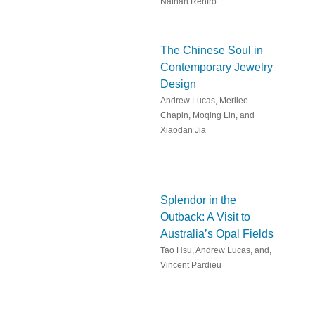
Nathan Renfro
The Chinese Soul in
Contemporary Jewelry
Design
Andrew Lucas, Merilee
Chapin, Moqing Lin, and
Xiaodan Jia
Splendor in the
Outback: A Visit to
Australia’s Opal Fields
Tao Hsu, Andrew Lucas, and,
Vincent Pardieu