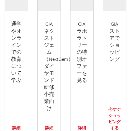
通学
GIA
GIA
GIA
やオ
ネク
ラボ
スト
ンラ
スト
ラト
アで
イン
ジェ
リー
ショ
での
ム
の特
ッピ
教育
（NextGem）
別オ
ング
につ
ダイ
ファ
いて
ヤモ
ーを
学ぶ
ンド
見る
研修
小売
業向
け
今すぐ
ショッ
ピング
詳細
詳細
詳細
する