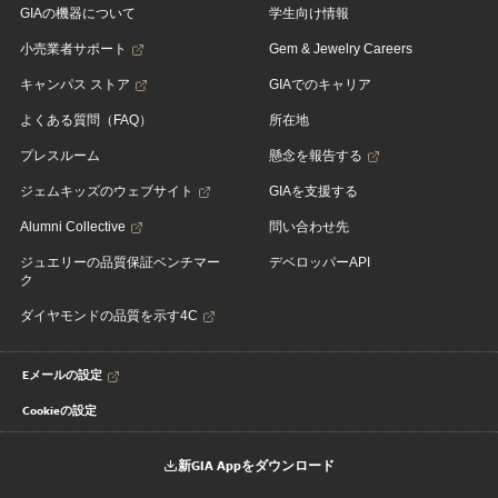
GIAの機器について
学生向け情報
小売業者サポート
Gem & Jewelry Careers
キャンパス ストア
GIAでのキャリア
よくある質問（FAQ）
所在地
プレスルーム
懸念を報告する
ジェムキッズのウェブサイト
GIAを支援する
Alumni Collective
問い合わせ先
ジュエリーの品質保証ベンチマー
デベロッパーAPI
ク
ダイヤモンドの品質を示す4C
Eメールの設定
Cookieの設定
新GIA Appをダウンロード