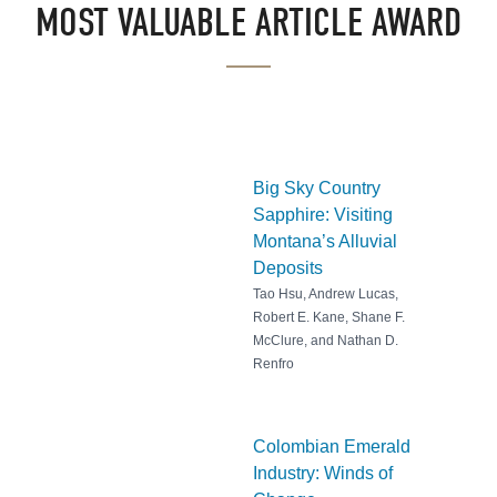
MOST VALUABLE ARTICLE AWARD
Big Sky Country
Sapphire: Visiting
Montana’s Alluvial
Deposits
Tao Hsu, Andrew Lucas,
Robert E. Kane, Shane F.
McClure, and Nathan D.
Renfro
Colombian Emerald
Industry: Winds of