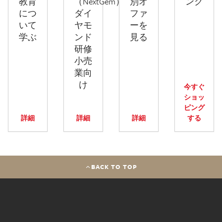
教育
（NextGem）
別オ
ング
につ
ダイ
ファ
いて
ヤモ
ーを
学ぶ
ンド
見る
研修
小売
業向
け
今すぐ
ショッ
ピング
詳細
詳細
詳細
する
BACK TO TOP