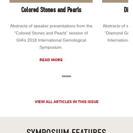
Colored Stones and Pearls
Dia
Abstracts of speaker presentations from the
Abstracts of sp
“Colored Stones and Pearls” session of
“Diamond Geolo
GIA’s 2018 International Gemological
Internationa
Symposium.
READ MORE
VIEW ALL ARTICLES IN THIS ISSUE