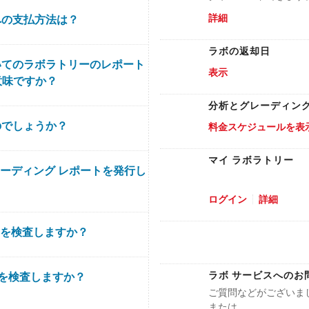
詳細
への支払方法は？
ラボの返却日
いてのラボラトリーのレポート
表示
意味ですか？
分析とグレーディン
のでしょうか？
料金スケジュールを表
マイ ラボラトリー
レーディング レポートを発行し
se GIA’s free online too
ログイン
詳細
ンを検査しますか？
aaaaaa
ラボ サービスへのお
ンを検査しますか？
ご質問などがございましたら、
または