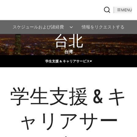
MENU
スケジュールおよび諸経費
情報をリクエストする
台北
台湾
学生支援 & キャリアサービス
学生支援 & キ
ャリアサー