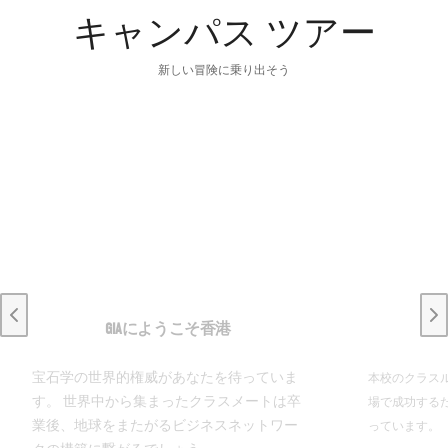
キャンパス ツアー
新しい冒険に乗り出そう
Previous slide
Ne
GIAにようこそ香港
宝石学の世界的権威があなたを待っていま
本校のクラス
す。 世界中から集まったクラスメートは卒
場で成功する
業後、地球をまたがるビジネスネットワー
っています。