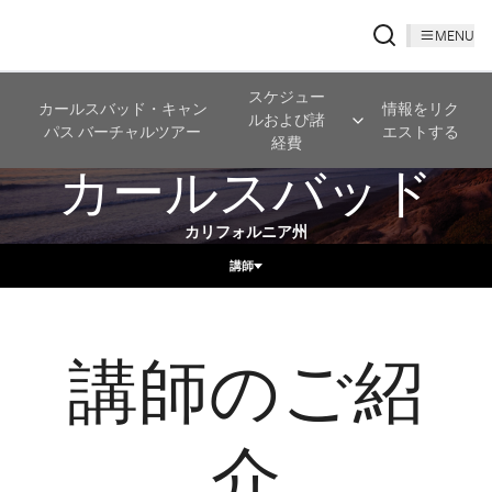
MENU
スケジュー
カールスバッド・キャン
情報をリク
ルおよび諸
パス バーチャルツアー
エストする
経費
カールスバッド
カリフォルニア州
講師
講師のご紹
介