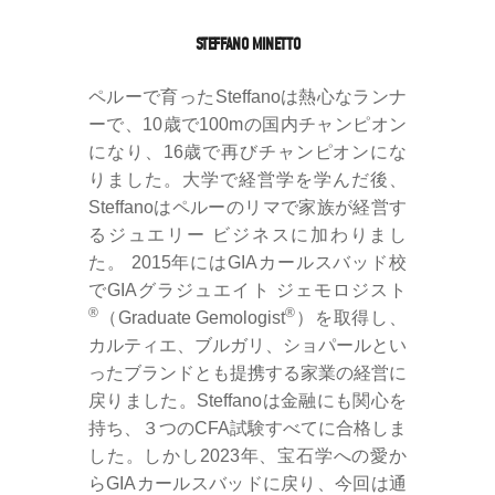
STEFFANO MINETTO
ペルーで育ったSteffanoは熱心なランナ
ーで、10歳で100mの国内チャンピオン
になり、16歳で再びチャンピオンにな
りました。大学で経営学を学んだ後、
Steffanoはペルーのリマで家族が経営す
るジュエリー ビジネスに加わりまし
た。 2015年にはGIAカールスバッド校
でGIAグラジュエイト ジェモロジスト
®
®
（Graduate Gemologist
）を取得し、
カルティエ、ブルガリ、ショパールとい
ったブランドとも提携する家業の経営に
戻りました。Steffanoは金融にも関心を
持ち、３つのCFA試験すべてに合格しま
した。しかし2023年、宝石学への愛か
らGIAカールスバッドに戻り、今回は通