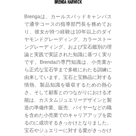
BRENDA HARWICK
Brengaは、カールスバッドキャンパス
で通学コースの指導部門長を務めてお
り、彼女が持つ経験は10年以上のダイ
ヤモンドグレーディング、カラーストー
ングレーディング、および宝石鑑別の理
論と実践で実証された知識に基づく実り
です。Brendaの専門知識は、小売業か
ら正式な宝石学まで多岐にわたる訓練に
由来しています。宝石と宝飾品に対する
情熱、製品知識を吸収するための熱心
さ、そして顧客とのつながりにおける才
能は、カスタムジュエリーデザインと製
造の準備作業、販売、バイヤーなどの職
を含めた小売業でのキャリアアップを図
るのに成功するきっかけとなりました。
宝石やジュエリーに対する愛がきっかけ