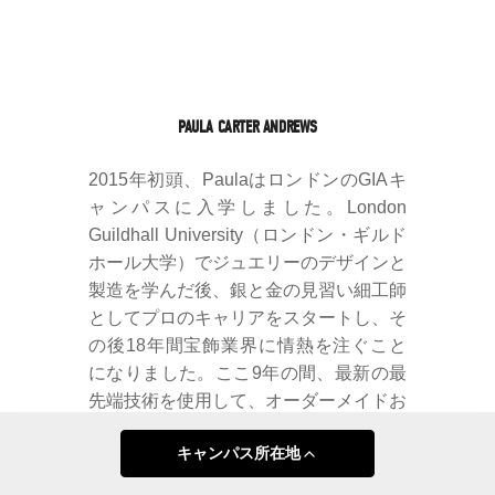
PAULA CARTER ANDREWS
2015年初頭、PaulaはロンドンのGIAキ
ャンパスに入学しました。London
Guildhall University（ロンドン・ギルド
ホール大学）でジュエリーのデザインと
製造を学んだ後、銀と金の見習い細工師
としてプロのキャリアをスタートし、そ
の後18年間宝飾業界に情熱を注ぐこと
になりました。ここ9年の間、最新の最
先端技術を使用して、オーダーメイドお
よびCADによるデザインでの作業に取
キャンパス所在地
り組むようになりました。Paulaは、宝
飾業界で長年にわたって豊富な知識を身