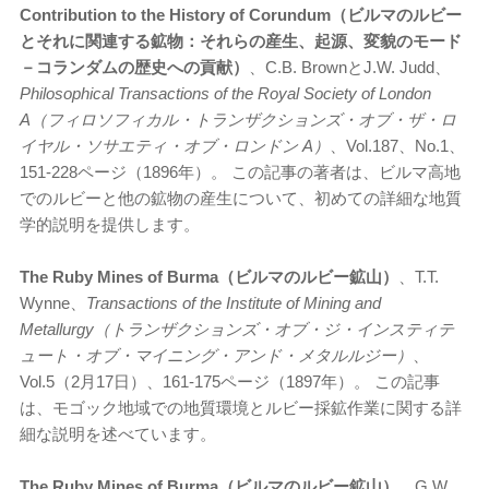
Contribution to the History of Corundum（ビルマのルビー
とそれに関連する鉱物：それらの産生、起源、変貌のモード
－コランダムの歴史への貢献）
、C.B. BrownとJ.W. Judd、
Philosophical Transactions of the Royal Society of London
A（フィロソフィカル・トランザクションズ・オブ・ザ・ロ
イヤル・ソサエティ・オブ・ロンドン A）
、Vol.187、No.1、
151-228ページ（1896年）。 この記事の著者は、ビルマ高地
でのルビーと他の鉱物の産生について、初めての詳細な地質
学的説明を提供します。
The Ruby Mines of Burma（ビルマのルビー鉱山）
、T.T.
Wynne、
Transactions of the Institute of Mining and
Metallurgy（トランザクションズ・オブ・ジ・インスティテ
ュート・オブ・マイニング・アンド・メタルルジー）
、
Vol.5（2月17日）、161-175ページ（1897年）。 この記事
は、モゴック地域での地質環境とルビー採鉱作業に関する詳
細な説明を述べています。
The Ruby Mines of Burma（ビルマのルビー鉱山）
、G.W.