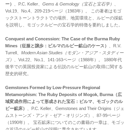
ー）
、P.C. Keller、
Gems & Gemology（宝石と宝石学）
、
Vol.19、No.4、209-219ページ（1983年）。 この著者はモゴ
ックストーントラクトでの場所、地質環境と、ルビーの採鉱
を説明し、モゴックルビーの宝石学的特徴を要約しました。
Conquest and Concession: The Case of the Burma Ruby
Mines（征服と譲歩：ビルマのルビー鉱山のケース）
、R.V.
Turrell、
Modern Asian Studies（モダン・アジア・スタディー
ズ）
、Vol.22、No.1、141-163ページ（1988年）。 1880年代
後半での英国投資家による伝説のルビー鉱山の取得に関する
歴史的研究。
Gemstones Formed by Low-Pressure Regional
Metamorphism: The Ruby Deposits of Mogok, Burma（広
域変成作用によって形成された宝石：ビルマ、モゴックのル
ビー鉱床）
、P.C. Keller、Gemstones and Their Origins（ジェ
ムストーンズ・アンド・ゼア・オリジンズ）、87-99ページ
（1990年）。 宝石鉱床についてのこの書籍の一章は、モゴッ
ク近辺のルビー鉱山の説明に専念されています。