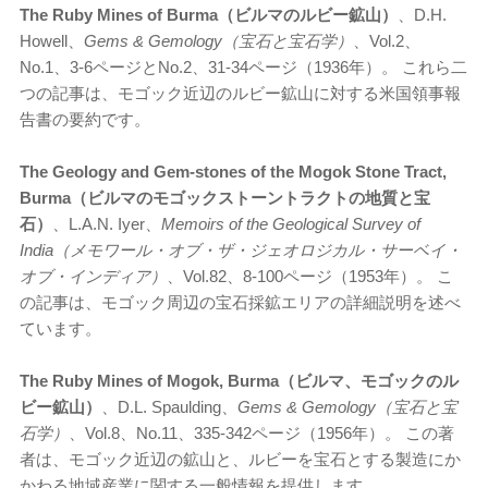
The Ruby Mines of Burma（ビルマのルビー鉱山）
、D.H.
Howell、
Gems & Gemology（宝石と宝石学）
、Vol.2、
No.1、3-6ページとNo.2、31-34ページ（1936年）。 これら二
つの記事は、モゴック近辺のルビー鉱山に対する米国領事報
告書の要約です。
The Geology and Gem-stones of the Mogok Stone Tract,
Burma（ビルマのモゴックストーントラクトの地質と宝
石）
、L.A.N. Iyer、
Memoirs of the Geological Survey of
India（メモワール・オブ・ザ・ジェオロジカル・サーベイ・
オブ・インディア）
、Vol.82、8-100ページ（1953年）。 こ
の記事は、モゴック周辺の宝石採鉱エリアの詳細説明を述べ
ています。
The Ruby Mines of Mogok, Burma（ビルマ、モゴックのル
ビー鉱山）
、D.L. Spaulding、
Gems & Gemology（宝石と宝
石学）
、Vol.8、No.11、335-342ページ（1956年）。 この著
者は、モゴック近辺の鉱山と、ルビーを宝石とする製造にか
かわる地域産業に関する一般情報を提供します。