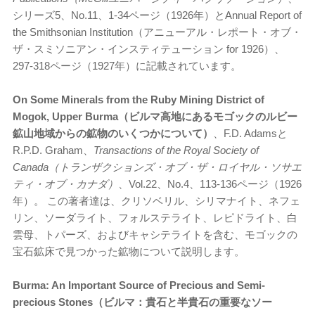
シリーズ5、No.11、1-34ページ（1926年）とAnnual Report of
the Smithsonian Institution（アニューアル・レポート・オブ・
ザ・スミソニアン・インスティテューション for 1926）、
297-318ページ（1927年）に記載されています。
On Some Minerals from the Ruby Mining District of
Mogok, Upper Burma（ビルマ高地にあるモゴックのルビー
鉱山地域からの鉱物のいくつかについて）
、F.D. Adamsと
R.P.D. Graham、
Transactions of the Royal Society of
Canada（トランザクションズ・オブ・ザ・ロイヤル・ソサエ
ティ・オブ・カナダ）
、Vol.22、No.4、113-136ページ（1926
年）。 この著者達は、クリソベリル、シリマナイト、ネフェ
リン、ソーダライト、フォルステライト、レピドライト、白
雲母、トパーズ、およびキャシテライトを含む、モゴックの
宝石鉱床で見つかった鉱物について説明します。
Burma: An Important Source of Precious and Semi-
precious Stones（ビルマ：貴石と半貴石の重要なソー