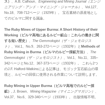
ス）
、A.B. Calhoun、
Engineering and Mining Journal（エンジ
ニアリング・アンド・マイニング・ジャーナル）
、Vol.127、
No.18、708-712ページ（1929年）。 宝石素材の原産地とし
てのビルマに関する議論。
The Ruby Mines of Upper Burma: A Short History of their
Working（ビルマ高地にあるルビー鉱山：これらの働きに関
する短い歴史）
、
The Gemmologist（ザ・ジェモロジス
ト）
、Vol.1、No.9、263-272ページ（1932年）と
Methods of
Ruby Mining in Burma（ビルマのルビー採鉱方法）
、
The
Gemmologist（ザ・ジェモロジスト）
、Vol.1、No.11、335–
342ページとNo.12、367-373ページ（1932年）。 これら2つ
のJ.F. Halford-Watkinsによる記事は、モゴック宝石鉱山の環
境と、ルビーの回収に使用される作業について説明します。
Ruby Mining in Upper Burma（ビルマ高地でのルビー採
鉱）
, J. Brown、
Mining Magazine（マイニングマガジン）
、
Vol.37、No.6、329-340ページ（1933年）。 出版情報不明。