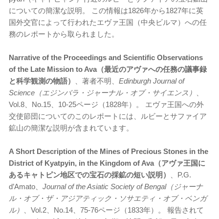
についての簡潔な説明。 この情報は1826年から1827年に英
国外交官によって行われたエヴァ王国（中央ビルマ）への任
務のレポートから取られました。
Narrative of the Proceedings and Scientific Observations
of the Late Mission to Ava（最近のアヴァへの任務の議事録
と科学観測の物語）
、著者不明、
Edinburgh Journal of
Science（エジンバラ・ジャーナル・オブ・サイエンス）
、
Vol.8、No.15、10-25ページ（1828年）。 エヴァ王国への外
交使節団についてのこのレポートには、ルビーとサファイア
鉱山の簡潔な説明が含まれています。
A Short Description of the Mines of Precious Stones in the
District of Kyatpyin, in the Kingdom of Ava（アヴァ王国に
あるキャトピン地区での宝石の採鉱の短い説明）
、P.G.
d’Amato、
Journal of the Asiatic Society of Bengal（ジャーナ
ル・オブ・ザ・アジアティック・ソサエティ・オブ・ベンガ
ル）
、Vol.2、No.14、75-76ページ（1833年）。 報告されて