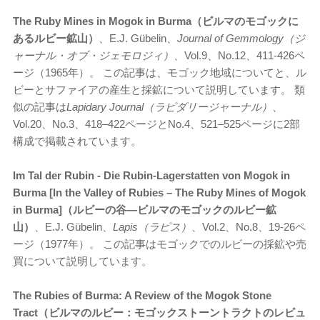
The Ruby Mines in Mogok in Burma（ビルマのモゴックに
あるルビー鉱山）
、E.J. Gübelin、
Journal of Gemmology（ジ
ャーナル・オブ・ジェモロジィ）
、Vol.9、No.12、411-426ペ
ージ（1965年）。 この記事は、モゴック地域についてと、ル
ビーとサファイアの産生と採鉱について説明しています。 類
似の記事は
Lapidary Journal（ラピダリージャーナル）
、
Vol.20、No.3、418–422ページとNo.4、521–525ページに2部
構成で掲載されています。
Im Tal der Rubin - Die Rubin-Lagerstatten von Mogok in
Burma [In the Valley of Rubies – The Ruby Mines of Mogok
in Burma]（ルビーの谷―ビルマのモゴックのルビー鉱
山）
、E.J. Gübelin、
Lapis（ラピス）
、Vol.2、No.8、19-26ペ
ージ（1977年）。 この記事はモゴックでのルビーの採鉱や売
買について説明しています。
The Rubies of Burma: A Review of the Mogok Stone
Tract（ビルマのルビー：モゴックストーントラクトのレビュ