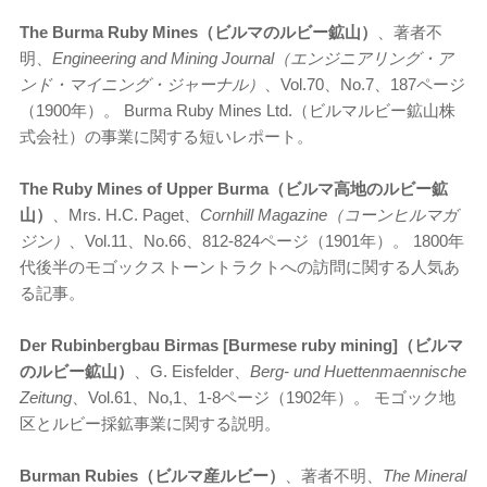
The Burma Ruby Mines（ビルマのルビー鉱山）
、著者不
明、
Engineering and Mining Journal（エンジニアリング・ア
ンド・マイニング・ジャーナル）
、Vol.70、No.7、187ページ
（1900年）。 Burma Ruby Mines Ltd.（ビルマルビー鉱山株
式会社）の事業に関する短いレポート。
The Ruby Mines of Upper Burma（ビルマ高地のルビー鉱
山）
、Mrs. H.C. Paget、
Cornhill Magazine（コーンヒルマガ
ジン）
、Vol.11、No.66、812-824ページ（1901年）。 1800年
代後半のモゴックストーントラクトへの訪問に関する人気あ
る記事。
Der Rubinbergbau Birmas [Burmese ruby mining]（ビルマ
のルビー鉱山）
、G. Eisfelder、
Berg- und Huettenmaennische
Zeitung
、Vol.61、No,1、1-8ページ（1902年）。 モゴック地
区とルビー採鉱事業に関する説明。
Burman Rubies（ビルマ産ルビー）
、著者不明、
The Mineral