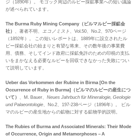
ジ（1890年）。 モゴック周辺のルビー採鉱事業への短い議論
が述べられています。
The Burma Ruby Mining Company（ビルマルビー採鉱会
社）
、著者不明、
エコノミスト
、Vol.50、No.2、970ページ
（1892年）。 この短いレポートは、1889年に設立されたル
ビー採鉱会社の始まりと有望な将来、その数年後の事業費
用、債務、そしてインド政府に採鉱免許のための印税の支払
いをまかなえる必要なルビーを回収できなかった失敗につい
て説明しています。
Ueber das Vorkommen der Rubine in Birma [On the
Occurrence of Ruby in Burma]（ビルマのルビーの産生につ
いて）
、M. Bauer、
Neues Jahrbuch für Mineralogie, Geologie
und Palaeontologie
、No.2、197-238ページ（1896年）。 ビル
マのルビーの産生地からの鉱物に対する鉱物学的説明。
The Rubies of Burma and Associated Minerals: Their Mode
of Occurrence, Origin and Metamorphoses – A