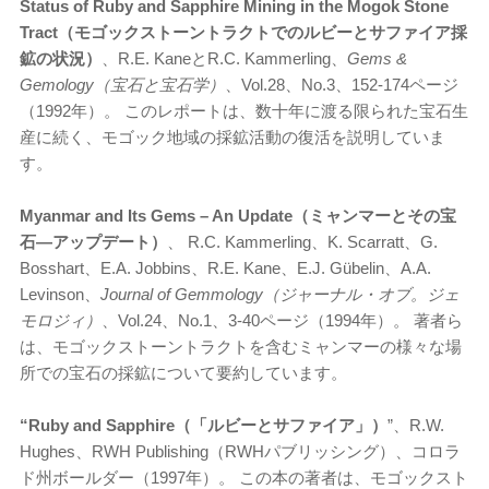
Status of Ruby and Sapphire Mining in the Mogok Stone
Tract（モゴックストーントラクトでのルビーとサファイア採
鉱の状況）
、R.E. KaneとR.C. Kammerling、
Gems &
Gemology（宝石と宝石学）
、Vol.28、No.3、152-174ページ
（1992年）。 このレポートは、数十年に渡る限られた宝石生
産に続く、モゴック地域の採鉱活動の復活を説明していま
す。
Myanmar and Its Gems – An Update（ミャンマーとその宝
石―アップデート）
、 R.C. Kammerling、K. Scarratt、G.
Bosshart、E.A. Jobbins、R.E. Kane、E.J. Gübelin、A.A.
Levinson、
Journal of Gemmology（ジャーナル・オブ。ジェ
モロジィ）
、Vol.24、No.1、3-40ページ（1994年）。 著者ら
は、モゴックストーントラクトを含むミャンマーの様々な場
所での宝石の採鉱について要約しています。
“Ruby and Sapphire（「ルビーとサファイア」）
”、R.W.
Hughes、RWH Publishing（RWHパブリッシング）、コロラ
ド州ボールダー（1997年）。 この本の著者は、モゴックスト