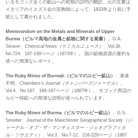
いるモゴック近くの鉱山への初期の訪問の翻訳。元の文書は
イタリアのイエズス会の宣教師によって、1833年より前に手
紙として書かれました。
Memorandum on the Metals and Minerals of Upper
Burma（ビルマ高地の金属と鉱物に関する覚書）
、G.A.
Strover、
Chemical News（ケミカルニュース）
、Vol.38、
No.724、187-190ページ（1873年）。 国の鉱物資源の要約を
述べた簡潔なレポート。
The Ruby Mines of Burmah（ビルマのルビー鉱山）
、著者
不明、
Chambers’s Journal（チャンバーズジャーナル）
、
Vol.4、No.167、166-167ページ（1887年）。 モゴック周辺の
ルビー採鉱への簡潔な説明が述べられています。
The Ruby Mines of Burma（ビルマのルビー鉱山）
、G.S.
Streeter、
Journal of the Manchester Geographical Society（ジ
ャーナル・オブ・ザ・マンチェスター・ジェオグラフィカ
ル・ソサエティ）
、Vol.3、No.7-12、216-220ページ（1887