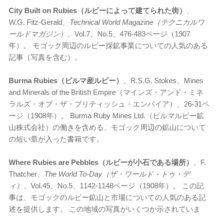
City Built on Rubies（ルビーによって建てられた街）
、
W.G. Fitz-Gerald、
Technical World Magazine（テクニカルワ
ールドマガジン）
、Vol.7、No.5、476-483ページ（1907
年）。 モゴック周辺のルビー採鉱事業についての人気のある
記事（写真を含む）。
Burma Rubies（ビルマ産ルビー）
、R.S.G. Stokes、Mines
and Minerals of the British Empire（マインズ・アンド・ミネ
ラルズ・オブ・ザ・ブリティッシュ・エンパイア）、26-31ペ
ージ（1908年）。 Burma Ruby Mines Ltd.（ビルマルビー鉱
山株式会社）の働きを含める、モゴック周辺の鉱山について
の短い章が入った書籍です。
Where Rubies are Pebbles（ルビーが小石である場所）
、F.
Thatcher、
The World To-Day（ザ・ワールド・トゥ・デ
ィ）
、Vol.45、No.5、1142-1148ページ（1908年）。 この記
事は、モゴックのルビー鉱山と市場についての人気のある記
述を提供します。 この地域の写真がいくつか示されていま