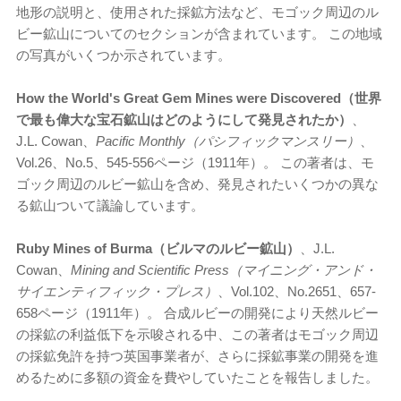
地形の説明と、使用された採鉱方法など、モゴック周辺のル
ビー鉱山についてのセクションが含まれています。 この地域
の写真がいくつか示されています。
How the World's Great Gem Mines were Discovered（世界
で最も偉大な宝石鉱山はどのようにして発見されたか）
、
J.L. Cowan、
Pacific Monthly（パシフィックマンスリー）
、
Vol.26、No.5、545-556ページ（1911年）。 この著者は、モ
ゴック周辺のルビー鉱山を含め、発見されたいくつかの異な
る鉱山ついて議論しています。
Ruby Mines of Burma（ビルマのルビー鉱山）
、J.L.
Cowan、
Mining and Scientific Press（マイニング・アンド・
サイエンティフィック・プレス）
、Vol.102、No.2651、657-
658ページ（1911年）。 合成ルビーの開発により天然ルビー
の採鉱の利益低下を示唆される中、この著者はモゴック周辺
の採鉱免許を持つ英国事業者が、さらに採鉱事業の開発を進
めるために多額の資金を費やしていたことを報告しました。