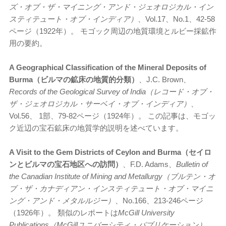
ズ・オブ・ザ・マイニング・アンド・ジェオロジカル・イン
スティテュート・オブ・インディア）
、Vol.17、No.1、42-58
ページ（1922年）。 モゴック周辺の地質環境とルビー採鉱作
用の要約。
A Geographical Classification of the Mineral Deposits of
Burma（ビルマの鉱床の地質的分類）
、J.C. Brown、
Records of the Geological Survey of India（レコード・オブ・
ザ・ジェオロジカル・サーベイ・オブ・インディア）
、
Vol.56、 1部、79-82ページ（1924年）。 この記事は、モゴッ
ク近辺の宝石鉱床の地質学的説明を述べています。
A Visit to the Gem Districts of Ceylon and Burma（セイロ
ンとビルマの宝石地区への訪問）
、F.D. Adams、
Bulletin of
the Canadian Institute of Mining and Metallurgy（ブルテン・オ
ブ・ザ・カナディアン・インスティテュート・オブ・マイニ
ング・アンド・メタルルジー）
、No.166、213-246ページ
（1926年）。 類似のレポートは
McGill University
Publications（McGillユニバーシティ・パブリケーション）
、