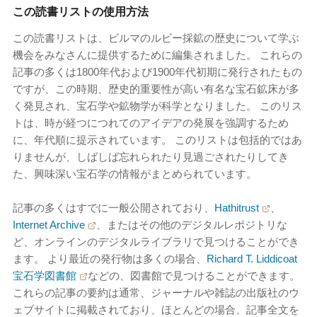
この読書リストの使用方法
この読書リストは、ビルマのルビー採鉱の歴史について学ぶ
機会をみなさんに提供するために編集されました。 これらの
記事の多くは1800年代および1900年代初期に発行されたもの
ですが、この時期、歴史的重要性が高い有名な宝石鉱床が多
く発見され、宝石学や鉱物学が科学となりました。 このリス
トは、時が経つにつれてのアイデアの発展を強調するため
に、年代順に提示されています。 このリストは包括的ではあ
りませんが、しばしば忘れられたり見過ごされたりしてき
た、興味深い宝石学の情報がまとめられています。
記事の多くはすでに一般公開されており、
Hathitrust
、
Internet Archive
、またはその他のデジタルレポジトリな
ど、オンラインのデジタルライブラリで見つけることができ
ます。 より最近の発行物は多くの場合、
Richard T. Liddicoat
宝石学図書館
などの、図書館で見つけることができます。
これらの記事の要約は通常、ジャーナルや雑誌の出版社のウ
ェブサイトに掲載されており、ほとんどの場合、記事全文を