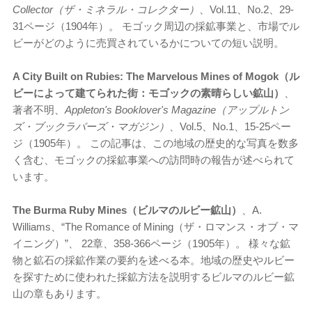
Collector（ザ・ミネラル・コレクター）
、Vol.11、No.2、29-
31ページ（1904年）。 モゴック周辺の採鉱事業と、市場でル
ビーがどのように売買されているかについての短い説明。
A City Built on Rubies: The Marvelous Mines of Mogok（ル
ビーによって建てられた街：モゴックの素晴らしい鉱山）
、
著者不明、
Appleton's Booklover's Magazine（アップルトン
ズ・ブックラバーズ・マガジン）
、Vol.5、No.1、15-25ペー
ジ（1905年）。 この記事は、この地域の歴史的な写真を数多
く含む、モゴックの採鉱事業への訪問時の報告が述べられて
います。
The Burma Ruby Mines（ビルマのルビー鉱山）
、A.
Williams、“The Romance of Mining（ザ・ロマンス・オブ・マ
イニング）”、 22章、358-366ページ（1905年）。 様々な鉱
物と鉱石の採鉱作業の要約を述べる本。地域の歴史やルビー
を探すために使われた採鉱方法を説明するビルマのルビー鉱
山の章もあります。