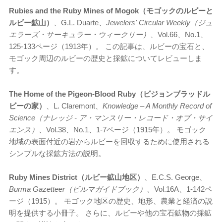
Rubies and the Ruby Mines of Mogok（モゴックのルビーと
ルビー鉱山）
、G.L. Duarte、
Jewelers' Circular Weekly（ジュ
エラーズ・サーキュラー・ウィークリー）
、Vol.66、No.1、
125-133ページ（1913年）。 この記事は、ルビーの宝石と、
モゴック周辺のルビーの歴史と採鉱についてレビューしま
す。
The Home of the Pigeon-Blood Ruby（ピジョンブラッドル
ビーの家）
、L. Claremont、
Knowledge – A Monthly Record of
Science（ナレッジ - ア・マンスリー・レコード・オブ・サイ
エンス）
、Vol.38、No.1、1-7ページ（1915年）。 モゴック
地域の表面付近の岩からルビーを回収するために使用される
シンプルな採鉱方法の説明。
Ruby Mines District（ルビー鉱山地区）
、E.C.S. George、
Burma Gazetteer（ビルマガイドブック）
、Vol.16A、1-142ペ
ージ（1915）。 モゴック地区の歴史、地形、農業と経済の説
明を提供する小冊子。 さらに、ルビーや他の宝石鉱物の採鉱