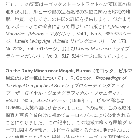
年）。 この記事はモゴックストーントラクトへの英国軍の前
進を説明し、ルビーや他の宝石鉱物の採掘に関わる地域の地
形、地質、そしてそこの住民の詳細を提供します。 似たよう
なレポートがこの著者によって同じ年に出版された
Murray's
Magazine（Murray's マガジン）
、Vol.1、No.5、669-678ペー
ジ、
Littell's Living Age（Littell's リビングエイジ）
、Vol.173、
No.2243、756-761ページ、および
Library Magazine（ライブ
ラリーマガジン）
、Vol.3、517–524ページに載っています。
On the Ruby Mines near Mogok, Burma（モゴック、ビルマ
周辺のルビー鉱山について）
、R. Gordon、
Proceedings of
the Royal Geographical Society（プロシーディングス・オ
ブ・ザ・ロイヤル・ジェオグラフィカル・ソサエティ）
、
Vol.10、No.5、261-275ページ（1888年）。 ビルマ高地は
1886年に大英帝国に併合されました。その結果、この地域は
探査と商業企業向けに初めてヨーロッパ人により公開される
ことになりました。 この記事は、この地域の様々な民族グル
ープに関する情報と、ルビーを回収するために地元住民によ
って使用された様々な採鉱方法を含む、モゴック周辺地域へ