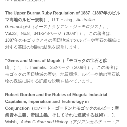
The Upper Burma Ruby Regulation of 1887（1887年のビル
マ高地のルビー規制）
、U.T. Hlaing、
Australian
Gemmologist（オーストラリアン・ジェモロジスト）
、
Vol.23、No.8、341-348ページ（2008年）。 この著者は、
1887年のモゴックとその周辺地域でのルビーや宝石の採鉱に
対する英国の制御の結果を説明します。
“Gems and Mines of Mogok（「モゴックの宝石と鉱
山」）
”、 T. Themelis、352ページ（2008年）。 この著者は
モゴックの周辺地域の歴史、地質環境、ルビーや他の宝石鉱
物の採鉱に関する詳細な説明を述べています。
Robert Gordon and the Rubies of Mogok: Industrial
Capitalism, Imperialism and Technology in
Conjunction（ロバート・ゴードンとモゴックのルビー：産
業資本主義、帝国主義、そしてそれに連携する技術）
、J.
Walsh、
Asian Culture and History（アジアンカルチャー・ア