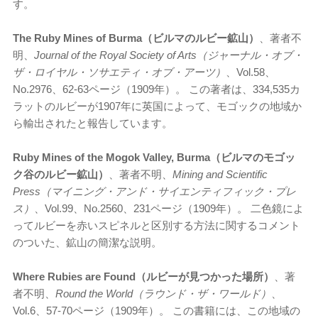
す。
The Ruby Mines of Burma（ビルマのルビー鉱山）
、著者不
明、
Journal of the Royal Society of Arts（ジャーナル・オブ・
ザ・ロイヤル・ソサエティ・オブ・アーツ）
、Vol.58、
No.2976、62-63ページ（1909年）。 この著者は、334,535カ
ラットのルビーが1907年に英国によって、モゴックの地域か
ら輸出されたと報告しています。
Ruby Mines of the Mogok Valley, Burma（ビルマのモゴッ
ク谷のルビー鉱山）
、著者不明、
Mining and Scientific
Press（マイニング・アンド・サイエンティフィック・プレ
ス）
、Vol.99、No.2560、231ページ（1909年）。 二色鏡によ
ってルビーを赤いスピネルと区別する方法に関するコメント
のついた、鉱山の簡潔な説明。
Where Rubies are Found（ルビーが見つかった場所）
、著
者不明、
Round the World（ラウンド・ザ・ワールド）
、
Vol.6、57-70ページ（1909年）。 この書籍には、この地域の