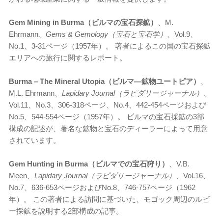
Gem Mining in Burma（ビルマの宝石探鉱）
、M.
Ehrmann、
Gems & Gemology（宝石と宝石学）
、Vol.9、
No.1、3-31ページ（1957年）。 著者によるこの国の宝石探鉱
エリアへの旅行に関するレポート。
Burma – The Mineral Utopia（ビルマ―鉱物ユートピア）
、
M.L. Ehrmann、
Lapidary Journal（ラピダリージャーナル）
、
Vol.11、No.3、306-318ページ、No.4、442-454ページおよび
No.5、544-554ページ（1957年）。 ビルマの宝石採鉱の3部
構成の記述が、著名な鉱物と宝石のディーラーによって用意
されています。
Gem Hunting in Burma（ビルマでの宝石狩り）
、V.B.
Meen、
Lapidary Journal（ラピダリージャーナル）
、Vol.16、
No.7、636-653ページおよびNo.8、746-757ページ（1962
年）。 この著者による訪問に基づいた、モゴック周辺のルビ
ー採鉱を説明する2部構成の記事。