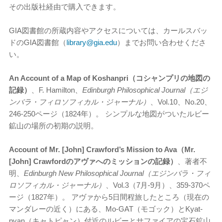
その出版社経由で購入できます。
GIA図書館の所蔵内容やアクセスについては、カールスバッ
ドのGIA図書館（
library@gia.edu
）までお問い合わせくださ
い。
An Account of a Map of Koshanpri（コシャンプリの地図の
記録）
、F. Hamilton、
Edinburgh Philosophical Journal（エジ
ンバラ・フィロソフィカル・ジャーナル）
、Vol.10、No.20、
246-250ページ（1824年）。 シンプルな地図がついたルビー
鉱山の場所の初期の説明。
Account of Mr. [John] Crawford’s Mission to Ava（Mr.
[John] Crawfordのアヴァへのミッションの記録）
、著者不
明、
Edinburgh New Philosophical Journal（エジンバラ・フィ
ロソフィカル・ジャーナル）
、Vol.3（7月-9月）、359-370ペ
ージ（1827年）。 アヴァから5日間程旅したところ（現在の
マンダレーの近く）にある、Mo-GAT（モゴック）とKyat-
pyan（キャトピャン）付近のルビーとサファイアの宝石鉱山