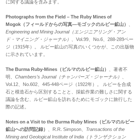
に関する議論を含みます。
Photographs from the Field – The Ruby Mines of
Mogok（フィールドからの写真―モゴックのルビー鉱山）
、
Engineering and Mining Journal（エンジニアリング・アン
ド・マイニング・ジャーナル）
、Vol.99、No.6、288-289ペー
ジ（1915年）。 ルビー鉱山の写真のいくつかが、この出版物
に示されています。
The Burma Ruby-Mines（ビルマのルビー鉱山）
、著者不
明、
Chambers’s Journal（チャンバーズ・ジャーナル）
、
Vol.12、No.602、445-448ページ（1922年）。 ルビーを合成
石と模造石から区別することと、採鉱作業の難しさに関する
議論を含む、ルビー鉱山を訪れるためにモゴックに旅行した
際の記述。
Notes on a Visit to the Burma Ruby Mines（ビルマのルビー
鉱山への訪問記録）
、R.R. Simpson、
Transactions of the
Mining and Geological Institute of India（トランザクション