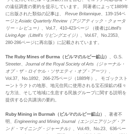
の遠征調査の要約を提示しています。 同著者によって1889年
に出版された類似の記事は、
Revue Britannique
、139-154ペ
ージと
Asiatic Quarterly Review（アジアティック・クォータ
リー・レビュー）
、Vol.7、410-423ページ （後者は
Littell’s
Living Age（Littell's リビングエイジ）
、Vol.67、No.2353、
280-286ページに再出版）に記載されています。
The Ruby Mines of Burma（ビルマのルビー鉱山）
、G.S.
Streeter、
Journal of the Royal Society of Arts（ジャーナル・
オブ・ザ・ロイヤル・ソサエティ・オブ・アーツ）
、
Vol.37、No.1892、266-275ページ（1889年）。 モゴックスト
ーントラクトの地形、地元住民に使用される宝石採鉱の様々
な方法、そして地域に生息する民族グループに関する説明を
提供する公共講演の要約。
Ruby Mining in Burmah（ビルマのルビー鉱山）
、著者不
明、
Engineering and Mining Journal（エンジニアリング・ア
ンド・マイニング・ジャーナル）
、Vol.49、No.23、636ペー