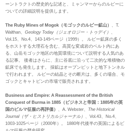
ーントラクトの歴史的な記述と、ミャンマーからのルビーに
ついての詳細説明を提供します。
The Ruby Mines of Mogok（モゴックのルビー鉱山）
、T.
Walthan、
Geology Today（ジェオロジー・トゥデイ）
、
Vol.15、No.4、143-149ページ（1999）。 ルビー鉱床の多く
をホストする大理石を含む、高質な変成岩のベルト内にあ
る、山岳モゴック地区の地質環境について説明する人気のあ
る記事。 後者はさらに、主に谷底に沿って二次的な堆積物の
鉱床でも発生します。 採鉱はオープンピットと地下トンネル
で行われます。 ルビーの結晶とその断片は、多くの場合、モ
ゴックとキャトピンの市場で販売されます。
Business and Empire: A Reassessment of the British
Conquest of Burma in 1885（ビジネスと帝国：1885年の英
国のビルマ征服の再評価）
、A. Webster、
The Historical
Journal（ザ・ヒストリカルジャーナル）
、Vol.43、No.4、
1003-1025ページ（2000年）。 1880年代後半の英国によるビ
ルマ征服の歴史研究。