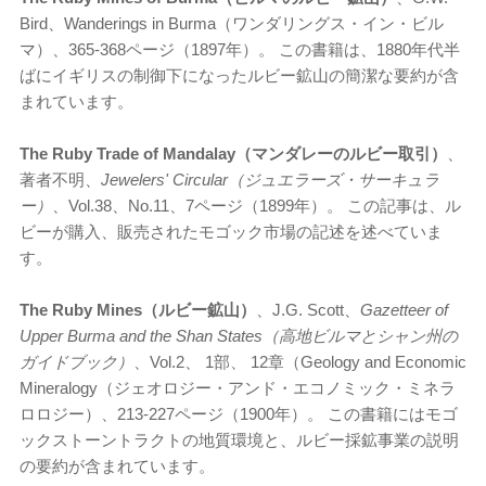
Bird、Wanderings in Burma（ワンダリングス・イン・ビル
マ）、365-368ページ（1897年）。 この書籍は、1880年代半
ばにイギリスの制御下になったルビー鉱山の簡潔な要約が含
まれています。
The Ruby Trade of Mandalay（マンダレーのルビー取引）
、
著者不明、
Jewelers' Circular（ジュエラーズ・サーキュラ
ー）
、Vol.38、No.11、7ページ（1899年）。 この記事は、ル
ビーが購入、販売されたモゴック市場の記述を述べていま
す。
The Ruby Mines（ルビー鉱山）
、J.G. Scott、
Gazetteer of
Upper Burma and the Shan States（高地ビルマとシャン州の
ガイドブック）
、Vol.2、 1部、 12章（Geology and Economic
Mineralogy（ジェオロジー・アンド・エコノミック・ミネラ
ロロジー）、213-227ページ（1900年）。 この書籍にはモゴ
ックストーントラクトの地質環境と、ルビー採鉱事業の説明
の要約が含まれています。