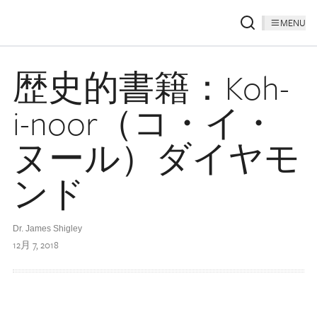
MENU
歴史的書籍：Koh-
i-noor（コ・イ・
ヌール）ダイヤモ
ンド
Dr. James Shigley
12月 7, 2018