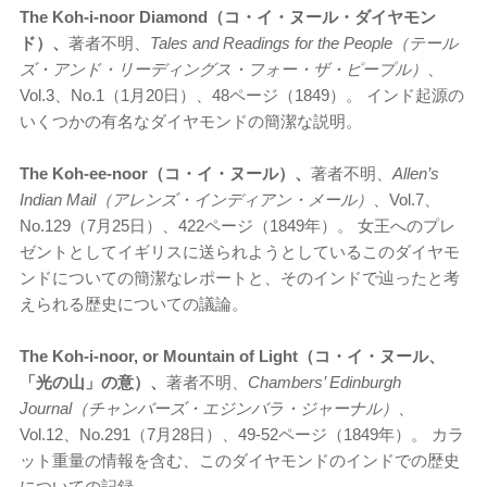
The Koh-i-noor Diamond（コ・イ・ヌール・ダイヤモン
ド）、
著者不明、
Tales and Readings for the People（テール
ズ・アンド・リーディングス・フォー・ザ・ピープル）
、
Vol.3、No.1（1月20日）、48ページ（1849）。 インド起源の
いくつかの有名なダイヤモンドの簡潔な説明。
The Koh-ee-noor（コ・イ・ヌール）、
著者不明、
Allen’s
Indian Mail（アレンズ・インディアン・メール）
、Vol.7、
No.129（7月25日）、422ページ（1849年）。 女王へのプレ
ゼントとしてイギリスに送られようとしているこのダイヤモ
ンドについての簡潔なレポートと、そのインドで辿ったと考
えられる歴史についての議論。
The Koh-i-noor, or Mountain of Light（コ・イ・ヌール、
「光の山」の意）、
著者不明、
Chambers’ Edinburgh
Journal（チャンバーズ・エジンバラ・ジャーナル）
、
Vol.12、No.291（7月28日）、49-52ページ（1849年）。 カラ
ット重量の情報を含む、このダイヤモンドのインドでの歴史
についての記録。