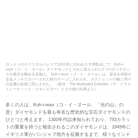
ロンドンのクリスタルパレスで1851年に行われた大博覧会にて、Koh-i-
noor（コ・イ・ヌール）ダイヤモンドとそれに添えられた2つのダイヤモン
ドの展示を眺める見物人。 Koh-i-noor（コ・イ・ヌール）は、昼光を排除す
る金メッキでカバーされた鉄のケージに入れられ、ガスジェットの輪と周り
の金属の反射に照らされた。 （提供：The Illustrated Exhibitor（ザ・イラス
トレーティッド・エキシビター）とその他の出典より）
多くの人は、Koh-i-noor（コ・イ・ヌール、「光の山」の
意）ダイヤモンドを最も有名な歴史的な宝石ダイヤモンドの
ひとつと考えます。 1300年代以来知られており、793カラッ
トの重量を持つと報告されるこのダイヤモンドは、1849年に
イギリス軍がパンジャブ地方を征服するまで、様々なインド