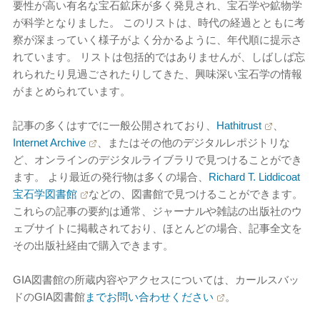
要性が高い有名な宝石鉱床が多く発見され、宝石学や鉱物学
が科学となりました。 このリストは、時代の経過とともに考
察が深まっていく様子がよく分かるように、年代順に提示さ
れています。 リストは包括的ではありませんが、しばしば忘
れられたり見過ごされたりしてきた、興味深い宝石学の情報
がまとめられています。
記事の多くはすでに一般公開されており、
Hathitrust
、
Internet Archive
、またはその他のデジタルレポジトリな
ど、オンラインのデジタルライブラリで見つけることができ
ます。 より最近の発行物は多くの場合、
Richard T. Liddicoat
宝石学図書館
などの、図書館で見つけることができます。
これらの記事の要約は通常、ジャーナルや雑誌の出版社のウ
ェブサイトに掲載されており、ほとんどの場合、記事全文を
その出版社経由で購入できます。
GIA図書館の所蔵内容やアクセスについては、カールスバッ
ドのGIA図書館
までお問い合わせください
。