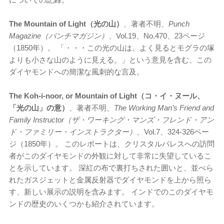
The Mountain of Light（光の山）
、著者不明、
Punch
Magazine（パンチマガジン）
、Vol.19、No.470、23ページ
（1850年）。 「・・・この光の山は、よく見るとモグラの塚
よりも小さな山のように見える。」という意見を含む、この
ダイヤモンドへの簡潔な風刺的な言及。
The Koh-i-noor, or Mountain of Light（コ・イ・ヌール、
「光の山」の意）
、著者不明、
The Working Man’s Friend and
Family Instructor（ザ・ワーキング・マンズ・フレンド・アン
ド・ファミリー・インストラクター）
、Vol.7、324-326ペー
ジ（1850年）。 このレポートは、クリスタルパレスへの訪問
者がこのダイヤモンドの外観に対して非常に失望しているこ
とを示しています。 深紅の布で裏打ちされた囲いと、並べら
れたガスジェットと金属反射器でダイヤモンドを上から照ら
す、新しい展示の説明を含みます。 インドでのこのダイヤモ
ンドの歴史のいくつかも紹介されています。