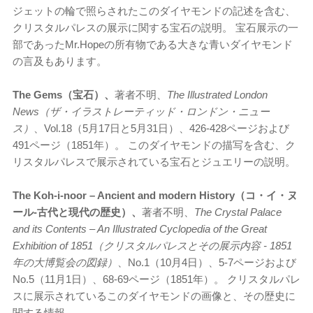
ジェットの輪で照らされたこのダイヤモンドの記述を含む、
クリスタルパレスの展示に関する宝石の説明。 宝石展示の一
部であったMr.Hopeの所有物である大きな青いダイヤモンド
の言及もあります。
The Gems（宝石）、
著者不明、
The Illustrated London
News（ザ・イラストレーティッド・ロンドン・ニュー
ス）
、Vol.18（5月17日と5月31日）、426-428ページおよび
491ページ（1851年）。 このダイヤモンドの描写を含む、ク
リスタルパレスで展示されている宝石とジュエリーの説明。
The Koh-i-noor – Ancient and modern History（コ・イ・ヌ
ール-古代と現代の歴史）、
著者不明、
The Crystal Palace
and its Contents – An Illustrated Cyclopedia of the Great
Exhibition of 1851（クリスタルパレスとその展示内容 - 1851
年の大博覧会の図録）
、No.1（10月4日）、5-7ページおよび
No.5（11月1日）、68-69ページ（1851年）。 クリスタルパレ
スに展示されているこのダイヤモンドの画像と、その歴史に
関する情報。