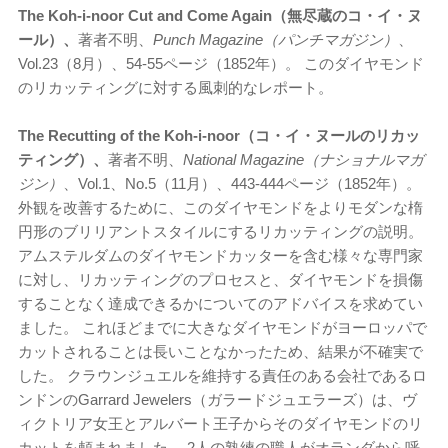
The Koh-i-noor Cut and Come Again（無尽蔵のコ・イ・ヌ
ール）、
著者不明、
Punch Magazine（パンチマガジン）
、
Vol.23（8月）、54-55ページ（1852年）。 このダイヤモンド
のリカッティングに対する風刺的なレポート。
The Recutting of the Koh-i-noor（コ・イ・ヌールのリカッ
ティング）、
著者不明、
National Magazine（ナショナルマガ
ジン）
、Vol.1、No.5（11月）、443-444ページ（1852年）。
外観を改善するために、このダイヤモンドをよりモダンな楕
円形のブリリアントスタイルにするリカッティングの説明。
アムステルダムのダイヤモンドカッターを含む様々な専門家
に対し、リカッティングのプロセスと、ダイヤモンドを損傷
することなく達成できるかについてのアドバイスを求めてい
ました。 これほどまでに大きなダイヤモンドがヨーロッパで
カットされることは長いことなかったため、結果が不確実で
した。 クラウンジュエルを維持する責任のある会社であるロ
ンドンのGarrard Jewelers（ガラードジュエラーズ）は、ヴ
ィクトリア女王とアルバート王子からそのダイヤモンドのリ
カットを頼まれました。 2人の熟練の職人がオランダから呼