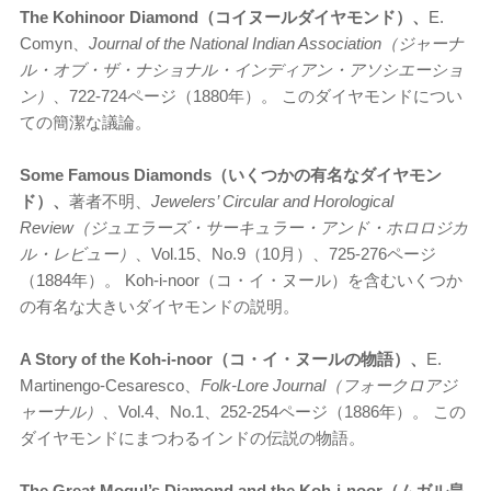
The Kohinoor Diamond（コイヌールダイヤモンド）、
E.
Comyn、
Journal of the National Indian Association（ジャーナ
ル・オブ・ザ・ナショナル・インディアン・アソシエーショ
ン）
、722-724ページ（1880年）。 このダイヤモンドについ
ての簡潔な議論。
Some Famous Diamonds（いくつかの有名なダイヤモン
ド）、
著者不明、
Jewelers’ Circular and Horological
Review（ジュエラーズ・サーキュラー・アンド・ホロロジカ
ル・レビュー）
、Vol.15、No.9（10月）、725-276ページ
（1884年）。 Koh-i-noor（コ・イ・ヌール）を含むいくつか
の有名な大きいダイヤモンドの説明。
A Story of the Koh-i-noor（コ・イ・ヌールの物語）、
E.
Martinengo-Cesaresco、
Folk-Lore Journal（フォークロアジ
ャーナル）
、Vol.4、No.1、252-254ページ（1886年）。 この
ダイヤモンドにまつわるインドの伝説の物語。
The Great Mogul’s Diamond and the Koh-i-noor（ムガル皇