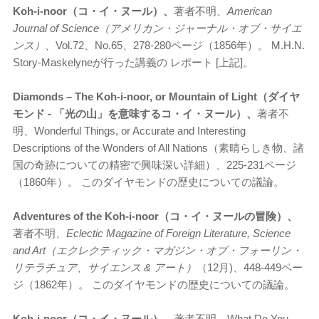
Koh-i-noor（コ・イ・ヌール）、
著者不明、
American
Journal of Science（アメリカン・ジャーナル・オブ・サイエ
ンス）
、Vol.72、No.65、278-280ページ（1856年）。 M.H.N.
Story-Maskelyneが行った講義の レポート [上記]。
Diamonds – The Koh-i-noor, or Mountain of Light（ダイヤ
モンド - 「光の山」を意味するコ・イ・ヌール）、
著者不
明、Wonderful Things, or Accurate and Interesting
Descriptions of the Wonders of All Nations（素晴らしき物、諸
国の奇跡についての精密で興味深い詳細）、225-231ページ
（1860年）。 このダイヤモンドの歴史についての議論。
Adventures of the Koh-i-noor（コ・イ・ヌールの冒険）、
著者不明、
Eclectic Magazine of Foreign Literature, Science
and Art（エクレクティック・マガジン・オブ・フォーリン・
リテラチュア、サイエンス & アート）
（12月)、448-449ペー
ジ（1862年）。 このダイヤモンドの歴史についての議論。
Koh-i-noor（コ・イ・ヌール）、
著者不明、What Do You