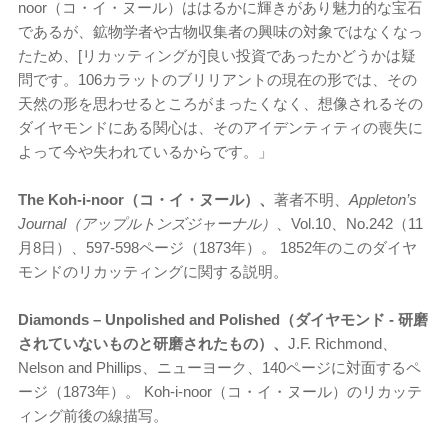
noor（コ・イ・ヌール）ははるかに輝きがあり魅力的な宝石
であるが、鉱物学者や古物収集者の興味の対象ではなくなっ
たため、[リカッティングが]良い投資であったかどうかは疑
問です。106カラットのブリリアントの現在の形では、その
天然の形を思わせるところがまったくなく、想像されるその
ダイヤモンドにある関心は、そのアイデンティティの喪失に
よって今や失われているからです。」
The Koh-i-noor（コ・イ・ヌール）、
著者不明、
Appleton’s
Journal（アップルトンズジャーナル）
、Vol.10、No.242（11
月8日）、597-598ページ（1873年）。 1852年のこのダイヤ
モンドのリカッティングに関する説明。
Diamonds – Unpolished and Polished（ダイヤモンド - 研磨
されていないものと研磨されたもの）、
J.F. Richmond、
Nelson and Phillips、ニューヨーク、140ページに対面するペ
ージ（1873年）。 Koh-i-noor（コ・イ・ヌール）のリカッテ
ィング前後の線描写。