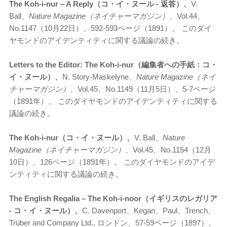
The Koh-i-nur – A Reply（コ・イ・ヌール - 返答）、
V.
Ball、
Nature Magazine（ネイチャーマガジン）
、Vol.44、
No.1147（10月22日）、592-593ページ（1891）。 このダイ
ヤモンドのアイデンティティに関する議論の続き。
Letters to the Editor: The Koh-i-nur（編集者への手紙：コ・
イ・ヌール）、
N. Story-Maskelyne、
Nature Magazine（ネイ
チャーマガジン）
、Vol.45、No.1149（11月5日）、5-7ページ
（1891年）。 このダイヤモンドのアイデンティティに関する
議論の続き。
The Koh-i-nur（コ・イ・ヌール）、
V. Ball、
Nature
Magazine（ネイチャーマガジン）
、Vol.45、No.1154（12月
10日）、126ページ（1891年）。 このダイヤモンドのアイデ
ンティティに関する議論の続き。
The English Regalia – The Koh-i-noor（イギリスのレガリア
- コ・イ・ヌール）、
C. Davenport、Kegan、Paul、Trench、
Trüber and Company Ltd., ロンドン、57-59ページ（1897）。