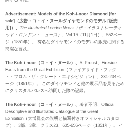
Advertisement: Models of the Koh-i-noor Diamond [for
sale]（広告：コ・イ・ヌールダイヤモンドのモデル [販売
用]）、
The Illustrated London News（ザ・イラストレーティ
ッド・ロンドン・ニュース）
、Vol.19（11月1日）、552ペー
ジ（1851年）。 有名なダイヤモンドのモデルの販売に関する
簡潔な言及。
The Koh-i-noor（コ・イ・ヌール）、
S. Proust、Fireside
Facts from the Great Exhibition（ファイアサイド・ファク
ト・フロム・ザ・グレート・エキシビジョン）、231-234ペ
ージ（1851年）。 このダイヤモンドと他の展示品を見るため
にクリスタルパレスへ訪問した際の記録。
The Koh-i-noor（コ・イ・ヌール）、
著者不明、Official
Descriptive and Illustrated Catalogue of the Great
Exhibition（大博覧会の説明と描写付きオフィシャルカタロ
グ）、3部、3章、クラス23、695-696ページ（1851年）。 イ