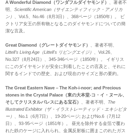
A Wonderful Diamond（ワンダフルダイヤモンド）
、著者不
明、
Scientific American（サイエンティフィック・アメリカ
ン）
、Vol.5、No.46（8月3日）、368ページ（1850年）。 ビ
クトリア女王の所有物となるこのダイヤモンドについての簡
潔な言及。
Great Diamond（グレートダイヤモンド）
、著者不明、
Littell’s Living Age（Littell's リビングエイジ）
、Vol.26、
No.327（8月24日）、345-346ページ（1850年）。 イギリス
にこのダイヤモンドが安全に到着したことの言及と、それに
関するインドでの歴史、および現在のサイズと形の要約。
The Great Eastern Nave – The Koh-i-noor; and Precious
stones in the Crystal Palace（東の大本堂-コ・イ・ヌール、
そしてクリスタルパレスにある宝石）
、著者不明、
The
Illustrated Exhibitor（ザ・イラストレーティッド・エキシビタ
ー）
、No.1（6月7日）、19-20ページ; およびNo.6（7月12
日）、93-95ページ（1851年）。 昼光を除外する金箔で覆わ
れた鉄のケージに入れられ、金属反射板に囲まこのれたガス