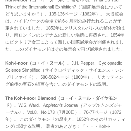
Think of the [International] Exhibition?（[国際]展示会について
どう思いますか？）、135-136ページ（1862年）。 大博覧会
は、ハイドパークの会場で約6ヶ月間のみ行われることが予
定されていました。 1852年にクリスタルパレスの解体が始ま
り、南ロンドンのシデナムの新しい場所に再築され、1854年
にビクトリア女王によって新しい国際展示会が開催されまし
た。 このダイヤモンドはその展示会で再び展示されました。
Koh-i-noor（コ・イ・ヌール）、
J.H. Pepper、Cyclopaedic
Science Simplified（サイクロペディック・サイエンス・シン
プリファイド）、580-582ページ（1869年）。 リカッティン
グ前後の宝石の描写を含むこのダイヤモンドの説明。
The Koh-i-noor Diamond（コ・イ・ヌール・ダイヤモン
ド）、
W.S. Ward、
Appleton’s Journal（アップルトンズジャ
ーナル）
、Vol.8、No.173（7月20日）、76-77ページ（1872
年）。 このダイヤモンドの歴史と、1852年のそのリカッティ
ングに関する説明。 著者のあとがき：「・・・Koh-i-