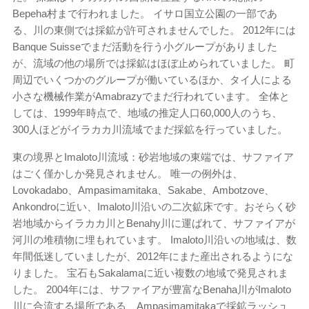
Bepeha村まで行われました。 イサロ国立公園の一部であ
る、川の東側では採鉱が許可されませんでした。 2012年には
Banque Suisseでまだ活動を行う小グループがありました
が、流域の他の場所では採鉱はほぼ止められていました。 町
周辺でいくつかのグループが働いているほか、タイ人による
小さな機械作業がAmabrazyでまだ行われています。 全体と
しては、1999年時点で、地域の推定人口60,000人のうち、
300人ほどがイラカカ川流域でまだ採鉱を行っていました。
東の境界とImaloto川流域：砂岩地域の東端では、サファイア
はごく僅かしか発見されません。 唯一の例外は、
Lovokadabo、Ampasimamitaka、Sakabe、Ambotzove、
Ankondroに近い、Imaloto川沿いの二次鉱床です。おそらく砂
岩地域からイラカカ川とBenahy川に運ばれて、サファイアが
河川の堆積物に埋もれています。 Imaloto川沿いの地域は、数
年間低迷していましたが、2012年にまた産出されるようにな
りました。 宝石もSakalamaに近い複数の地域で発見されま
した。 2004​​年には、サファイアが豊富なBenaha川がImaloto
川に合流する場所である、Ampasimamitakaで採鉱ラッシュ