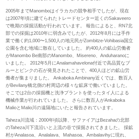
2005年までManomboはイラカカの競争相手でしたが、現在
は2007年頃に建てられたトレードセンター近くのSakaveero
で晩期の採掘活動が行われています。 報告によると、RN7北
部での採掘は2010年に弱含みでしたが、2012年8月には手作
業で働く約1,000〜1,500人の地元民がZombitze-Vohibasia国立
公園を含む地域に散在していました。 約400人の鉱山労働者
がManombo Be南部のManombo、Misereno、Anduharanoに
いました。 2012年5月にAnalamahavelona付近で高品質なブ
ルーとピンクの石が発見されたことで、400人ほどの鉱山労
働者が集まりました。 Ankaboka Ambinany近くでは、数百人
がBevilany橋北側の村周辺の様々な鉱床で働いていました。
そこでは2台の採掘機と洗浄プラントを使ったタイ人による
機械作業が行われていました。 さらに数百人がAnkaboka
MalioとMalio川の遠隔地にいたと報告されています。
Taheza川流域：2000年頃以降、サファイアはBezahaの北部
のTaheza川下流沿いと上流の谷で採掘されてきました。 採鉱
村がAnalasoa、Analalava、Mahasoa、Ambalavihyに現れ、