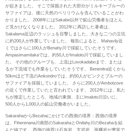
が起きました。 そこで採掘された大部分がミルキーブルーの
サファイアは、後に天然のベリリウムを含んでいることがわ
かりました。 2008年にはSakabe以外で鉱山労働者をほとん
ど見かけなくなりました。 2012年に再訪した著者は、
Sakalama近辺のラッシュを目撃しました。大きな二つの立坑
に約200人が作業していました。 報告によると、Mahavily近
くではさらに100人がBenahy川で採鉱していたそうです。
Ampasimamitakaでは、約50人がImaloto川で採鉱していまし
た。 その他のグループも、上流はLovokadaboまで、または
るか下流域でも作業をしていたそうです。 Benenitra近くから
50kmほど下流のAnkondroでは、約50人がピンクとブルーの
サファイアを採掘していました。 さらに200人がAmbotzove
の近くで作業していたと言われています。 2012年には、私た
ちが推定したところ、地域の東側、主にImaloto川沿いに、
500人から1,000人の鉱山労働者がいました。
SakarahaからBezahaにかけての西側の境界：西側の境界
は、Fiherenana川南部のSakarahaとOnilahy川のBezahaを結
んだ線です。 西側の地質は石灰岩、玄武岩、斑糲岩が豊富で