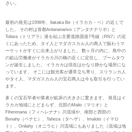
さい。
最初の発見は1998年、Ilakaka Be（イラカカ・ベ）の近くで
した。 その村は首都Antananarivo（アンタナナリボ）と
Toliara（トリアラ）港を結ぶ主要道路国道7号線（RN7）の近
くにあったため、タイ人とマダガスカル人の商人で賑わうマ
ーケットがすぐに出来上がりました。 数ヶ月の内に、島中の
の鉱山労働者がイラカカ川の橋の近くに定住し、ブームタウ
ンが誕生しました。 イラカカは現在はかなり静かな場所にな
っています。 そこには観光客が通常立ち寄り、スリランカ人
やタイ人、マダガスカル人の宝石商人は今も取引を行ってい
ます。
多くの宝石学者や業者が鉱床の大きさに驚きます。 発見はイ
ラカカ地域にとどまらず、北部のMalio（マリオ）と
Fiherenana（フィヘレナナ）川流域や、南部と西部の
Benahy（ベナヒ）、Taheza（タヘザ）、Imaloto（イマロ
ト）、Onilahy（オニラヒ）川流域にもありました（流域は地