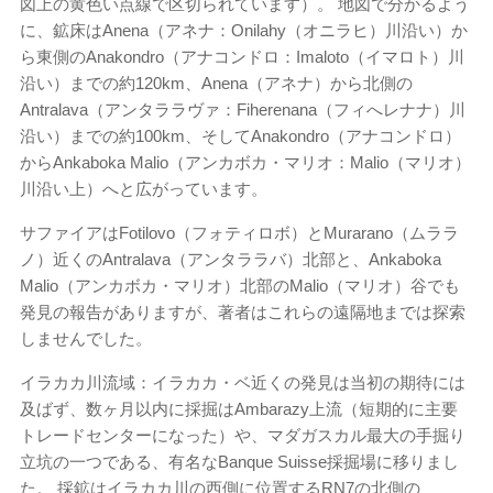
図上の黄色い点線で区切られています）。 地図で分かるよう
に、鉱床はAnena（アネナ：Onilahy（オニラヒ）川沿い）か
ら東側のAnakondro（アナコンドロ：Imaloto（イマロト）川
沿い）までの約120km、Anena（アネナ）から北側の
Antralava（アンタララヴァ：Fiherenana（フィへレナナ）川
沿い）までの約100km、そしてAnakondro（アナコンドロ）
からAnkaboka Malio（アンカボカ・マリオ：Malio（マリオ）
川沿い上）へと広がっています。
サファイアはFotilovo（フォティロボ）とMurarano（ムララ
ノ）近くのAntralava（アンタララバ）北部と、Ankaboka
Malio（アンカボカ・マリオ）北部のMalio（マリオ）谷でも
発見の報告がありますが、著者はこれらの遠隔地までは探索
しませんでした。
イラカカ川流域：イラカカ・ベ近くの発見は当初の期待には
及ばず、数ヶ月以内に採掘はAmbarazy上流（短期的に主要
トレードセンターになった）や、マダガスカル最大の手掘り
立坑の一つである、有名なBanque Suisse採掘場に移りまし
た。 採鉱はイラカカ川の西側に位置するRN7の北側の