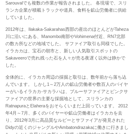
Sarouvalでも複数の作業が報告されました。 各現場で、スリ
ランカ企業が積載トラックや道具、食料を鉱山労働者に供給
していました。
2012年は、Ilakaka-Sakarahas西部の産出のほとんどがTaheza
川に沿いにある、Manom​​bo南部やVohimena付近、RN7北部
の数カ所などの地域でした。 サファイア取引も同様でした。
イラカカは、宝石の朝市と、新しい人気取引スポットの
Sakaveeroで売れ残った石を人々が売る夜遅く以外は静かで
した。
全体的に、イラカカ周辺の採掘と取引は、数年前から落ち込
んでいます。 しかし1～2万人の鉱山労働者や数百人のバイヤ
ーがいるイラカカ-サカラハは、ブルーサファイアとピンクサ
ファイアの世界の主要な採掘地として、スリランカの
RatnapuraとElaheraをおそらくいまだ上回っています。 2012
年4月～7月、多くのバイヤーや鉱山労働者はイラカカを去
り、2012年3月に高品質なルビーとサファイアが発見された
Didyの近くのジャングルやAmbatondrazakaに働きに行きまし