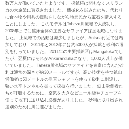
数万人が働いていたとようです。 採鉱権は間もなくスリラン
カの大企業に買収されました。 機械化を試みたのち、代わり
に食べ物や用具の援助をしながら地元民から宝石を購入する
ことにしました。 このモデルはTaheza川流域で大成功し、
2008年までに鉱床全体の主要なサファイア採掘地域になりま
した。 上流域での活動は減少しましたが、Antsoa付近では増
加しており、2011年と2012年には約5000人が採鉱と砂利の選
別を行っていました。 2011年の主要採鉱区はMangatokaでし
たが、翌夏にはそれがAnkaranduhaになり、1,000人以上が働
いていました。 Taheza川流域のサファイアを豊富に含んだ砂
利は通常の深さが約30メートルですが、高い技術を持つ鉱山
労働者は50メートルの垂直シャフトを使って砂利に到達し、
狭い水平トンネルを掘って採掘を行いました。 鉱山労働者た
ちが呼吸するために、空気を大きなビニール袋やチューブを
使って地下に送り込む必要がありました。 砂利は取り出され
選別のために川に運びました。