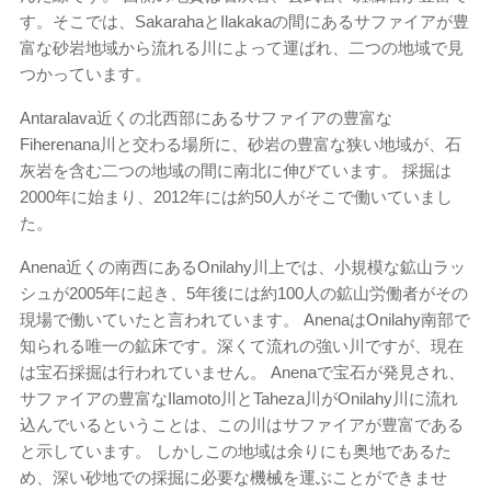
す。そこでは、SakarahaとIlakakaの間にあるサファイアが豊
富な砂岩地域から流れる川によって運ばれ、二つの地域で見
つかっています。
Antaralava近くの北西部にあるサファイアの豊富な
Fiherenana川と交わる場所に、砂岩の豊富な狭い地域が、石
灰岩を含む二つの地域の間に南北に伸びています。 採掘は
2000年に始まり、2012年には約50人がそこで働いていまし
た。
Anena近くの南西にあるOnilahy川上では、小規模な鉱山ラッ
シュが2005年に起き、5年後には約100人の鉱山労働者がその
現場で働いていたと言われています。 AnenaはOnilahy南部で
知られる唯一の鉱床です。深くて流れの強い川ですが、現在
は宝石採掘は行われていません。 Anenaで宝石が発見され、
サファイアの豊富なIlamoto川とTaheza川がOnilahy川に流れ
込んでいるということは、この川はサファイアが豊富である
と示しています。 しかしこの地域は余りにも奥地であるた
め、深い砂地での採掘に必要な機械を運ぶことができませ