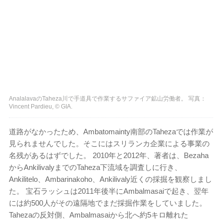
AnalalavaのTaheza川で手道具で作業するサファイア鉱山労働者。 写真：
Vincent Pardieu, © GIA.
道路がなかったため、Ambatomainty南部のTahezaでは作業が
見られませんでした。そこにはスリランカ企業による事業の
名残があるはずでした。 2010年と2012年、著者は、Bezaha
からAnkilivalyまでのTaheza下流域を調査しに行き、
Ankilitelo、Ambarinakoho、Ankilivaly近くの採掘を観察しまし
た。 宝石ラッシュは2011年後半にAmbalmasaiで起き、翌年
には約500人がその遠隔地でまだ採掘作業をしていました。
Tahezaの反対側、Ambalmasaiから北へ約5キロ離れた