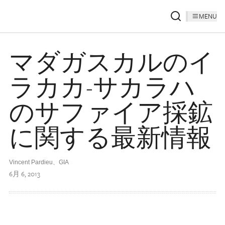
MENU
マダガスカルのイ
ラカカ-サカラハ
のサファイア採鉱
に関する最新情報
Vincent Pardieu、GIA
6月 6, 2013