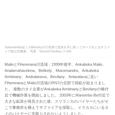
Sakameloka近くのBenahy川の現場で道具を手に取ってポーズをとるサファ
イア鉱山労働者。 写真：Vincent Pardieu, © GIA.
MalioとFiherenana川流域：1999年後半、Ankaboka Malio、
Analamahavelona、Betikely、Maromiandra、Ankaboka
Ambinany、Andralanova、Bevilany、Antaralavaに近い
FiherenanaとMalio川流域のRN7の北部で採鉱が始まりまし
た。 複数のタイ企業がAnkaboka AmbinanyとBevilanyの橋付
近で機械作業を開始しました。 2003年にManombo Be付近で
大きな鉱床が発見された後、スリランカのバイヤーたちがそ
こで事務所を構えてサファイアを採取し、イラカカにいるタ
イのバイヤーに先取りされないようしました。