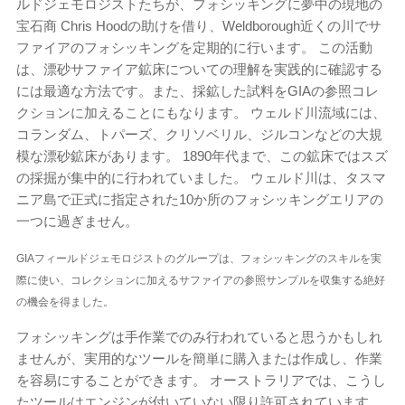
ルドジェモロジストたちが、フォシッキングに夢中の現地の
宝石商 Chris Hoodの助けを借り、Weldborough近くの川でサ
ファイアのフォシッキングを定期的に行います。 この活動
は、漂砂サファイア鉱床についての理解を実践的に確認する
には最適な方法です。また、採鉱した試料をGIAの参照コレ
クションに加えることにもなります。 ウェルド川流域には、
コランダム、トパーズ、クリソベリル、ジルコンなどの大規
模な漂砂鉱床があります。 1890年代まで、この鉱床ではスズ
の採掘が集中的に行われていました。 ウェルド川は、タスマ
ニア島で正式に指定された10か所のフォシッキングエリアの
一つに過ぎません。
GIAフィールドジェモロジストのグループは、フォシッキングのスキルを実
際に使い、コレクションに加えるサファイアの参照サンプルを収集する絶好
の機会を得ました。
フォシッキングは手作業でのみ行われていると思うかもしれ
ませんが、実用的なツールを簡単に購入または作成し、作業
を容易にすることができます。 オーストラリアでは、こうし
たツールはエンジンが付いていない限り許可されています。