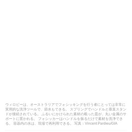
ウィロビーは、オーストラリアでフォシッキングを行う者にとっては非常に
実用的な洗浄ツールで、節水もできる。 スプリングでハンドルと垂直スタン
ドが接続されている。 ふるいにかけられた素材の載った皿​​が、丸い金属のサ
ポートに置かれる。 フォシッカーはハンドルを振るだけで素材を洗浄でき
る。 容器内の水は、現場で再利用できる。 写真：Vincent Pardieu/GIA