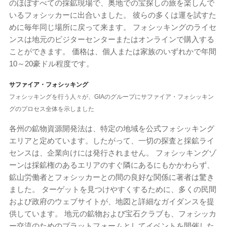
のほぼすべての採鉱現場で、奥地での宝探しの旅を楽しんで
いるフォシッカーに出合いました。 彼らの多くは運を試すた
めに毎年同じ場所に戻って来ます。 フォシッキングのライセ
ンスは地元のビジターセンターまたはオンラインで購入する
ことができます。 価格は、個人または家族のいずれかで年間
10～20豪ドル程度です。
サファイア・フォシッキング
フォシッキングを行う人々が、GIAのグループにサファイア・フォシッキン
グのプロセス全体を示しました
各州の鉱物資源開発法は、特定の地域を公式フォシッキング
エリアと定めています。したがって、一切の探査と採鉱ライ
センスは、企業向けには発行されません。 フォシッキングゾ
ーンは採鉱権のあるエリアのすぐ隣にあるにもかかわらず、
鉱山労働者とフォシッカーとの間の良好な関係に著者は驚き
ました。 ターゲットを見つけやすくするために、多くの民間
および政府のウェブサイトが、地図と詳細なガイダンスを提
供しています。 地元の鉱物および宝石クラブも、フォシッカ
ー交流のためのプラットフォームとしてイベントを開催した