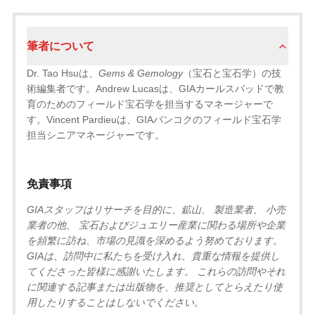
筆者について
Dr. Tao Hsuは、
Gems & Gemology
（宝石と宝石学）の技
術編集者です。Andrew Lucasは、GIAカールスバッドで教
育のためのフィールド宝石学を担当するマネージャーで
す。Vincent Pardieuは、GIAバンコクのフィールド宝石学
担当シニアマネージャーです。
免責事項
GIAスタッフはリサーチを目的に、鉱山、 製造業者、 小売
業者の他、 宝石およびジュエリー産業に関わる場所や企業
を頻繁に訪ね、市場の見識を深めるよう努めております。
GIAは、訪問中に私たちを受け入れ、貴重な情報を提供し
てくださった皆様に感謝いたします。 これらの訪問やそれ
に関連する記事または出版物を、推奨としてとらえたり使
用したりすることはしないでください。