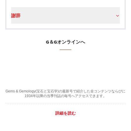
謝辞
G＆Gオンラインへ
Gems & Gemology(宝石と宝石学)の最新号で紹介した全コンテンツならびに
1934年以降の当季刊誌の毎号へアクセスできます。
詳細を読む