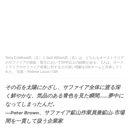
Terry Coldham氏（左）とJack Wilson氏（右）は、どちらもオーストラリア
のサファイアの採鉱・取引において50年以上の経験がある。 2人は、オース
トラリアのサファイア産業に対するその深い理解をGIAチームと共有してく
れた。 写真：Andrew Lucas / GIA
その石を太陽にかざし、サファイア全体に渡る深
く鮮やかな、気品のある青色を見た瞬間……夢中に
なってしまったんだ。
—Peter Brown、サファイア鉱山作業員兼鉱山-市場
間を一貫して扱う企業家