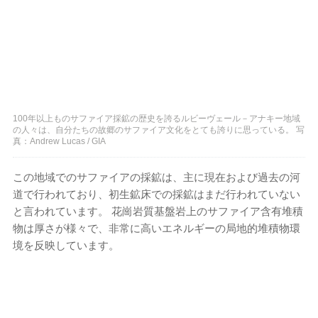
100年以上ものサファイア採鉱の歴史を誇るルビーヴェール－アナキー地域
の人々は、自分たちの故郷のサファイア文化をとても誇りに思っている。 写
真：Andrew Lucas / GIA
この地域でのサファイアの採鉱は、主に現在および過去の河
道で行われており、初生鉱床での採鉱はまだ行われていない
と言われています。 花崗岩質基盤岩上のサファイア含有堆積
物は厚さが様々で、非常に高いエネルギーの局地的堆積物環
境を反映しています。