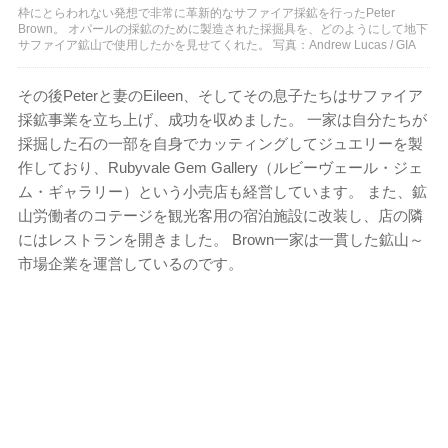
枠にとらわれない発想で非常に革新的なサファイア採鉱を行ったPeter
Brown。 オパールの採鉱のために製造された採掘具を、どのようにして地下
サファイア鉱山で使用したかを見せてくれた。 写真：Andrew Lucas / GIA
その後Peterと妻のEileen、そしてその息子たちはサファイア
採鉱事業を立ち上げ、成功を収めました。 一家は自分たちが
採掘した石の一部を自身でカッティングしてジュエリーを製
作しており、Rubyvale Gem Gallery（ルビーヴェール・ジェ
ム・ギャラリー）という小売店も経営しています。 また、鉱
山労働者のコテージを観光客用の宿泊施設に改装し、店の隣
にはレストランを開きました。 Brown一家は一貫した鉱山～
市場企業を運営しているのです。