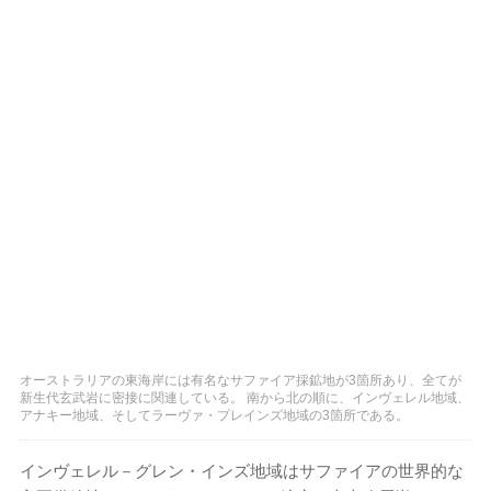
オーストラリアの東海岸には有名なサファイア採鉱地が3箇所あり、全てが
新生代玄武岩に密接に関連している。 南から北の順に、インヴェレル地域、
アナキー地域、そしてラーヴァ・プレインズ地域の3箇所である。
インヴェレル－グレン・インズ地域はサファイアの世界的な