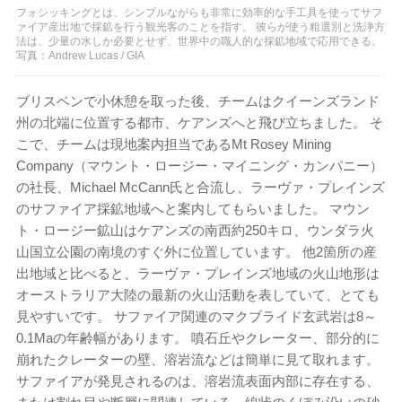
フォシッキングとは、シンプルながらも非常に効率的な手工具を使ってサフ
ァイア産出地で採鉱を行う観光客のことを指す。 彼らが使う粗選別と洗浄方
法は、少量の水しか必要とせず、世界中の職人的な採鉱地域で応用できる。
写真：Andrew Lucas / GIA
ブリスベンで小休憩を取った後、チームはクイーンズランド
州の北端に位置する都市、ケアンズへと飛び立ちました。 そ
こで、チームは現地案内担当であるMt Rosey Mining
Company（マウント・ロージー・マイニング・カンパニー）
の社長、Michael McCann氏と合流し、ラーヴァ・プレインズ
のサファイア採鉱地域へと案内してもらいました。 マウン
ト・ロージー鉱山はケアンズの南西約250キロ、ウンダラ火
山国立公園の南境のすぐ外に位置しています。 他2箇所の産
出地域と比べると、ラーヴァ・プレインズ地域の火山地形は
オーストラリア大陸の最新の火山活動を表していて、とても
見やすいです。 サファイア関連のマクブライド玄武岩は8～
0.1Maの年齢幅があります。 噴石丘やクレーター、部分的に
崩れたクレーターの壁、溶岩流などは簡単に見て取れます。
サファイアが発見されるのは、溶岩流表面内部に存在する、