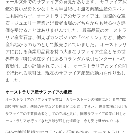
ェールズ州でのサファイアの発見があります。 サファイア採
鉱の長い歴史と少なくとも半世紀にも渡る商業生産のスパン
にも関わらず、オーストラリアのサファイアは、国際的な宝
石・ジュエリー産業と消費者市場のどちらからも然るべき評
価を受けることはありませんでした。 最高品質のオーストラ
リア産宝石は、例えばカンボジアの「ペイリン」など、他の
産出地からのものとして販売されていました。 オーストラリ
アにおける商業用品質を持つ大きなサファイア生産とその世
界市場（特に現在タイにあるコランダム取引センター）への
貢献は、過小評価されています。 オーストラリアとタイの間
で行われる取引は、現在のサファイア産業の動力を作り出し
ました。
オーストラリア産サファイアの遺産
オーストラリアのサファイア産業は、カラーストーンの採鉱における専門知
識や技術革新、機器の発展などを世界的に促進してきた。 世界市場における
サファイアの主要供給者としての立場と共に、国際サファイア産業に対しオ
ーストラリアが行ってきた貢献が残した遺産は、今も受け継がれている。
GIAの地球規模でのコランダム研究を進め、オーストラリア