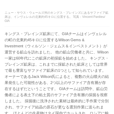
ニュー・サウス・ウェールズ州のキングス・プレインズにあるサファイア鉱
床は、インヴェレルの北東約45キロに位置する。 写真：Vincent Pardieu/
GIA
キングス・プレインズ鉱床にて、GIAチームはインヴェレル
の町の北東約45キロに位置するWilson Gems &
Investment（ウィルソン・ジェムス＆インベストメント）が
運営する鉱山を訪れました。 他の鉱山労働者と共に、Wilson
一家は60年代にこの鉱床の初採鉱を始めました。 キングス・
プレインズ鉱床は、これまでに採鉱された鉱床としては世界
で最も豊富なサファイア鉱床の1つとして知られています。
オーナーであるJack Wilson氏によると、複数の火山噴火の結
果発生した可能性がある、2つ以上のサファイア含有層が存
在するはずだということです。 GIAチームは訪問中、鉱山労
働者による表土下の粘土質のサファイア含有層の採掘を視察
しました。 採掘後に洗浄された素材は最終的に手作業で分別
され、サファイア結晶の原石が更なる選別作業に送られま
す。 ほとんどの生産物はタイ国内でカットされ、ロシアに輸