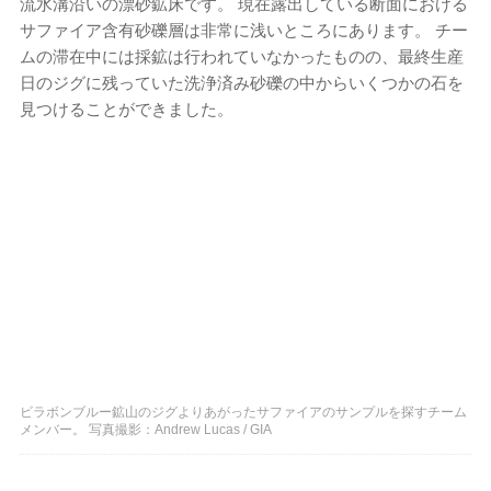
流水溝沿いの漂砂鉱床です。 現在露出している断面における
サファイア含有砂礫層は非常に浅いところにあります。 チー
ムの滞在中には採鉱は行われていなかったものの、最終生産
日のジグに残っていた洗浄済み砂礫の中からいくつかの石を
見つけることができました。
ビラボンブルー鉱山のジグよりあがったサファイアのサンプルを探すチーム
メンバー。 写真撮影：Andrew Lucas / GIA