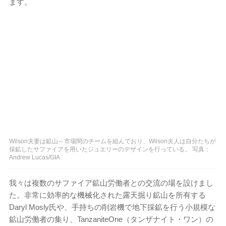
ます。
Wilson夫妻は鉱山～市場間のチームを組んでおり、Wilson夫人は自分たちが
採鉱したサファイアを用いたジュエリーのデザインを行っている。 写真：
Andrew Lucas/GIA
我々は複数のサファイア鉱山労働者との交流の場を設けまし
た。非常に効率的な機械化された露天掘り鉱山を所有する
Daryl Mosly氏や、手持ちの削岩機で地下採鉱を行う小規模な
鉱山労働者の集り、TanzaniteOne（タンザナイト・ワン）の