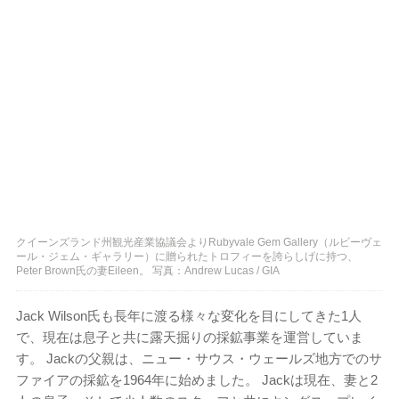
クイーンズランド州観光産業協議会よりRubyvale Gem Gallery（ルビーヴェ
ール・ジェム・ギャラリー）に贈られたトロフィーを誇らしげに持つ、
Peter Brown氏の妻Eileen。 写真：Andrew Lucas / GIA
Jack Wilson氏も長年に渡る様々な変化を目にしてきた1人
で、現在は息子と共に露天掘りの採鉱事業を運営していま
す。 Jackの父親は、ニュー・サウス・ウェールズ地方でのサ
ファイアの採鉱を1964年に始めました。 Jackは現在、妻と2