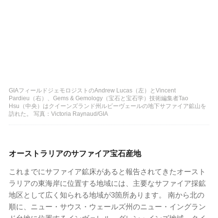
GIAフィールドジェモロジストのAndrew Lucas（左）とVincent
Pardieu（右）、Gems & Gemology（宝石と宝石学）技術編集者Tao
Hsu（中央）はクイーンズランド州ルビーヴェールの地下サファイア鉱山を
訪れた。 写真：Victoria Raynaud/GIA
オーストラリアのサファイア宝石産地
これまでにサファイア鉱床があると報告されてきたオースト
ラリアの東海岸に位置する地域には、主要なサファイア採鉱
地区として広く知られる地域が3箇所あります。 南から北の
順に、ニュー・サウス・ウェールズ州のニュー・イングラン