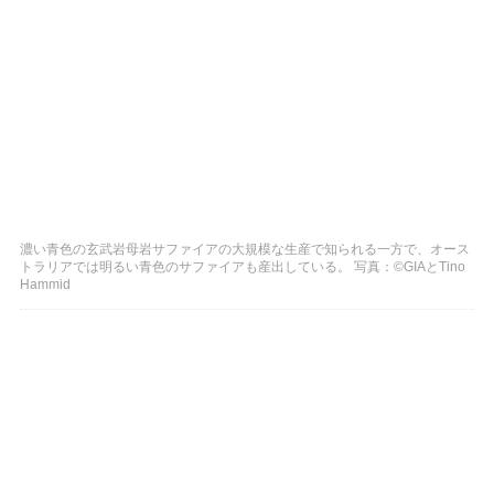
濃い青色の玄武岩母岩サファイアの大規模な生産で知られる一方で、オース
トラリアでは明るい青色のサファイアも産出している。 写真：©GIAとTino
Hammid