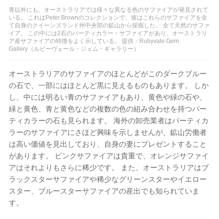
青以外にも、オーストラリアでは様々な異なる色のサファイアが発見されて
いる。 これはPeter Brownのコレクションで、彼はこれらのサファイアを全
て自身のクイーンズランド州中央部の鉱山から採掘した。 全て天然のサファ
イア。 この中には2石のパーティカラー・サファイアがあり、オーストラリ
ア産サファイアの特徴をよく示している。 提供：Rubyvale Gem
Gallery（ルビーヴェール・ジェム・ギャラリー）
オーストラリアのサファイアのほとんどがこのダークブルー
の石で、一部にはほとんど黒に見えるものもあります。 しか
し、中には明るい青のサファイアもあり、黄色や緑の石や、
緑と黄色、青と黄色などの複数の色の組み合わせを持つパー
ティカラーの石も見られます。 海外の卸売業者はパーティカ
ラーのサファイアにさほど興味を示しませんが、鉱山労働者
は高い価値を見出しており、自身の妻にプレゼントすること
があります。 ピンクサファイアは貴重で、オレンジサファイ
アはそれよりもさらに稀少です。 また、オーストラリアはブ
ラックスターサファイアや稀少なグリーンスターやイエロー
スター、ブルースターサファイアの産出でも知られていま
す。