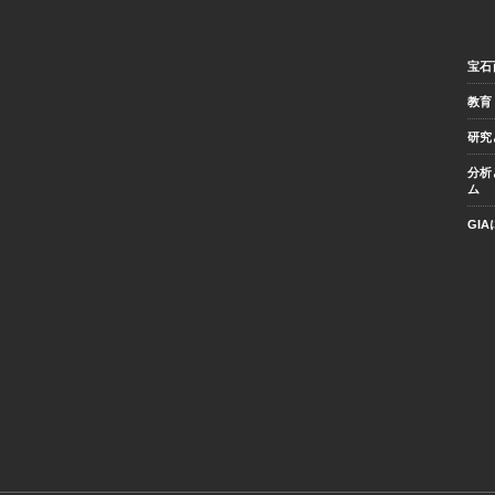
宝石
教育
研究
分析
ム
GI