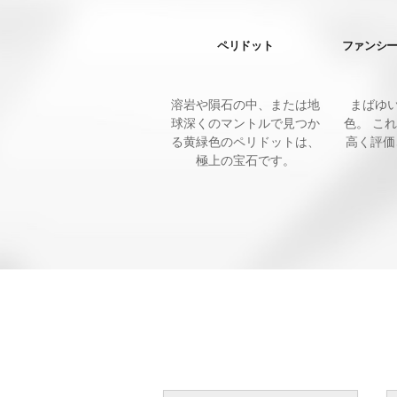
ペリドット
ファンシ
溶岩や隕石の中、または地
まばゆ
球深くのマントルで見つか
色。 こ
る黄緑色のペリドットは、
高く評価
極上の宝石です。