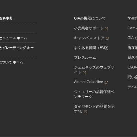
GIAの機器について
学生
百科事典
小売業者サポート
Gem &
キャンパス ストア
GIA
とニュース ホーム
よくある質問（FAQ）
所在
とグレーディング ホー
プレスルーム
懸念
Aについて ホーム
ジェムキッズのウェブサ
GIA
イト
問い
Alumni Collective
デベロ
ジュエリーの品質保証ベ
ンチマーク
ダイヤモンドの品質を示
す4C