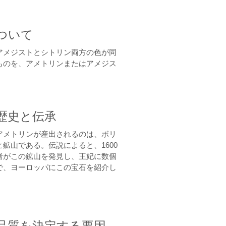
ついて
アメジストとシトリン両方の色が同
ものを、アメトリンまたはアメジス
。
歴史と伝承
アメトリンが産出されるのは、ボリ
鉱山である。伝説によると、1600
者がこの鉱山を発見し、王妃に数個
で、ヨーロッパにこの宝石を紹介し
品質を決定する要因