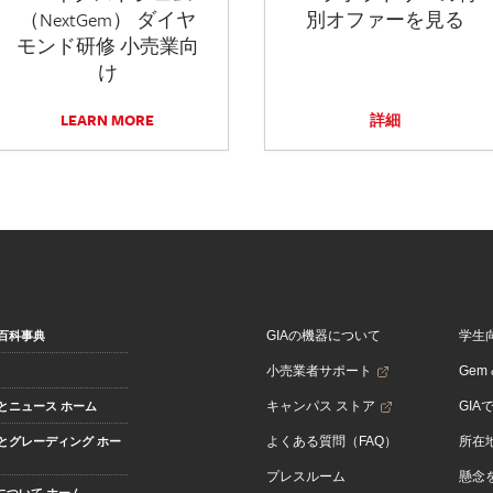
（NextGem） ダイヤ
別オファーを見る
モンド研修 小売業向
け
LEARN MORE
詳細
GIAの機器について
学生
百科事典
小売業者サポート
Gem &
キャンパス ストア
GIA
とニュース ホーム
よくある質問（FAQ）
所在
とグレーディング ホー
プレスルーム
懸念