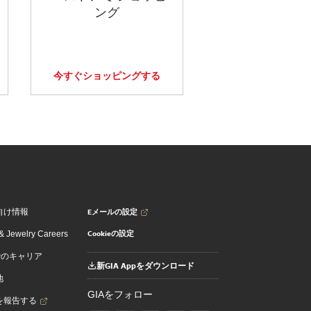
ング
今すぐショッピングする
Eメールの設定
向け情報
Cookieの設定
 Jewelry Careers
でのキャリア
新GIA Appをダウンロード
地
GIAをフォロー
を報告する