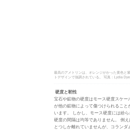
最高のアメトリンは、オレンジがかった黄色と紫
トデザインで強調されている。 写真：Lydia Dyer、© Jo
硬度と靭性
宝石や鉱物の硬度はモース硬度スケー
が他の鉱物によって傷つけられること
います。 しかし、モース硬度には紛ら
硬度の間隔は均等でありません。 例
とつしか離れていませんが、コランダ