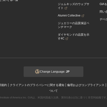
Aについて ホーム
ジェムキッズのウェブサ
GIA
イト
問い
Alumni Collective
デベロ
ジュエリーの品質保証ベ
ンチマーク
ダイヤモンドの品質を示
す4C
Change Language:
JP
|
|
用規約
クライアントのプライバシーに関する通知
倫理およびコンプライアンス
ついて
ogical Institute of America Inc. GIAは、米国内国歳入法典、第501条(c)(3)に基づく非