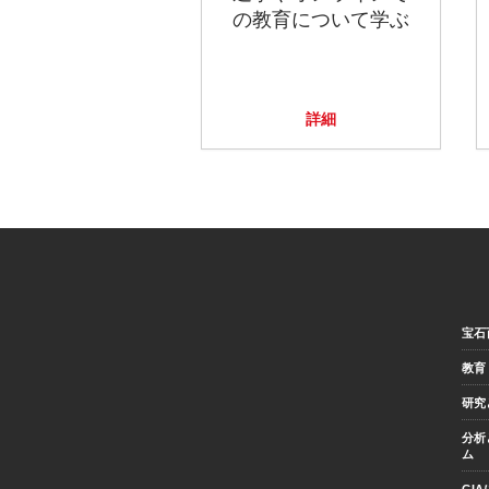
の教育について学ぶ
詳細
宝石
教育
研究
分析
ム