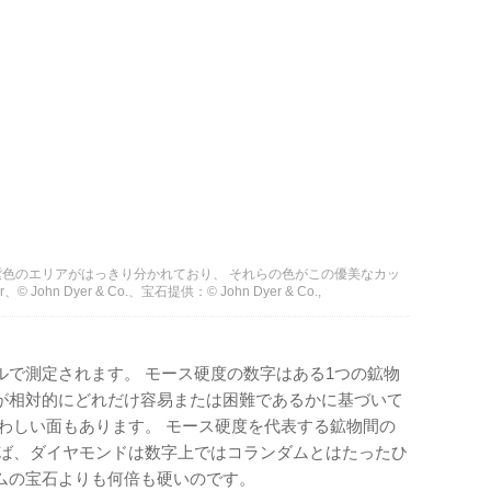
色のエリアがはっきり分かれており、 それらの色がこの優美なカッ
hn Dyer & Co.、宝石提供：© John Dyer & Co.,
ルで測定されます。 モース硬度の数字はある1つの鉱物
が相対的にどれだけ容易または困難であるかに基づいて
わしい面もあります。 モース硬度を代表する鉱物間の
えば、ダイヤモンドは数字上ではコランダムとはたったひ
ムの宝石よりも何倍も硬いのです。