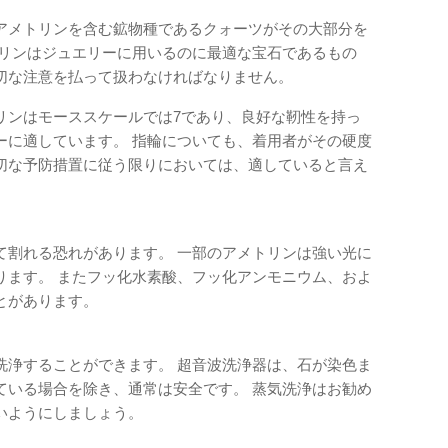
アメトリンを含む鉱物種であるクォーツがその大部分を
トリンはジュエリーに用いるのに最適な宝石であるもの
切な注意を払って扱わなければなりません。
リンはモーススケールでは7であり、良好な靭性を持っ
ーに適しています。 指輪についても、着用者がその硬度
切な予防措置に従う限りにおいては、適していると言え
て割れる恐れがあります。 一部のアメトリンは強い光に
ります。 またフッ化水素酸、フッ化アンモニウム、およ
とがあります。
洗浄することができます。 超音波洗浄器は、石が染色ま
ている場合を除き、通常は安全です。 蒸気洗浄はお勧め
いようにしましょう。