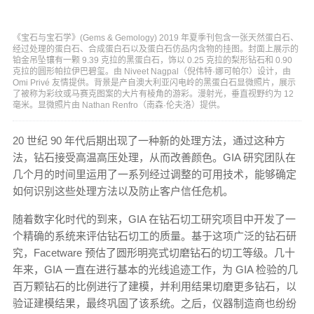
《宝石与宝石学》(Gems & Gemology) 2019 年夏季刊包含一张天然蛋白石、
经过处理的蛋白石、合成蛋白石以及蛋白石仿品内含物的挂图。封面上展示的
铂金吊坠镶有一颗 9.39 克拉的黑蛋白石，饰以 0.25 克拉的梨形钻石和 0.90
克拉的圆形帕拉伊巴碧玺。由 Niveet Nagpal（倪伟特·娜可帕尔）设计，由
Omi Privé 友情提供。背景是产自澳大利亚闪电岭的黑蛋白石显微照片，展示
了被称为彩纹或马赛克图案的大片有棱角的游彩。漫射光，垂直视野约为 12
毫米。显微照片由 Nathan Renfro（南森·伦夫洛）提供。
20 世纪 90 年代后期出现了一种新的处理方法，通过这种方
法，钻石接受高温高压处理，从而改善颜色。GIA 研究团队在
几个月的时间里运用了一系列经过调整的可用技术，能够确定
如何识别这些处理方法以及防止客户信任危机。
随着数字化时代的到来，GIA 在钻石切工研究项目中开发了一
个精确的系统来评估钻石切工的质量。基于这项广泛的钻石研
究，Facetware 预估了圆形明亮式切磨钻石的切工等级。几十
年来，GIA 一直在进行基本的光线追迹工作，为 GIA 检验的几
百万颗钻石的比例进行了建模，并利用结果切磨更多钻石，以
验证建模结果，最终巩固了该系统。之后，仪器制造商也纷纷