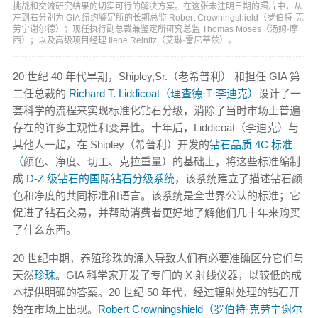
挑战和交流研究结果的切实可行的解决方案。在这张未注明日期的照片中，从
左到右分别为 GIA 纽约鉴定所的长期总监 Robert Crowningshield（罗伯特·克
劳宁谢尔德）；现任执行副总裁兼鉴定所研究总监 Thomas Moses（汤姆·摩
西）；以及高级项目经理 Ilene Reinitz（艾琳·雷尼蒂兹）。
20 世纪 40 年代早期，Shipley,Sr.（老希普利） 和担任 GIA 第
二任总裁的
Richard T. Liddicoat（理查德·T·李迪克）
设计了一
套科学的流程来实现标准化钻石分级，消除了当时市场上普遍
存在的许多主观性和变异性。十年后，Liddicoat（李迪克）与
其他人一起，在 Shipley（希普利）开发的
钻石品质 4C 标准
（
颜色、净度、切工、克拉重量）的基础上，将这些标准编制
成
D-Z 级钻石的国际钻石分级系统
，该系统建立了描述钻石颜
色和净度的共同标准和语言。该系统是全世界公认的标准；它
促进了钻石交易，并帮助消费者更好地了解他们几十年来购买
了什么东西。
20 世纪中期，养殖珍珠的涌入导致人们有必要准确区分它们与
天然
珍珠
。GIA 科学家开发了专门的 X 射线仪器，以较低的成
本提供明确的答案。20 世纪 50 年代，经过辐射处理的钻石开
始在市场上出现。
Robert Crowningshield（罗伯特·克劳宁谢尔