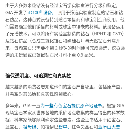
由于大多数米粒钻没有经过宝石学实验室进行分级和鉴定，
®
GIA 开发了
iD100
设备，
用于筛选实验室制造的钻石和钻
石仿品。这种台式设备特别适合零售商和珠宝制造商使用，他
们需要确定他们销售的材料或珠宝中镶嵌的材料。该设备运用
了光谱技术，可以将所有实验室制造的钻石（HPHT 和 CVD）
及钻石仿品（合成二氧化锆石和碳硅石）与天然钻石分离开
来。每颗宝石只需要不到 2 秒钟的时间便可完成筛选，仪器筛
选的未镶嵌或已镶嵌钻石尺寸可小至 0.9 毫米。
确保透明度、可追溯性和真实性
越来越多的消费者想知道他们的宝石产自哪里，包括原产国，
并希望对其品质和真实性感到放心。
多年来，GIA 一直
为一些有色宝石提供原产地证书
。根据 GIA
现场宝石学家从世界各地的采矿地点收集的样品得出的科学数
据，科学家能够顺利确定这些要素。这些证书适用于红宝石、
蓝宝石、
祖母绿、
帕拉伊巴
碧玺、
红色尖晶石和
亚历山大变