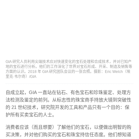
GIA 研究人员利用尖端技术应对快速变化的宝石处理和合成技术，并对已知产
地的宝石进行分析。他们的工作深化了世界对宝石形成、开采、制造及销售等
方面的认识。2018 年 GIA 研究团队会议的一张合照。摄影：Eric Welch（埃
里克·韦尔奇）/GIA
自成立起，GIA 一直站在钻石、有色宝石和珍珠鉴定、处理方
法检测及鉴定的前列。从标志性的珠宝商手持放大镜到突破性
的 21 世纪技术，研究院开发的工具和产品只有一个目的：保
护所有买卖宝石的人士。
消费者应该（而且想要）了解他们的宝石，以便做出明智的购
买决策，并对他们购买的宝石和珠宝持信任态度。他们想知道