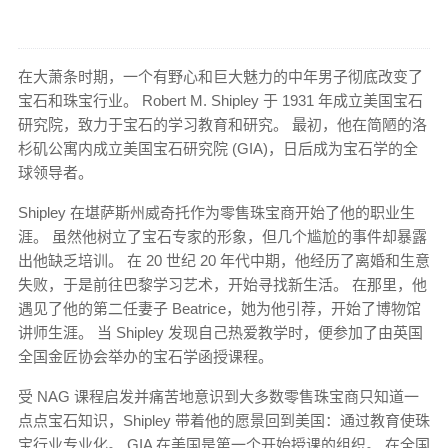
在大萧条时期，一个有野心和巨大魅力的中年男子彻底改变了
宝石和珠宝行业。 Robert M. Shipley 于 1931 年成立美国宝石
研究院，致力于宝石的学习教育和研究。 最初，他在简陋的洛
杉矶公寓内成立美国宝石研究院 (GIA)，日后成为宝石学的全
球领导者。
Shipley 在堪萨斯州威奇托作为零售珠宝商开始了他的职业生
涯。 虽然他树立了宝石专家的形象，但几个尴尬的事件却暴露
出他缺乏培训。 在 20 世纪 20 年代中期，他经历了离婚和生意
失败，于是前往巴黎学习艺术，开始寻找新生活。 在那里，他
遇见了他的第二任妻子 Beatrice，她为他引荐，开始了博物馆
讲师生涯​​。 当 Shipley 发现自己热爱教学时，便参加了由英国
全国金匠协会举办的宝石学函授课程。
受 NAG 课程启发并痛苦地意识到大多数零售珠宝商只知道一
点点宝石知识，Shipley 带着他的愿景回到美国：通过教育使珠
宝行业专业化。 GIA 在美国是第一个开始授课的组织。 在全国