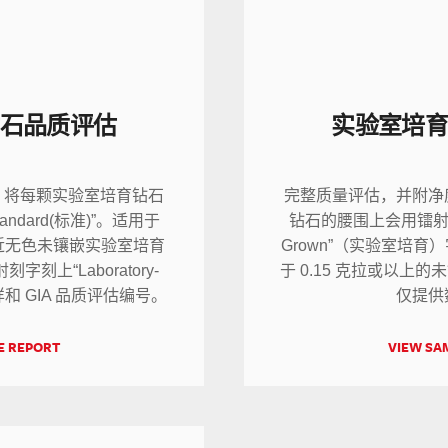
石品质评估
实验室培
，将每颗实验室培育钻石
完整质量评估，并附净
tandard(标准)”。适用于
钻石的腰围上会用镭射刻字技
至近无色未镶嵌实验室培育
Grown”（实验室培育）
刻上“Laboratory-
于 0.15 克拉或以上
样和 GIA 品质评估编号。
仅提供
E REPORT
VIEW SA