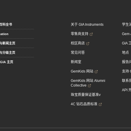
关于 GIA Instruments
学生
百科全书
零售商支持
Gem &
ation
校区商店
GIA
与新闻主页
常见问答
地点
与分级主页
新闻室
报告
GIA 主页
GemKids 网站
支持 
GemKids 网站 Alumni
联系
Collective
API
珠宝质量保证基准v
4C 钻石品质标准