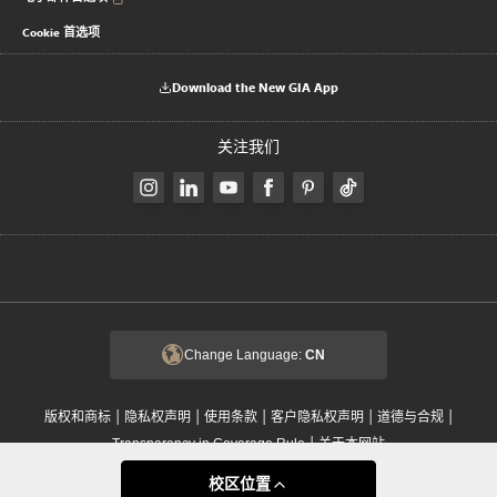
Cookie 首选项
Download the New GIA App
关注我们
Change Language:
CN
|
|
|
|
|
版权和商标
隐私权声明
使用条款
客户隐私权声明
道德与合规
|
Transparency in Coverage Rule
关于本网站
© 2002 - 2026 美国宝石研究院 GIA 是一家符合美国税法第 501(c)(3) 条的非营利组
校区位置
织。 保留所有权利。