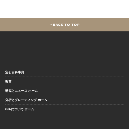
BACK TO TOP
宝石百科事典
教育
研究とニュース ホーム
分析とグレーディング ホーム
GIAについて ホーム