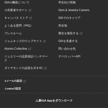
GIAの機器について
学生向け情報
小売業者サポート
Gem & Jewelry Careers
キャンパス ストア
GIAでのキャリア
よくある質問（FAQ）
所在地
プレスルーム
懸念を報告する
ジェムキッズのウェブサイト
GIAを支援する
Alumni Collective
問い合わせ先
ジュエリーの品質保証ベンチマー
デベロッパーAPI
ク
ダイヤモンドの品質を示す4C
Eメールの設定
Cookieの設定
新GIA Appをダウンロード