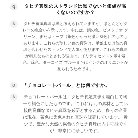
タヒチ真珠のストランドは黒でないと価値が高
Q
くないのですか？
タヒチ養殖真珠は黒と考えられていますが、ほとんどがグ
A
レーの色合いを示します。中には、銅の色、ピスタチオ グ
リーン、またはトープ（茶色がかった濃い灰色）のものも
あります。これらの珍しい色の真珠は、単独または他の真
珠と合わせたストランドで人気があります。これらの真珠
が特別なものとされる理由は、イリディセンスを示す紫
色、緑色、ターコイズ ブルーまたはピンクのオリエントが
見られるためです。
「チョコレートパール」とは何ですか。
Q
チョコレートパールは、タヒチ養殖真珠を漂白して均
A
一な褐色にしたものです。 これには元の素材として比
較的高価なタヒチ真珠を必要とするため、多くの企業
は現​​在、茶色に染色された真珠を販売しています。 希
少で、豊かな天然の褐色のタヒチ真珠は入手可能です
が、非常にに珍しいです。