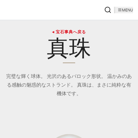
MENU
◂ 宝石事典へ戻る
真珠
完璧な輝く球体。 光沢のあるバロック形状。 温かみのあ
る感触の魅惑的なストランド。 真珠は、まさに純粋な有
機体です。