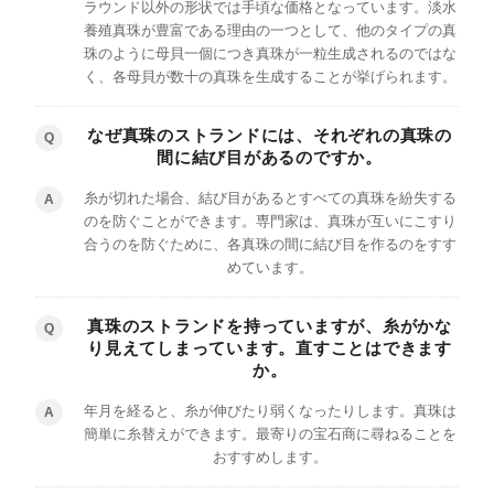
ラウンド以外の形状では手頃な価格となっています。淡水
養殖真珠が豊富である理由の一つとして、他のタイプの真
珠のように母貝一個につき真珠が一粒生成されるのではな
く、各母貝が数十の真珠を生成することが挙げられます。
なぜ真珠のストランドには、それぞれの真珠の
Q
間に結び目があるのですか。
糸が切れた場合、結び目があるとすべての真珠を紛失する
A
のを防ぐことができます。専門家は、真珠が互いにこすり
合うのを防ぐために、各真珠の間に結び目を作るのをすす
めています。
真珠のストランドを持っていますが、糸がかな
Q
り見えてしまっています。直すことはできます
か。
年月を経ると、糸が伸びたり弱くなったりします。真珠は
A
簡単に糸替えができます。最寄りの宝石商に尋ねることを
おすすめします。