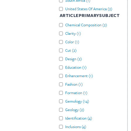
South Africa
(
1
)
United States Of America
(
2
)
ARTICLEPRIMARYSUBJECT
Chemical Composition
(
2
)
Clarity
(
1
)
Color
(
1
)
Cut
(
2
)
Design
(
2
)
Education
(
1
)
Enhancement
(
1
)
Fashion
(
1
)
Formation
(
1
)
Gemology
(
14
)
Geology
(
2
)
Identification
(
4
)
Inclusions
(
4
)