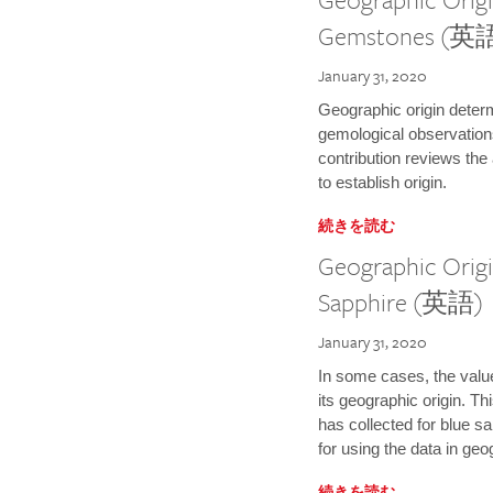
Gemstones (英
January 31, 2020
Geographic origin determ
gemological observation
contribution reviews th
to establish origin.
続きを読む
Geographic Origi
Sapphire (英語)
January 31, 2020
In some cases, the valu
its geographic origin. Thi
has collected for blue s
for using the data in geo
続きを読む