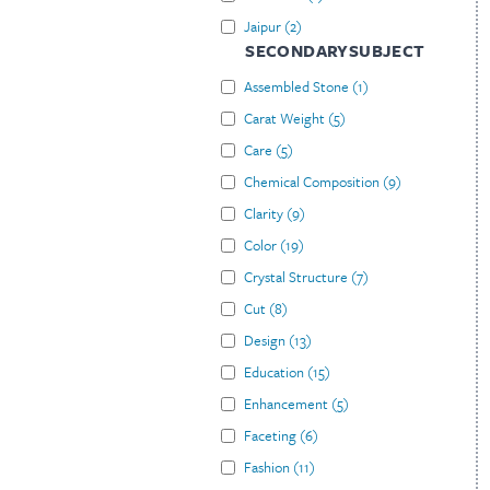
Jaipur
(
2
)
SECONDARYSUBJECT
Assembled Stone
(
1
)
Carat Weight
(
5
)
Care
(
5
)
Chemical Composition
(
9
)
Clarity
(
9
)
Color
(
19
)
Crystal Structure
(
7
)
Cut
(
8
)
Design
(
13
)
Education
(
15
)
Enhancement
(
5
)
Faceting
(
6
)
Fashion
(
11
)