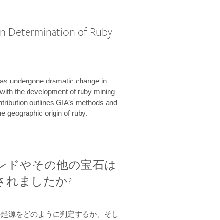
in Determination of Ruby
has undergone dramatic change in
 with the development of ruby mining
tribution outlines GIA’s methods and
the geographic origin of ruby.
ンドやその他の宝石は
されましたか?
の起源をどのように判定するか、そし