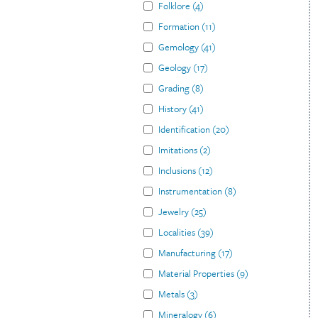
Folklore
(
4
)
Formation
(
11
)
Gemology
(
41
)
Geology
(
17
)
Grading
(
8
)
History
(
41
)
Identification
(
20
)
Imitations
(
2
)
Inclusions
(
12
)
Instrumentation
(
8
)
Jewelry
(
25
)
Localities
(
39
)
Manufacturing
(
17
)
Material Properties
(
9
)
Metals
(
3
)
Mineralogy
(
6
)