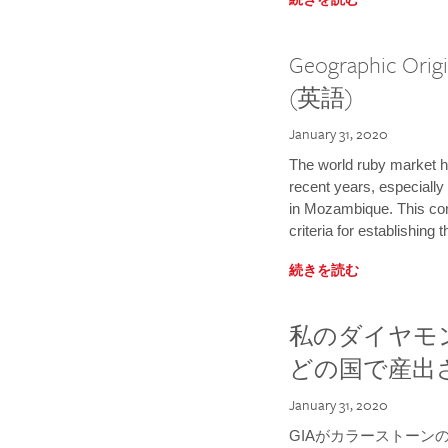
Geographic Orig
(英語)
January 31, 2020
The world ruby market 
recent years, especially
in Mozambique. This con
criteria for establishing 
続きを読む
私のダイヤモ
どの国で産出
January 31, 2020
GIAがカラーストーン