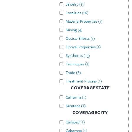
Jewelry
(
1
)
Localities
(
16
)
Material Properties
(
1
)
Mining
(
4
)
Optical Effects
(
1
)
Optical Properties
(
1
)
Synthetics
(
15
)
Techniques
(
1
)
Trade
(
8
)
Treatment Process
(
1
)
COVERAGESTATE
California
(
1
)
Montana
(
2
)
COVERAGECITY
Carlsbad
(
1
)
Gaborone
(
1
)