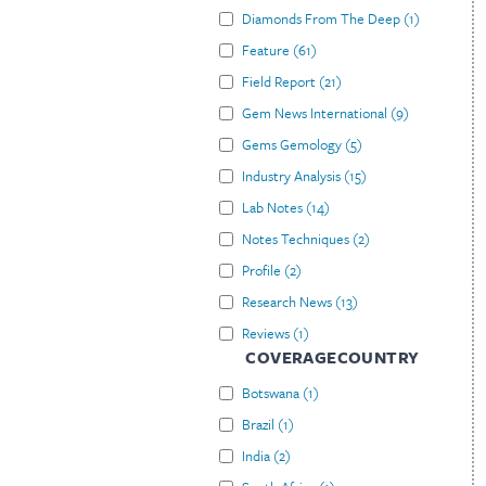
Diamonds From The Deep
(
1
)
Feature
(
61
)
Field Report
(
21
)
Gem News International
(
9
)
Gems Gemology
(
5
)
Industry Analysis
(
15
)
Lab Notes
(
14
)
Notes Techniques
(
2
)
Profile
(
2
)
Research News
(
13
)
Reviews
(
1
)
COVERAGECOUNTRY
Botswana
(
1
)
Brazil
(
1
)
India
(
2
)