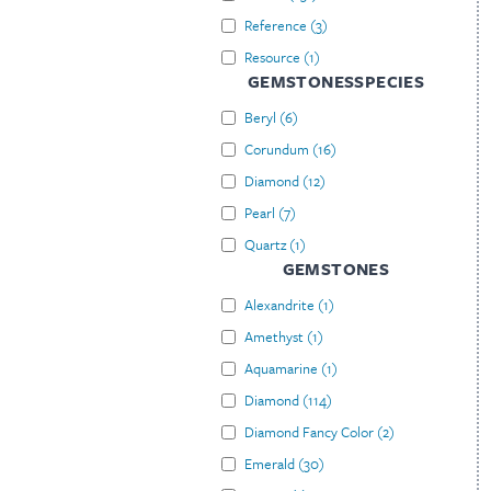
Reference
(
3
)
Resource
(
1
)
GEMSTONESSPECIES
Beryl
(
6
)
Corundum
(
16
)
Diamond
(
12
)
Pearl
(
7
)
Quartz
(
1
)
GEMSTONES
Alexandrite
(
1
)
Amethyst
(
1
)
Aquamarine
(
1
)
Diamond
(
114
)
Diamond Fancy Color
(
2
)
Emerald
(
30
)