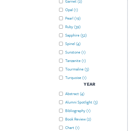
Garnet
(
2
)
Opal
(
1
)
Pearl
(
19
)
Ruby
(
39
)
Sapphire
(
52
)
Spinel
(
4
)
Sunstone
(
1
)
Tanzanite
(
1
)
Tourmaline
(
3
)
Turquoise
(
1
)
YEAR
Abstract
(
4
)
Alumni Spotlight
(
3
)
Bibliography
(
1
)
Book Review
(
2
)
Chart
(
1
)