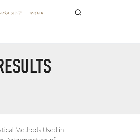
ンパス ストア
マイGIA
RESULTS
ytical Methods Used in
n Determination of