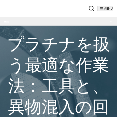
MENU
nav
プラチナを扱
う最適な作業
法：工具と、
異物混入の回