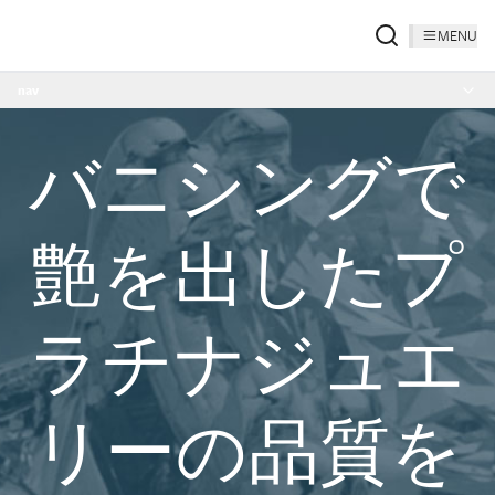
MENU
nav
バニシングで
艶を出したプ
ラチナジュエ
リーの品質を