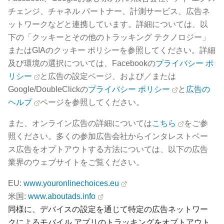
チェンジ、チャネル パートナー、計測サービス、広告ネ
ットワークなどと連携しています。詳細については、以
下の「クッキーとその他のトラッキング テクノロジー」
またはGIAのクッキー ポリシーを参照してください。詳細
及び環境の選択については、Facebookの
プライバシー ポ
リシー
と広告の設定ページ、および／または
Google/DoubleClickの
プライバシー ポリシー
と
広告の
ヘルプ
ページを参照してください。
また、オンライン広告の詳細については
こちら
をご参
照ください。多くの参加広告会社からインタレストベー
ス広告をオプトアウトする方法については、以下の広告
業界のウェブサイトをご覧ください。
EU:
www.youronlinechoices.eu
米国:
www.aboutads.info
同様に、デバイスの設定を通じて特定の広告ネットワー
クによるモバイル アプリのトラッキングをオプトアウト