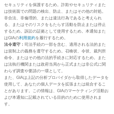
セキュリティを保護するため。詐欺やセキュリティまた
は技術面での問題の検出、防止、またはその他の対処。
非合法、非倫理的、または違法行為であると考えられ
る、またはそのリスクをもたらす活動を防止または停止
するため。訴訟の証拠として使用するため。本通知また
はGIAの
利用規約
を履行するため。
法令遵守：
司法手続の一部を含む、適用される法的また
は規制上の義務を遵守するため。召喚状、令状、裁判所
命令、またはその他の法的手続きに対応するため。また
は法執行機関または政府当局から正式または非公式に関
わらず調査や要請の一環として。
また、GIAは上記の分析プロバイダから取得したデータを
使用して、あなたの個人データを拡張または統合するこ
とがあります。この情報は、GIAのマーケティング活動お
よび本通知に記載されている目的のために使用されま
す。