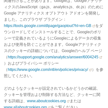
関連付けることがあります。Googleは、Googleアナリテ
ィクスのJavaScript（ga.js、analytics.js、dc.js）のために
Google アナリティクス オプトアウト アドオンを開発し
ました。このブラウザ プラグイン：
https://tools.google.com/dlpage/gaoptout?hl=en-GB
をダ
ウンロードしてインストールすることで、Googleのポリ
シーで定義されているようにGoogleによるデータの収集
および使用を防ぐことができます。Googleアナリティク
スのクッキーの詳細については、Googleのヘルプ ページ
（
https://support.google.com/analytics/answer/6004245
）およびプライバシー ポリシー
（
https://www.google.com/intl/en/policies/privacy/
）を参
照してください。
どのようなクッキーが設定されているかどうかの確認、
クッキーを管理および削除する方法など、クッキーに関
する詳細は、
www.aboutcookies.org
または
www.allaboutcookies.org
をご覧ください。