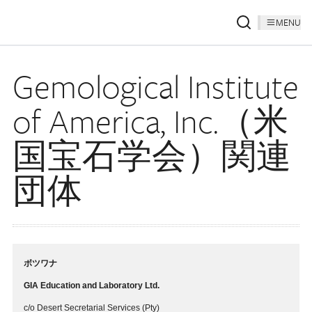
MENU
Gemological Institute
of America, Inc.（米
国宝石学会）関連
団体
ボツワナ
GIA Education and Laboratory Ltd.
c/o Desert Secretarial Services (Pty)