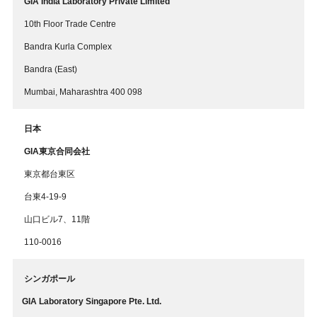
GIA India Laboratory Private Limited
10th Floor Trade Centre
Bandra Kurla Complex
Bandra (East)
Mumbai, Maharashtra 400 098
日本
GIA東京合同会社
東京都台東区
台東4-19-9
山口ビル7、11階
110-0016
シンガポール
GIA Laboratory Singapore Pte. Ltd.