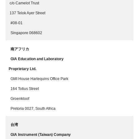
c/o Camelot Trust
137 Telok Ayer Street
#08-01
Singapore 068602
南アフリカ
GIA Education and Laboratory
Proprietary Ltd.
GMI House Harlequins Office Park
164 Totius Street
Groenkloof
Pretoria 0027, South Africa
台湾
GIA Instrument (Taiwan) Company