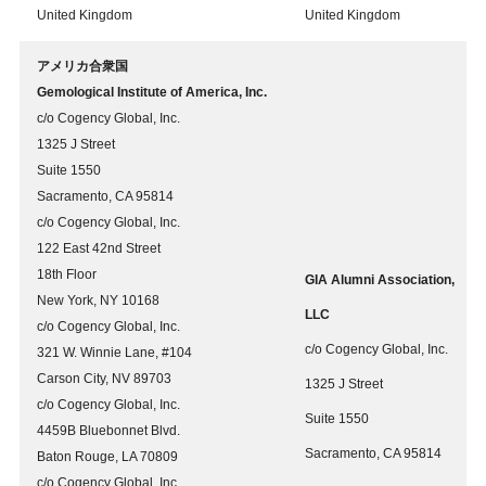
United Kingdom
United Kingdom
アメリカ合衆国
Gemological Institute of America, Inc.
c/o Cogency Global, Inc.
1325 J Street
Suite 1550
Sacramento, CA 95814
c/o Cogency Global, Inc.
122 East 42nd Street
18th Floor
GIA Alumni Association,
New York, NY 10168
LLC
c/o Cogency Global, Inc.
c/o Cogency Global, Inc.
321 W. Winnie Lane, #104
Carson City, NV 89703
1325 J Street
c/o Cogency Global, Inc.
Suite 1550
4459B Bluebonnet Blvd.
Sacramento, CA 95814
Baton Rouge, LA 70809
c/o Cogency Global, Inc.