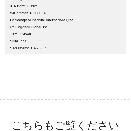
316 Berrhill Drive
Williamston, NJ 08094
Gemological Institute International, Inc.
c/o Cogency Global, Inc.
1325 J Street
Suite 1550
Sacramento, CA 95814
こちらもご覧ください