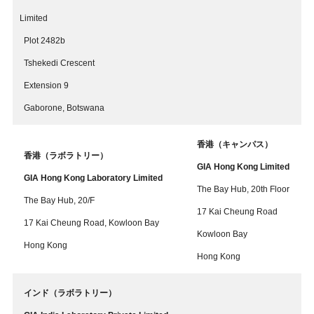
Limited
Plot 2482b
Tshekedi Crescent
Extension 9
Gaborone, Botswana
香港（キャンパス）
香港（ラボラトリー）
GIA Hong Kong Limited
GIA Hong Kong Laboratory Limited
The Bay Hub, 20th Floor
The Bay Hub, 20/F
17 Kai Cheung Road
17 Kai Cheung Road, Kowloon Bay
Kowloon Bay
Hong Kong
Hong Kong
インド（ラボラトリー）