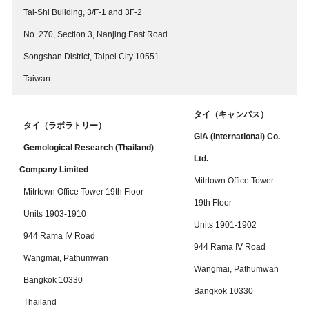
Tai-Shi Building, 3/F-1 and 3F-2
No. 270, Section 3, Nanjing East Road
Songshan District, Taipei City 10551
Taiwan
タイ（キャンパス）
タイ（ラボラトリー）
GIA (International) Co.
Gemological Research (Thailand)
Ltd.
Company Limited
Mitrtown Office Tower
Mitrtown Office Tower 19th Floor
19th Floor
Units 1903-1910
Units 1901-1902
944 Rama IV Road
944 Rama IV Road
Wangmai, Pathumwan
Wangmai, Pathumwan
Bangkok 10330
Bangkok 10330
Thailand