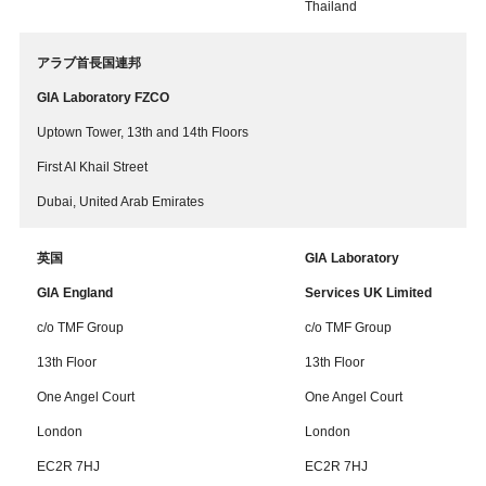
Thailand
アラブ首長国連邦
GIA Laboratory FZCO
Uptown Tower, 13th and 14th Floors
First AI Khail Street
Dubai, United Arab Emirates
英国
GIA Laboratory
GIA England
Services UK Limited
c/o TMF Group
c/o TMF Group
13th Floor
13th Floor
One Angel Court
One Angel Court
London
London
EC2R 7HJ
EC2R 7HJ