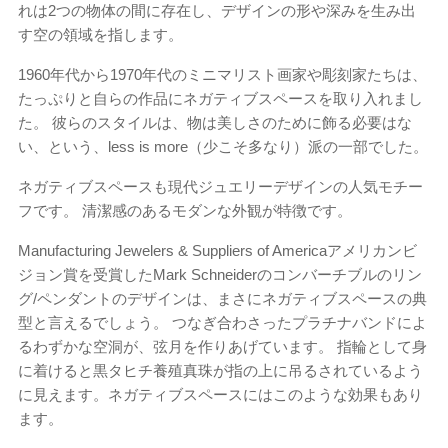
れは2つの物体の間に存在し、デザインの形や深みを生み出
す空の領域を指します。
1960年代から1970年代のミニマリスト画家や彫刻家たちは、
たっぷりと自らの作品にネガティブスペースを取り入れまし
た。 彼らのスタイルは、物は美しさのために飾る必要はな
い、という、less is more（少こそ多なり）派の一部でした。
ネガティブスペースも現代ジュエリーデザインの人気モチー
フです。 清潔感のあるモダンな外観が特徴です。
Manufacturing Jewelers & Suppliers of Americaアメリカンビ
ジョン賞を受賞したMark Schneiderのコンバーチブルのリン
グ/ペンダントのデザインは、まさにネガティブスペースの典
型と言えるでしょう。 つなぎ合わさったプラチナバンドによ
るわずかな空洞が、弦月を作りあげています。 指輪として身
に着けると黒タヒチ養殖真珠が指の上に吊るされているよう
に見えます。ネガティブスペースにはこのような効果もあり
ます。