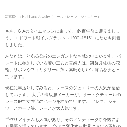
写真提供：Neil Lane Jewelry（ニール・レーン・ジュエリー）
さあ、GIAのタイムマシンに乗って、 約百年前に戻りましょ
う。 エドワード朝イングランド（1900 -1915）にただ今到着
しました。
あなたは、とある公爵のエレガントなお城の中にいます。 パ
レードに参加している若い王女と貴婦人は、凱旋月桂樹の花
輪、リボンやフィリグリーに輝く素晴らしい宝飾品をまとっ
ています。
現在に早送りしてみると、レースのジュエリーの人気が復活
しています。 大手の高級服メーカーが、オートクチュールの
レース服で女性誌のページを埋めています。 ドレス、シャ
ツ、スカーフ等、レースが大人気です。
手作りアイテムも人気があり、そのアンティークな外観によ
り需要が増えています。 急速に変化する世界における不朽の