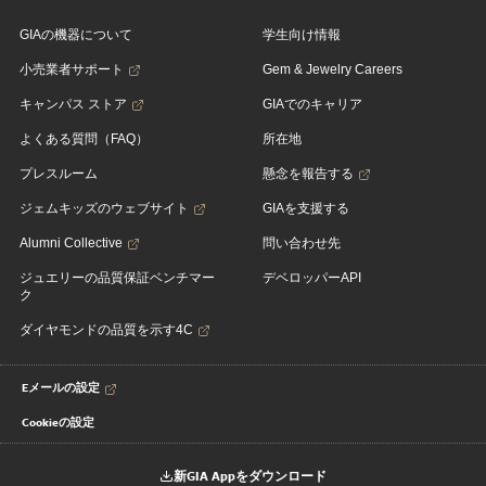
GIAの機器について
学生向け情報
小売業者サポート
Gem & Jewelry Careers
キャンパス ストア
GIAでのキャリア
よくある質問（FAQ）
所在地
プレスルーム
懸念を報告する
ジェムキッズのウェブサイト
GIAを支援する
Alumni Collective
問い合わせ先
ジュエリーの品質保証ベンチマー
デベロッパーAPI
ク
ダイヤモンドの品質を示す4C
Eメールの設定
Cookieの設定
新GIA Appをダウンロード