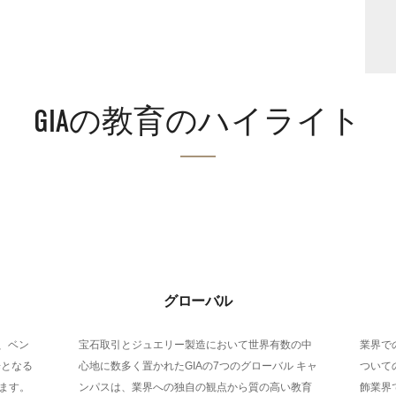
GIAの教育のハイライト
グローバル
売、ベン
宝石取引とジュエリー製造において世界有数の中
業界で
歩となる
心地に数多く置かれたGIAの7つのグローバル キャ
ついて
ます。
ンパスは、業界への独自の観点から質の高い教育
飾業界