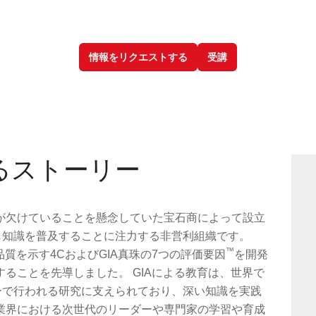
を取得しましょう。
情報をリクエストする
受講
するストーリー
が欠けていることを懸念していた宝石商によって設立
し知識を普及することに注力する非営利組織です。
™
品質を示す4CおよびGIA真珠の7つの評価要因
を開発
ることを先導しました。 GIAによる教育は、世界で
ーで行われる研究に支えられており、深い知識を実践
業界における次世代のリーダーや専門家の学習や育成