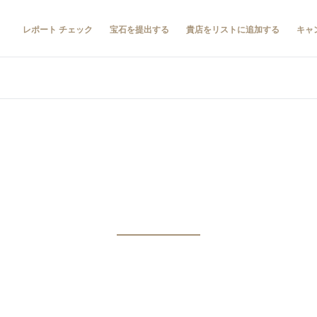
レポート チェック
宝石を提出する
貴店をリストに追加する
キャ
GIAの教育
欲と知識を組み合わせれば、宝石やジュエリーに対する情熱が
まります。宝石学における世界有数の権威として認められてい
emological Institute of Americaで学び、業界への扉を開くディプ