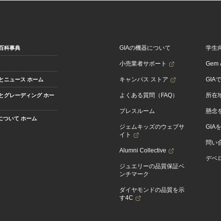
GIAの機器について
学生
百科事典
小売業者サポート
Gem &
キャンパス ストア
GIA
とニュース ホーム
よくある質問（FAQ）
所在
とグレーディング ホー
プレスルーム
懸念
Aについて ホーム
ジェムキッズのウェブサ
GIA
イト
問い
Alumni Collective
デベロ
ジュエリーの品質保証ベ
ンチマーク
ダイヤモンドの品質を示
す4C