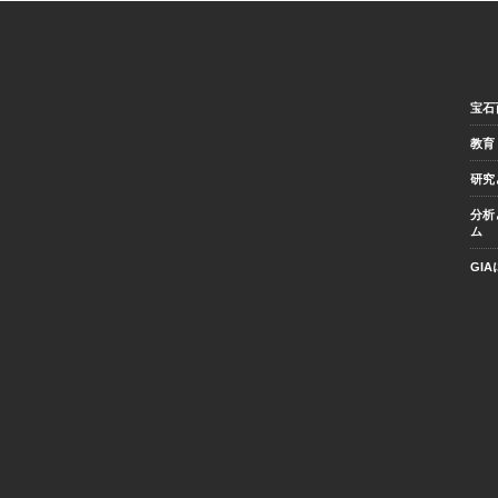
宝石
教育
研究
分析
ム
GI